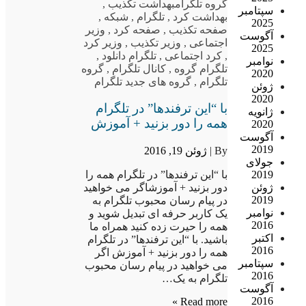
گروه تلگرام
بهداشت تکذیب
,
سپتامبر
بهداشت کرد
,
تلگرام
,
شبکه
,
2025
صفحه تکذیب
,
صفحه کرد
,
وزیر
آگوست
اجتماعی
,
وزیر تکذیب
,
وزیر کرد
2025
,
کرد اجتماعی
,
تلگرام دانلود
,
نوامبر
تلگرام گروه
,
کانال تلگرام
,
گروه
2020
تلگرام
,
گروه های جدید تلگرام
ژوئن
2020
با “این ترفندها” در تلگرام
ژانویه
همه را دور بزنید + آموزش
2020
آگوست
2019
By |
ژوئن 19, 2016
جولای
با “این ترفندها” در تلگرام همه را
2019
دور بزنید + آموزشاگر می خواهید
ژوئن
2019
در پیام رسان محبوب تلگرام به
نوامبر
یک کاربر حرفه ای تبدیل شوید و
2016
همه را حیرت زده کنید همراه ما
اکتبر
باشید. با “این ترفندها” در تلگرام
2016
همه را دور بزنید + آموزش اگر
سپتامبر
می خواهید در پیام رسان محبوب
2016
تلگرام به یک…
آگوست
2016
Read more »