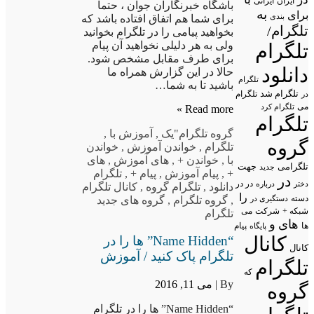
ایران
ایرانی
باشگاه خبرنگاران جوان ، حتما
به
برای
بندی
برای شما هم اتفاق افتاده باشد که
تلگرام/
بخواهید پیامی را در تلگرام بخوانید
ولی به هر دلیلی نخواهید آن پیام
تلگرام
برای طرف مقابل مشخص شود.
دانلود
حالا در این گزارش همراه ما
تلگرام
باشید تا به شما…
تلگرام شد
تلگرام
در
می
تلگرام کرد
Read more »
تلگرام
گروه تلگرام
"یک
,
آموزش با
,
گروه
تلگرام
,
خواندن آموزش
,
خواندن
با
,
خواندن +
,
های آموزش
,
های
تلگرامی
جهت
جدید
+
,
پیام آموزش
,
پیام +
,
تلگرام
در
در در
درباره
دختر
دانلود
,
تلگرام گروه
,
کانال تلگرام
را
دسته
دستگیری در
,
گروه تلگرام
,
گروه های جدید
شبکه +
شرکت
می
تلگرام
های
و
پیام
ها
پایگاه
کانال
“Name Hidden” ها را در
کانال
تلگرام پاک کنید / آموزش
تلگرام
که
By |
می 11, 2016
گروه
“Name Hidden” ها را در تلگرام