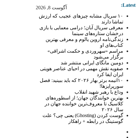
Latest:
آگوست 8, 2026
۱۰ سریال مشابه چیزهای عجیب که ارزش
تماشا دارند
معرفی سریال آبان؛ درامی معمایی با بازی
درخشان ستاره‌های سینما
زندگی‌نامه اروین یالوم و معرفی بهترین
کتاب‌های او
مراسم «سهروردی و حکمت اشراقی»
برگزار می‌شود
دومین مانگای ایرانی منتشر شد
صفویه نقش مهمی در احیای عناصر هویتی
ایران ایفا کرد
۱۰انیمه برتر بهار ۲۰۲۶ که باید ببینید: فصل
سورپرایزها!
وداع با رهبر شهید انقلاب
بهترین خوانندگان جهان؛ از اسطوره‌های
کلاسیک تا معروف‌ترین خواننده جهان در
سال ۲۰۲۶
گوست کردن (Ghosting) یعنی چی؟ علت
گوستینگ در رابطه + راهکار