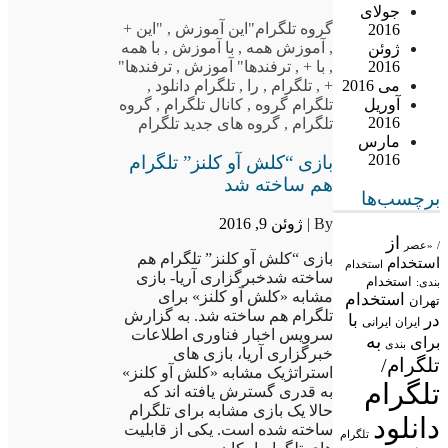
جولای
گروه تلگرام
"این آموزش
,
"این +
2016
,
آموزش همه
,
با آموزش
,
با همه
ژوئن
,
با +
,
ترفندها" آموزش
,
ترفندها"
2016
+
,
تلگرام
,
را
,
تلگرام دانلود
,
می 2016
تلگرام گروه
,
کانال تلگرام
,
گروه
آوریل
2016
تلگرام
,
گروه های جدید تلگرام
مارس
2016
بازی “کلش آو کلنز” تلگرام
هم ساخته شد
برچسب‌ها
By |
ژوئن 9, 2016
از
/
«عصر
بازی “کلش آو کلنز” تلگرام هم
استخدام
استخدام
ساخته شدخبرگزاری آریا- بازی
استخدام
بندی:
مشابه «کلش آو کلنز» برای
استخدام
تهران
تلگرام هم ساخته شد. به گزارش
در
با
ایران
ایرانی
سرویس اخبار فناوری اطلاعات
به
برای
بندی
خبرگزاری آریا، بازی های
تلگرام/
استراتژیک مشابه «کلش آو کلنز»
تلگرام
به قدری گسترش یافته اند که
حالا یک بازی مشابه برای تلگرام
دانلود
ساخته شده است. یکی از قابلیت
تلگرام