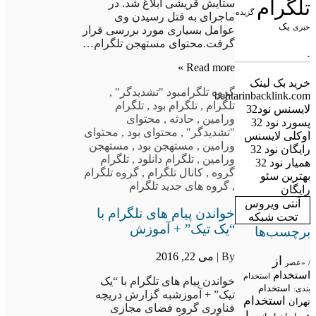
تلگرام
ستایش قریشی ابلاغ شد. در
گزیده
ماجرای به قتل رسیدن وی
یک
خبری
عوامل بسیاری مورد بررسی قرار
گرفت.محتوای مستهجن تلگرام…
.
Read more »
خرید بک لینک
گروه تلگرام
بود "تشدیدگر"
,
behtarinbacklink.com
تلگرام
,
تلگرام بود
,
تلگرام
لایسنس نود32
ورامین
,
حادثه
,
محتوای
پسورد نود 32
"تشدیدگر"
,
محتوای بود
,
محتوای
اوکلی لایسنس
ورامین
,
مستهجن بود
,
مستهجن
رایگان نود 32
ورامین
,
تلگرام دانلود
,
تلگرام
همیار نود 32
گروه
,
کانال تلگرام
,
گروه تلگرام
بهترین سئو
,
گروه های جدید تلگرام
رایگان
آنتی ویروس
خواندن پیام های تلگرام با
تحت شبکه
“یک تیک” + آموزش
برچسب‌ها
By |
می 22, 2016
از
/
«عصر
استخدام
استخدام
خواندن پیام های تلگرام با “یک
استخدام
بندی:
تیک” + آموزشبه گزارش دریچه
استخدام
تهران
فناوری گروه فضای مجازی
در
با