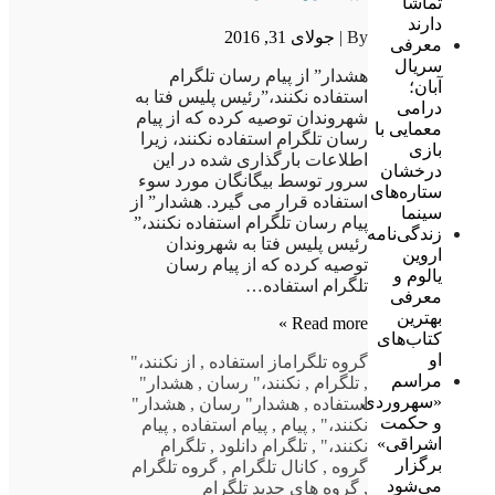
تماشا
دارند
By |
جولای 31, 2016
معرفی
سریال
هشدار” از پیام رسان تلگرام
آبان؛
استفاده نکنند،”رئیس پلیس فتا به
درامی
شهروندان توصیه کرده که از پیام
معمایی با
رسان تلگرام استفاده نکنند، زیرا
بازی
اطلاعات بارگذاری شده در این
درخشان
سرور توسط بیگانگان مورد سوء
ستاره‌های
استفاده قرار می گیرد. هشدار” از
سینما
پیام رسان تلگرام استفاده نکنند،”
زندگی‌نامه
رئیس پلیس فتا به شهروندان
اروین
توصیه کرده که از پیام رسان
یالوم و
تلگرام استفاده…
معرفی
بهترین
Read more »
کتاب‌های
او
گروه تلگرام
از استفاده
,
از نکنند،"
مراسم
,
تلگرام
,
نکنند،" رسان
,
هشدار"
«سهروردی
استفاده
,
هشدار" رسان
,
هشدار"
و حکمت
نکنند،"
,
پیام
,
پیام استفاده
,
پیام
اشراقی»
نکنند،"
,
تلگرام دانلود
,
تلگرام
برگزار
گروه
,
کانال تلگرام
,
گروه تلگرام
می‌شود
,
گروه های جدید تلگرام