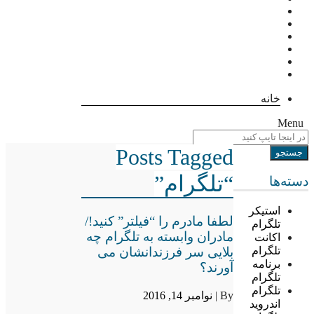
خانه
Menu
Posts Tagged
“تلگرام”
دسته‌ها
استیکر
لطفا مادرم را “فیلتر” کنید!/
تلگرام
مادران وابسته به تلگرام چه
اکانت
بلایی سر فرزندانشان می
تلگرام
برنامه
آورند؟
تلگرام
تلگرام
By |
نوامبر 14, 2016
اندروید