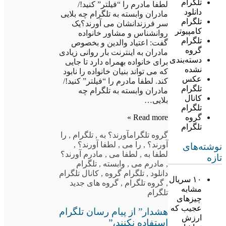
تلگرام
لطفا مادرم را “فیلتر” کنید!/
دانلود
مادران وابسته به تلگرام چه بلایی
تلگرام
سر فرزندانشان می آورند؟یک
کامپیوتر
روانشناس و مشاور خانواده
تلگرام
گفت: اعتیاد والدین و بخصوص
گروه
مادران به اینترنت بار روانی زیادی
دسته‌بندی
برای خانواده بهمراه دارد تا جایی
نشده
که می تواند بنیان خانواده را نابود
عکس
کند. لطفا مادرم را “فیلتر” کنید!/
تلگرام
مادران وابسته به تلگرام چه
کانال
بلایی…
تلگرام
Read more »
گروه
تلگرام
گروه تلگرام
آورند؟ به
,
تلگرام
,
را
آورند؟
,
را می
,
لطفا آورند؟
,
نوشته‌های
لطفا به
,
لطفا می
,
مادرم آورند؟
تازه
,
مادرم می
,
وابسته
,
تلگرام
دانلود
,
تلگرام گروه
,
کانال تلگرام
۱۰ سریال
,
گروه تلگرام
,
گروه های جدید
مشابه
تلگرام
چیزهای
عجیب که
هشدار” از پیام رسان تلگرام
ارزش
استفاده نکنند،”