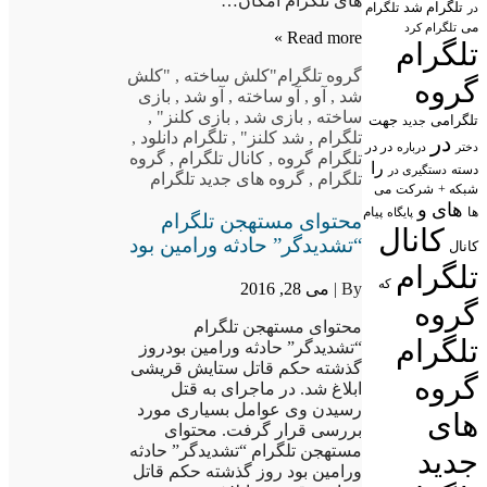
های تلگرام امکان…
تلگرام شد
تلگرام
در
می
تلگرام کرد
Read more »
تلگرام
گروه تلگرام
"کلش ساخته
,
"کلش
گروه
شد
,
آو
,
آو ساخته
,
آو شد
,
بازی
ساخته
,
بازی شد
,
بازی کلنز"
,
تلگرامی
جهت
جدید
تلگرام
,
شد کلنز"
,
تلگرام دانلود
,
در
در در
درباره
دختر
تلگرام گروه
,
کانال تلگرام
,
گروه
را
دسته
دستگیری در
تلگرام
,
گروه های جدید تلگرام
شبکه +
شرکت
می
های
و
پیام
ها
پایگاه
محتوای مستهجن تلگرام
کانال
“تشدیدگر” حادثه ورامین بود
کانال
تلگرام
که
By |
می 28, 2016
گروه
محتوای مستهجن تلگرام
تلگرام
“تشدیدگر” حادثه ورامین بودروز
گذشته حکم قاتل ستایش قریشی
گروه
ابلاغ شد. در ماجرای به قتل
رسیدن وی عوامل بسیاری مورد
های
بررسی قرار گرفت. محتوای
مستهجن تلگرام “تشدیدگر” حادثه
جدید
ورامین بود روز گذشته حکم قاتل