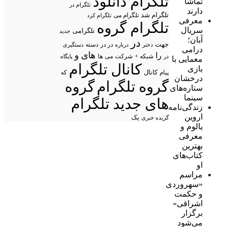
تلگرام دانلود
تماشا
تلگرام در
دارند
تلگرام شد
تلگرام می
تلگرام کرد
معرفی
تلگرام گروه
سریال
تلگرامی
جدید
آبان؛
در
جهت
در در
درباره
دسته
دستگیری
دختر
درامی
های
و
را
شبکه +
شرکت
می
در
ها
پایگاه
معمایی با
کانال تلگرام
بازی
پیام
کانال
که
درخشان
گروه تلگرام
گروه
ستاره‌های
سینما
های جدید تلگرام
زندگی‌نامه
اروین
یک
گزیده خبری
یالوم و
معرفی
بهترین
کتاب‌های
او
مراسم
«سهروردی
و حکمت
اشراقی»
برگزار
می‌شود