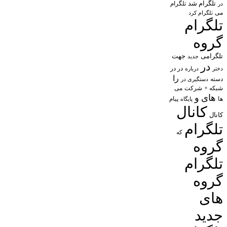
تلگرام شد
تلگرام
در
می
تلگرام کرد
تلگرام
گروه
تلگرامی
جهت
جدید
در
در در
درباره
دختر
را
دسته
دستگیری در
شبکه +
شرکت
می
های
و
پیام
ها
پایگاه
کانال
کانال
تلگرام
که
گروه
تلگرام
گروه
های
جدید