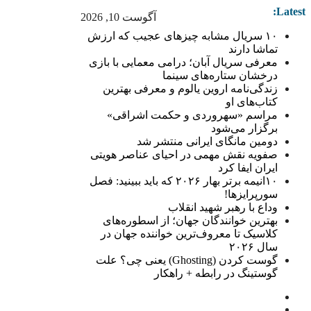
Latest:
آگوست 10, 2026
۱۰ سریال مشابه چیزهای عجیب که ارزش
تماشا دارند
معرفی سریال آبان؛ درامی معمایی با بازی
درخشان ستاره‌های سینما
زندگی‌نامه اروین یالوم و معرفی بهترین
کتاب‌های او
مراسم «سهروردی و حکمت اشراقی»
برگزار می‌شود
دومین مانگای ایرانی منتشر شد
صفویه نقش مهمی در احیای عناصر هویتی
ایران ایفا کرد
۱۰انیمه برتر بهار ۲۰۲۶ که باید ببینید: فصل
سورپرایزها!
وداع با رهبر شهید انقلاب
بهترین خوانندگان جهان؛ از اسطوره‌های
کلاسیک تا معروف‌ترین خواننده جهان در
سال ۲۰۲۶
گوست کردن (Ghosting) یعنی چی؟ علت
گوستینگ در رابطه + راهکار