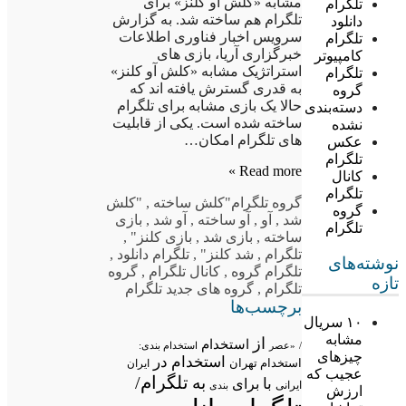
مشابه «کلش آو کلنز» برای
تلگرام
تلگرام هم ساخته شد. به گزارش
دانلود
سرویس اخبار فناوری اطلاعات
تلگرام
خبرگزاری آریا، بازی های
کامپیوتر
استراتژیک مشابه «کلش آو کلنز»
تلگرام
به قدری گسترش یافته اند که
گروه
حالا یک بازی مشابه برای تلگرام
دسته‌بندی
ساخته شده است. یکی از قابلیت
نشده
های تلگرام امکان…
عکس
تلگرام
Read more »
کانال
تلگرام
گروه تلگرام
"کلش ساخته
,
"کلش
گروه
شد
,
آو
,
آو ساخته
,
آو شد
,
بازی
تلگرام
ساخته
,
بازی شد
,
بازی کلنز"
,
تلگرام
,
شد کلنز"
,
تلگرام دانلود
,
نوشته‌های
تلگرام گروه
,
کانال تلگرام
,
گروه
تازه
تلگرام
,
گروه های جدید تلگرام
برچسب‌ها
۱۰ سریال
مشابه
از
استخدام
/
«عصر
استخدام بندی:
چیزهای
استخدام در
استخدام تهران
ایران
عجیب که
تلگرام/
به
با
برای
ایرانی
بندی
ارزش