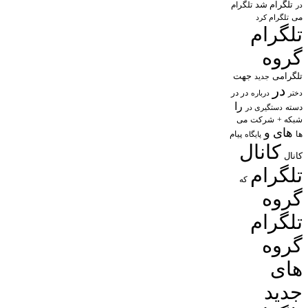
تلگرام شد
تلگرام
در
می
تلگرام کرد
تلگرام
گروه
تلگرامی
جهت
جدید
در
در در
درباره
دختر
را
دسته
دستگیری در
شبکه +
شرکت
می
های
و
پیام
ها
پایگاه
کانال
کانال
تلگرام
که
گروه
تلگرام
گروه
های
جدید