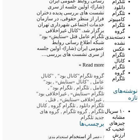
رسانی روابط عمومی ایران
تلگرام
(شارا)- اولین جلسه از سری
دانلود
نشست های بررسی پدیده دختران
تلگرام
فرار از منظر حقوقی، در سازمان
کامپیوتر
خدمات اجتماعی شهرداری تهران
تلگرام
برگزار شد. “کانال غیراخلاقی
گروه
تلگرام عامل قتل «ستایش» بود”
دسته‌بندی
شبکه اطلاع رسانی روابط
نشده
عمومی ایران (شارا)- اولین جلسه
عکس
از سری نشست های بررسی…
تلگرام
کانال
Read more »
تلگرام
گروه
گروه تلگرام
"کانال بود"
,
"کانال
تلگرام
عامل
,
"کانال «ستایش»
,
بود"
عامل
,
تلگرام
,
تلگرام بود"
,
نوشته‌های
تلگرام «ستایش»
,
غیراخلاقی بود"
تازه
,
غیراخلاقی «ستایش»
,
قتل
,
تلگرام دانلود
,
تلگرام گروه
,
کانال
۱۰ سریال
تلگرام
,
گروه تلگرام
,
گروه های
مشابه
جدید تلگرام
برچسب‌ها
چیزهای
عجیب که
ارزش
از
استخدام
/
«عصر
استخدام بندی: