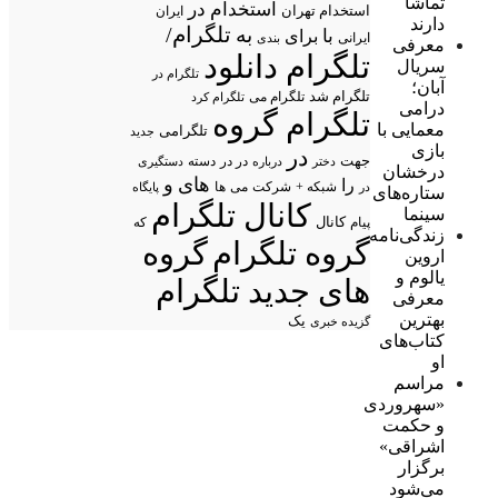
تماشا
استخدام در
استخدام تهران
ایران
دارند
تلگرام/
به
با
برای
ایرانی
بندی
معرفی
تلگرام دانلود
سریال
تلگرام در
آبان؛
تلگرام شد
تلگرام می
تلگرام کرد
درامی
تلگرام گروه
معمایی با
تلگرامی
جدید
بازی
در
جهت
در در
درباره
دسته
دستگیری
دختر
درخشان
های
و
را
شبکه +
شرکت
می
در
ها
پایگاه
ستاره‌های
کانال تلگرام
سینما
پیام
کانال
که
زندگی‌نامه
گروه تلگرام
گروه
اروین
یالوم و
های جدید تلگرام
معرفی
بهترین
یک
گزیده خبری
کتاب‌های
او
مراسم
«سهروردی
و حکمت
اشراقی»
برگزار
می‌شود