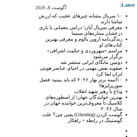
Latest:
آگوست 8, 2026
۱۰ سریال مشابه چیزهای عجیب که ارزش
تماشا دارند
معرفی سریال آبان؛ درامی معمایی با بازی
درخشان ستاره‌های سینما
زندگی‌نامه اروین یالوم و معرفی بهترین
کتاب‌های او
مراسم «سهروردی و حکمت اشراقی»
برگزار می‌شود
دومین مانگای ایرانی منتشر شد
صفویه نقش مهمی در احیای عناصر هویتی
ایران ایفا کرد
۱۰انیمه برتر بهار ۲۰۲۶ که باید ببینید: فصل
سورپرایزها!
وداع با رهبر شهید انقلاب
بهترین خوانندگان جهان؛ از اسطوره‌های
کلاسیک تا معروف‌ترین خواننده جهان در
سال ۲۰۲۶
گوست کردن (Ghosting) یعنی چی؟ علت
گوستینگ در رابطه + راهکار