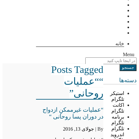
خانه
Menu
Posts Tagged
““عملیات
دسته‌ها
روحانی”
استیکر
تلگرام
اکانت
“عملیات غیرممکنِ ازدواج
تلگرام
در دوران پسا روحانی “
برنامه
تلگرام
تلگرام
By |
جولای 13, 2016
اندروید