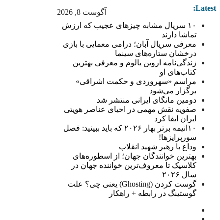
Latest:
آگوست 8, 2026
۱۰ سریال مشابه چیزهای عجیب که ارزش
تماشا دارند
معرفی سریال آبان؛ درامی معمایی با بازی
درخشان ستاره‌های سینما
زندگی‌نامه اروین یالوم و معرفی بهترین
کتاب‌های او
مراسم «سهروردی و حکمت اشراقی»
برگزار می‌شود
دومین مانگای ایرانی منتشر شد
صفویه نقش مهمی در احیای عناصر هویتی
ایران ایفا کرد
۱۰انیمه برتر بهار ۲۰۲۶ که باید ببینید: فصل
سورپرایزها!
وداع با رهبر شهید انقلاب
بهترین خوانندگان جهان؛ از اسطوره‌های
کلاسیک تا معروف‌ترین خواننده جهان در
سال ۲۰۲۶
گوست کردن (Ghosting) یعنی چی؟ علت
گوستینگ در رابطه + راهکار