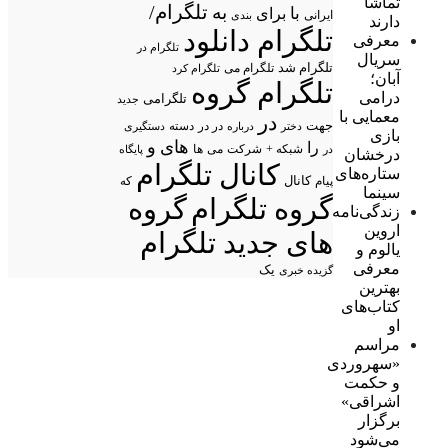
تماشا
تلگرام/
به
با
برای
ایرانی
بندی
دارند
تلگرام دانلود
معرفی
تلگرام در
سریال
تلگرام شد
تلگرام می
تلگرام کرد
آبان؛
تلگرام گروه
درامی
تلگرامی
جدید
معمایی با
در
جهت
در در
درباره
دسته
دستگیری
دختر
بازی
های
و
را
شبکه +
شرکت
می
در
ها
پایگاه
درخشان
کانال تلگرام
ستاره‌های
پیام
کانال
که
سینما
گروه تلگرام
گروه
زندگی‌نامه
اروین
های جدید تلگرام
یالوم و
معرفی
یک
گزیده خبری
بهترین
کتاب‌های
او
مراسم
«سهروردی
و حکمت
اشراقی»
برگزار
می‌شود