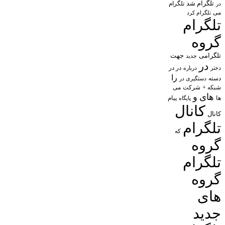
تلگرام شد
تلگرام
در
می
تلگرام کرد
تلگرام
گروه
تلگرامی
جهت
جدید
در
در در
درباره
دختر
را
دسته
دستگیری در
شبکه +
شرکت
می
های
و
پیام
ها
پایگاه
کانال
کانال
تلگرام
که
گروه
تلگرام
گروه
های
جدید