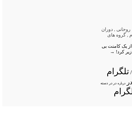
 روحانی
,
دوران
م
,
گروه های
ز یک کامنت بی
یر کرد!
→
تلگرام
ر
در در
درباره
دسته
گرام