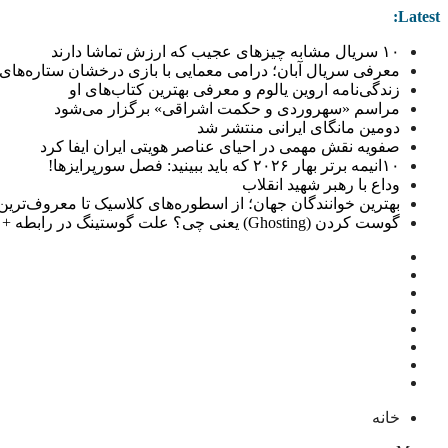
Latest:
۱۰ سریال مشابه چیزهای عجیب که ارزش تماشا دارند
معرفی سریال آبان؛ درامی معمایی با بازی درخشان ستاره‌های 
زندگی‌نامه اروین یالوم و معرفی بهترین کتاب‌های او
مراسم «سهروردی و حکمت اشراقی» برگزار می‌شود
دومین مانگای ایرانی منتشر شد
صفویه نقش مهمی در احیای عناصر هویتی ایران ایفا کرد
۱۰انیمه برتر بهار ۲۰۲۶ که باید ببینید: فصل سورپرایزها!
وداع با رهبر شهید انقلاب
بهترین خوانندگان جهان؛ از اسطوره‌های کلاسیک تا معروف‌ترین خو
گوست کردن (Ghosting) یعنی چی؟ علت گوستینگ در رابطه + راهکار
خانه