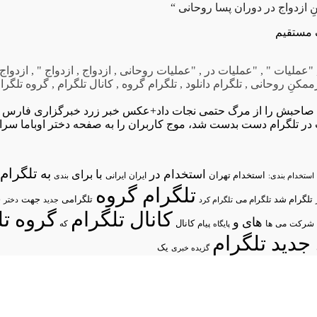
 ازدواج در دوران پسا روحانی “
ک مستقیم
"عملیات "
,
"عملیات در
,
"عملیات روحانی
,
ازدواج
,
ازدواج "
,
ازدواج
ممکنِ روحانی
,
تلگرام دانلود
,
تلگرام گروه
,
کانال تلگرام
,
گروه تلگرا
 صاحبش را از مرگ حتمی نجات داد+عکس
خبر زرد خبرگزاری فارس ا
ر تلگرام دست بدست شد، موج کاربران را به صفحه دختر اوباما سراز
تلگرام/
به
استخدام در
با
برای
استخدام تهران
ایران
استخدام بندی:
ایرانی
بندی
تلگرام گروه
د
تلگرام شد
تلگرامی
تلگرام می
جهت
تلگرام کرد
جدید
دختر
کانال تلگرام
گروه تل
های
و
شرکت
می
پیام
کانال
ها
پایگاه
که
جدید تلگرام
یک
گزیده خبری