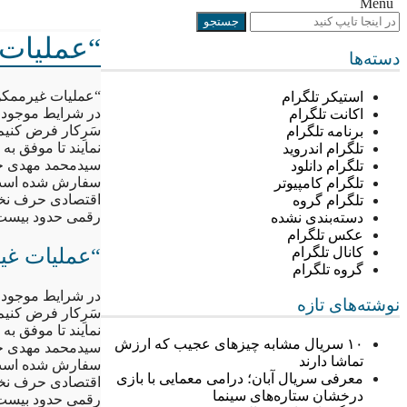
Menu
“عملیات 
دسته‌ها
“عملیات غیرممکنِ
استیکر تلگرام
اکانت تلگرام
سَرِکار فرض کنیم
برنامه تلگرام
نمایند تا موفق به 
تلگرام اندروید
سیدمحمد مهدی خاز
تلگرام دانلود
سفارش شده است تا
تلگرام کامپیوتر
اقتصادی حرف نخست
تلگرام گروه
رقمی حدود بیست
دسته‌بندی نشده
عکس تلگرام
“عملیات غیر
کانال تلگرام
گروه تلگرام
نوشته‌های تازه
سَرِکار فرض کنیم
نمایند تا موفق به 
۱۰ سریال مشابه چیزهای عجیب که ارزش
سیدمحمد مهدی خاز
تماشا دارند
سفارش شده است تا
معرفی سریال آبان؛ درامی معمایی با بازی
اقتصادی حرف نخست
درخشان ستاره‌های سینما
رقمی حدود بیست