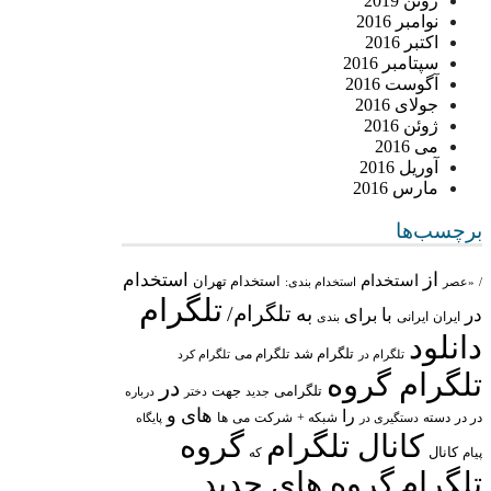
ژوئن 2019
نوامبر 2016
اکتبر 2016
سپتامبر 2016
آگوست 2016
جولای 2016
ژوئن 2016
می 2016
آوریل 2016
مارس 2016
برچسب‌ها
از
استخدام
استخدام
استخدام تهران
/
«عصر
استخدام بندی:
تلگرام
تلگرام/
به
در
با
برای
ایران
ایرانی
بندی
دانلود
تلگرام شد
تلگرام می
تلگرام در
تلگرام کرد
تلگرام گروه
در
تلگرامی
جهت
جدید
درباره
دختر
های
و
را
در در
شبکه +
شرکت
می
دسته
دستگیری در
ها
پایگاه
کانال تلگرام
گروه
پیام
کانال
که
تلگرام
گروه های جدید