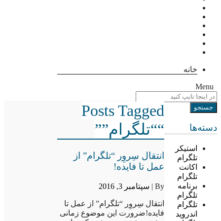
خانه
Menu
Posts Tagged
““تلگرام””
دسته‌ها
استیکر
انتقال سِروِر “تلگرام” از
تلگرام
عمل تا فایده!
اکانت
تلگرام
برنامه
By |
سپتامبر 3, 2016
تلگرام
انتقال سِروِر “تلگرام” از عمل تا
تلگرام
فایده!ضرورت این موضوع زمانی
اندروید