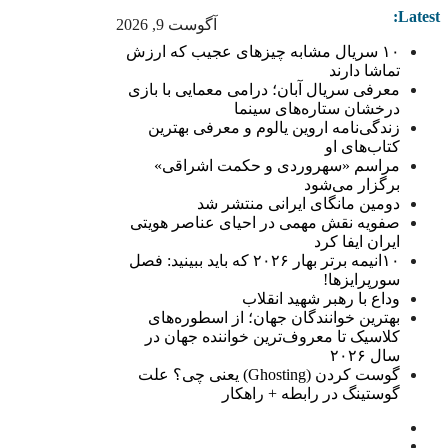
Latest:
آگوست 9, 2026
۱۰ سریال مشابه چیزهای عجیب که ارزش
تماشا دارند
معرفی سریال آبان؛ درامی معمایی با بازی
درخشان ستاره‌های سینما
زندگی‌نامه اروین یالوم و معرفی بهترین
کتاب‌های او
مراسم «سهروردی و حکمت اشراقی»
برگزار می‌شود
دومین مانگای ایرانی منتشر شد
صفویه نقش مهمی در احیای عناصر هویتی
ایران ایفا کرد
۱۰انیمه برتر بهار ۲۰۲۶ که باید ببینید: فصل
سورپرایزها!
وداع با رهبر شهید انقلاب
بهترین خوانندگان جهان؛ از اسطوره‌های
کلاسیک تا معروف‌ترین خواننده جهان در
سال ۲۰۲۶
گوست کردن (Ghosting) یعنی چی؟ علت
گوستینگ در رابطه + راهکار