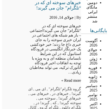
خبرهای سوخته ای که در
دومین
مانگای
“تلگرام” جان می گیرند!
ایرانی
منتشر
By |
جولای 14, 2016
شد
خبرهای سوخته ای که در
بایگانی‌ها
“تلگرام” جان می گیرند!اجتماعی
– باز هم شبکه های اجتماعی در
ایران خبری سوخته را به جای
آگوست
خبری داغ جا زدند؛ خبر خودکشی
2026
یک خبرنگار انگلیسی در فرودگاه
جولای
استانبول که در این شرایط
2026
نابسامان منطقه ای و به ویژه با
ژوئن
توجه به اتفاقات اخیر فرودگاه
2026
آتاتورک ترکیه، می تواند مخاطبان
فوریه
2026
زیادی…
ژانویه
Read more »
2026
دسامبر
گروه تلگرام
"تلگرام"
,
ای می
,
ای
2025
گیرند!
,
خبرهای در
,
خبرهای می
,
نوامبر
خبرهای گیرند!
,
سوخته می
,
2025
سوخته گیرند!
,
که
,
گیرند! در
,
اکتبر
تلگرام دانلود
,
تلگرام گروه
,
کانال
2025