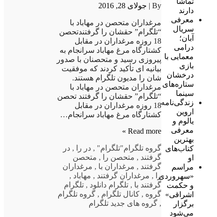
تماشا
By |
جولای 28, 2016
دارند
معرفی
مرغداران متحصن در مهاباد با
سریال
“تلگرام” حقشان را گرفتندتحصن
آبان؛
18 روزه مرغداران در مقابل
درامی
کشتارگاه مرغ مهاباد سرانجام به
معمایی با
پیروزی رسید و متحصنان با صدور
بازی
بیانیه ای تأکید کردند که موفقیت
درخشان
شان را مدیون تلگرام هستند.
ستاره‌های
مرغداران متحصن در مهاباد با
سینما
“تلگرام” حقشان را گرفتند تحصن
زندگی‌نامه
18 روزه مرغداران در مقابل
اروین
کشتارگاه مرغ مهاباد سرانجام…
یالوم و
معرفی
Read more »
بهترین
گروه تلگرام
"تلگرام"
,
در را
,
در
کتاب‌های
گرفتند
,
متحصن را
,
متحصن
او
گرفتند
,
مرغداران با
,
مرغداران
مراسم
را
,
مرغداران گرفتند
,
مهاباد
,
«سهروردی
گرفتند با
,
تلگرام دانلود
,
تلگرام
و حکمت
گروه
,
کانال تلگرام
,
گروه تلگرام
اشراقی»
,
گروه های جدید تلگرام
برگزار
می‌شود