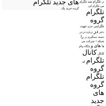
های جدید تلگرام
تلگرام شد
تلگرام
در
می
تلگرام کرد
یک
گزیده خبری
تلگرام
گروه
تلگرامی
جهت
جدید
در
در در
درباره
دختر
را
دسته
دستگیری در
شبکه +
شرکت
می
های
و
پیام
ها
پایگاه
کانال
کانال
تلگرام
که
گروه
تلگرام
گروه
های
جدید