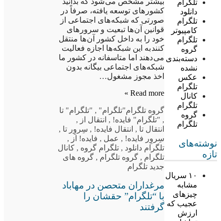
بیشتر مشخص می شود که بدانید
تلگرام
کشور های توسعه یافته، صرفاً در
دانلود
صورتی که شبکه های اجتماعی از
تلگرام
قوانین آن ها تبعیت و سرور های
کامپیوتر
خود را به داخل کشور آن ها منتقل
تلگرام
کنند به این شبکه ها اجازه فعالیت
گروه
می دهند اما متاسفانه در کشور ما
دسته‌بندی
شبکه های اجتماعی بیگانه بدون
نشده
اخذ مجوز مشغول…
عکس
تلگرام
Read more »
کانال
تلگرام
گروه تلگرام
"تلگرام"
,
"تلگرام" تا
گروه
,
"تلگرام" فایده!
,
انتقال از
,
تلگرام
انتقال تا
,
انتقال فایده!
,
سِروِر تا
,
سِروِر فایده!
,
عمل
,
فایده! از
,
نوشته‌های
تلگرام دانلود
,
تلگرام گروه
,
کانال
تازه
تلگرام
,
گروه تلگرام
,
گروه های
جدید تلگرام
۱۰ سریال
مرغداران متحصن در مهاباد
مشابه
چیزهای
با “تلگرام” حقشان را
عجیب که
گرفتند
ارزش