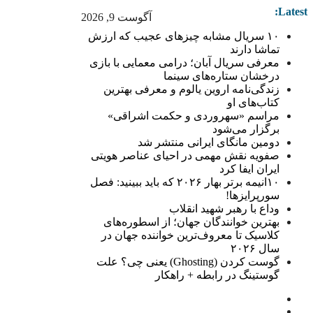
Latest:
آگوست 9, 2026
۱۰ سریال مشابه چیزهای عجیب که ارزش
تماشا دارند
معرفی سریال آبان؛ درامی معمایی با بازی
درخشان ستاره‌های سینما
زندگی‌نامه اروین یالوم و معرفی بهترین
کتاب‌های او
مراسم «سهروردی و حکمت اشراقی»
برگزار می‌شود
دومین مانگای ایرانی منتشر شد
صفویه نقش مهمی در احیای عناصر هویتی
ایران ایفا کرد
۱۰انیمه برتر بهار ۲۰۲۶ که باید ببینید: فصل
سورپرایزها!
وداع با رهبر شهید انقلاب
بهترین خوانندگان جهان؛ از اسطوره‌های
کلاسیک تا معروف‌ترین خواننده جهان در
سال ۲۰۲۶
گوست کردن (Ghosting) یعنی چی؟ علت
گوستینگ در رابطه + راهکار