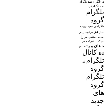
تلگرام شد
تلگرام
در
می
تلگرام کرد
تلگرام
گروه
تلگرامی
جهت
جدید
در
در در
درباره
دختر
را
دسته
دستگیری در
شبکه +
شرکت
می
های
و
پیام
ها
پایگاه
کانال
کانال
تلگرام
که
گروه
تلگرام
گروه
های
جدید