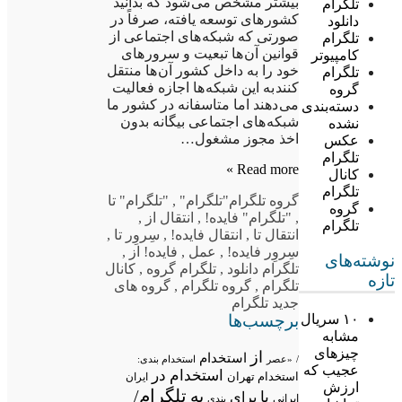
بیشتر مشخص می شود که بدانید
تلگرام
کشور های توسعه یافته، صرفاً در
دانلود
صورتی که شبکه های اجتماعی از
تلگرام
قوانین آن ها تبعیت و سرور های
کامپیوتر
خود را به داخل کشور آن ها منتقل
تلگرام
کنند به این شبکه ها اجازه فعالیت
گروه
می دهند اما متاسفانه در کشور ما
دسته‌بندی
شبکه های اجتماعی بیگانه بدون
نشده
اخذ مجوز مشغول…
عکس
تلگرام
Read more »
کانال
تلگرام
گروه تلگرام
"تلگرام"
,
"تلگرام" تا
گروه
,
"تلگرام" فایده!
,
انتقال از
,
تلگرام
انتقال تا
,
انتقال فایده!
,
سِروِر تا
,
سِروِر فایده!
,
عمل
,
فایده! از
,
نوشته‌های
تلگرام دانلود
,
تلگرام گروه
,
کانال
تازه
تلگرام
,
گروه تلگرام
,
گروه های
جدید تلگرام
برچسب‌ها
۱۰ سریال
مشابه
چیزهای
از
استخدام
/
«عصر
استخدام بندی:
عجیب که
استخدام در
استخدام تهران
ایران
ارزش
تلگرام/
به
با
برای
ایرانی
بندی