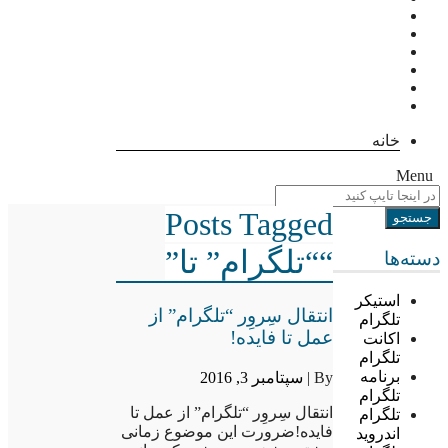
خانه
Menu
Posts Tagged
““تلگرام” تا”
دسته‌ها
استیکر
انتقال سِروِر “تلگرام” از
تلگرام
عمل تا فایده!
اکانت
تلگرام
برنامه
By |
سپتامبر 3, 2016
تلگرام
انتقال سِروِر “تلگرام” از عمل تا
تلگرام
فایده!ضرورت این موضوع زمانی
اندروید