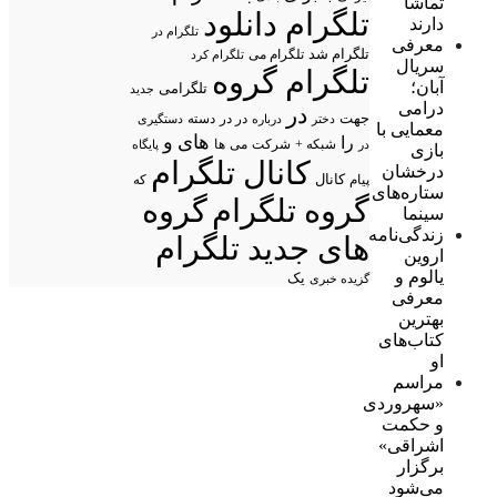
تماشا
تلگرام دانلود
دارند
تلگرام در
معرفی
تلگرام شد
تلگرام می
تلگرام کرد
سریال
تلگرام گروه
آبان؛
تلگرامی
جدید
درامی
در
جهت
در در
درباره
دسته
دستگیری
دختر
معمایی با
های
و
را
شبکه +
شرکت
می
در
ها
پایگاه
بازی
کانال تلگرام
درخشان
پیام
کانال
که
ستاره‌های
گروه تلگرام
گروه
سینما
زندگی‌نامه
های جدید تلگرام
اروین
یالوم و
یک
گزیده خبری
معرفی
بهترین
کتاب‌های
او
مراسم
«سهروردی
و حکمت
اشراقی»
برگزار
می‌شود