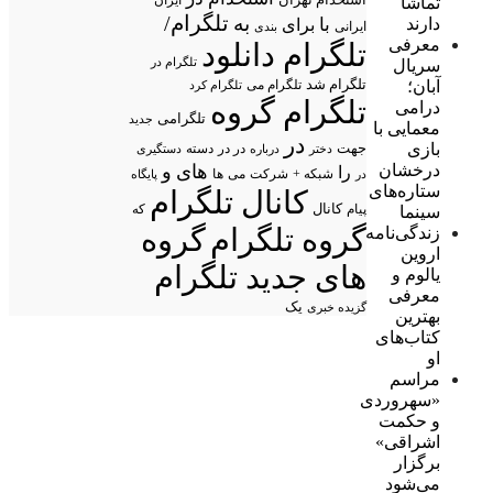
ایران
تماشا
تلگرام/
به
دارند
با
برای
ایرانی
بندی
معرفی
تلگرام دانلود
تلگرام در
سریال
تلگرام شد
آبان؛
تلگرام می
تلگرام کرد
تلگرام گروه
درامی
تلگرامی
جدید
معمایی با
در
بازی
جهت
در در
درباره
دسته
دستگیری
دختر
درخشان
های
و
را
شبکه +
شرکت
می
در
ها
پایگاه
ستاره‌های
کانال تلگرام
پیام
کانال
سینما
که
گروه تلگرام
گروه
زندگی‌نامه
اروین
های جدید تلگرام
یالوم و
معرفی
یک
گزیده خبری
بهترین
کتاب‌های
او
مراسم
«سهروردی
و حکمت
اشراقی»
برگزار
می‌شود