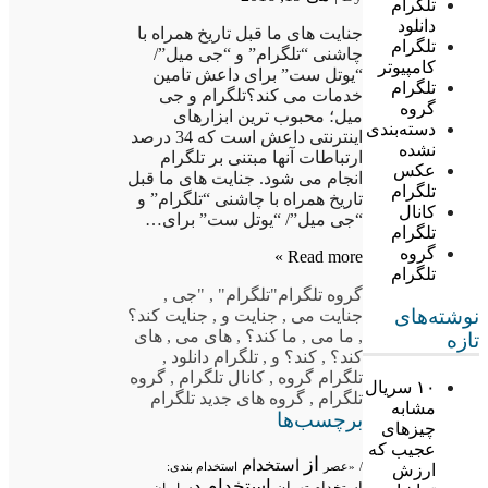
تلگرام
دانلود
جنایت های ما قبل تاریخ همراه با
تلگرام
چاشنی “تلگرام” و “جی میل”/
کامپیوتر
“یوتل ست” برای داعش تامین
تلگرام
خدمات می کند؟تلگرام و جی
گروه
میل؛ محبوب ترین ابزارهای
دسته‌بندی
اینترنتی داعش است که 34 درصد
نشده
ارتباطات آنها مبتنی بر تلگرام
عکس
انجام می شود. جنایت های ما قبل
تلگرام
تاریخ همراه با چاشنی “تلگرام” و
کانال
“جی میل”/ “یوتل ست” برای…
تلگرام
گروه
Read more »
تلگرام
گروه تلگرام
"تلگرام"
,
"جی
,
نوشته‌های
جنایت می
,
جنایت و
,
جنایت کند؟
,
ما می
,
ما کند؟
,
های می
,
های
تازه
کند؟
,
کند؟ و
,
تلگرام دانلود
,
تلگرام گروه
,
کانال تلگرام
,
گروه
۱۰ سریال
تلگرام
,
گروه های جدید تلگرام
مشابه
برچسب‌ها
چیزهای
عجیب که
از
استخدام
/
«عصر
استخدام بندی:
ارزش
استخدام در
استخدام تهران