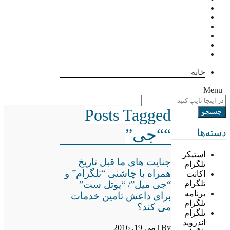
خانه
Menu
Posts Tagged
““جی”
دسته‌ها
استیکر
جنایت های ما قبل تاریخ
تلگرام
همراه با چاشنی “تلگرام” و
اکانت
“جی میل”/ “یوتل ست”
تلگرام
برنامه
برای داعش تامین خدمات
تلگرام
می کند؟
تلگرام
اندروید
By |
می 19, 2016