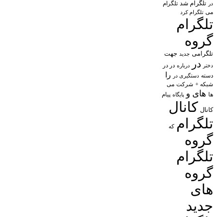
تلگرام شد
تلگرام
در
می
تلگرام کرد
تلگرام
گروه
تلگرامی
جهت
جدید
در
در در
درباره
دختر
را
دسته
دستگیری در
شبکه +
شرکت
می
های
و
پیام
ها
پایگاه
کانال
کانال
تلگرام
که
گروه
تلگرام
گروه
های
جدید