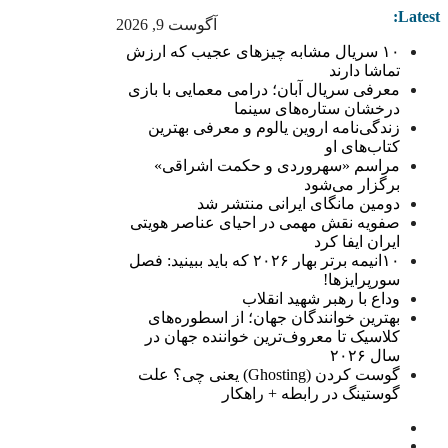
Latest:
آگوست 9, 2026
۱۰ سریال مشابه چیزهای عجیب که ارزش
تماشا دارند
معرفی سریال آبان؛ درامی معمایی با بازی
درخشان ستاره‌های سینما
زندگی‌نامه اروین یالوم و معرفی بهترین
کتاب‌های او
مراسم «سهروردی و حکمت اشراقی»
برگزار می‌شود
دومین مانگای ایرانی منتشر شد
صفویه نقش مهمی در احیای عناصر هویتی
ایران ایفا کرد
۱۰انیمه برتر بهار ۲۰۲۶ که باید ببینید: فصل
سورپرایزها!
وداع با رهبر شهید انقلاب
بهترین خوانندگان جهان؛ از اسطوره‌های
کلاسیک تا معروف‌ترین خواننده جهان در
سال ۲۰۲۶
گوست کردن (Ghosting) یعنی چی؟ علت
گوستینگ در رابطه + راهکار