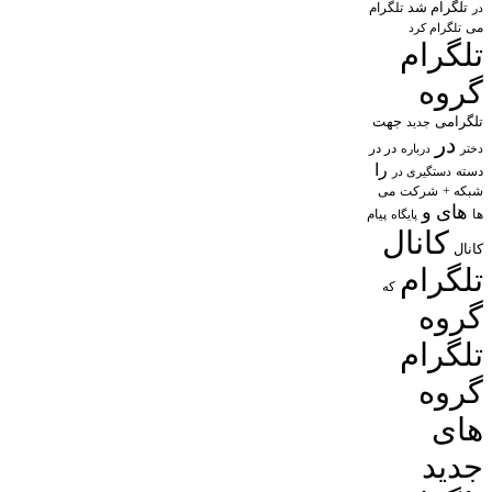
تلگرام شد
تلگرام
در
می
تلگرام کرد
تلگرام
گروه
تلگرامی
جهت
جدید
در
در در
درباره
دختر
را
دسته
دستگیری در
شبکه +
شرکت
می
های
و
پیام
ها
پایگاه
کانال
کانال
تلگرام
که
گروه
تلگرام
گروه
های
جدید