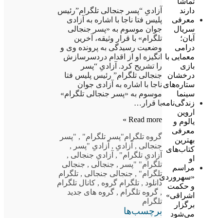
تماشا
دارند
آزادیِ “پسر جنجالی تلگرام”رئیس
معرفی
پلیس فتا ناجا با اشاره به آزادی
سریال
جوان موسوم به «پسر جنجالی
آبان؛
تلگرام» با قرار وثیقه، آخرین
درامی
وضعیت رسیدگی به پرونده وی و
معمایی با
انگیزه او از اقدام دردسرسازش
بازی
را تشریح کرد. آزادیِ “پسر
درخشان
جنجالی تلگرام” رئیس پلیس فتا
ستاره‌های
ناجا با اشاره به آزادی جوان
سینما
موسوم به «پسر جنجالی تلگرام»
زندگی‌نامه
با قرار…
اروین
Read more »
یالوم و
معرفی
گروه تلگرام
"پسر تلگرام"
,
"پسر
بهترین
جنجالی
,
آزادیِ
,
آزادیِ "پسر
,
کتاب‌های
آزادیِ تلگرام"
,
آزادیِ جنجالی
,
او
تلگرام" "پسر
,
جنجالی
,
جنجالی
مراسم
تلگرام"
,
جنجالی جنجالی
,
تلگرام
«سهروردی
دانلود
,
تلگرام گروه
,
کانال تلگرام
و حکمت
,
گروه تلگرام
,
گروه های جدید
اشراقی»
تلگرام
برگزار
برچسب‌ها
می‌شود