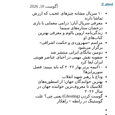
Latest:
آگوست 10, 2026
۱۰ سریال مشابه چیزهای عجیب که ارزش
تماشا دارند
معرفی سریال آبان؛ درامی معمایی با بازی
درخشان ستاره‌های سینما
زندگی‌نامه اروین یالوم و معرفی بهترین
کتاب‌های او
مراسم «سهروردی و حکمت اشراقی»
برگزار می‌شود
دومین مانگای ایرانی منتشر شد
صفویه نقش مهمی در احیای عناصر هویتی
ایران ایفا کرد
۱۰انیمه برتر بهار ۲۰۲۶ که باید ببینید: فصل
سورپرایزها!
وداع با رهبر شهید انقلاب
بهترین خوانندگان جهان؛ از اسطوره‌های
کلاسیک تا معروف‌ترین خواننده جهان در
سال ۲۰۲۶
گوست کردن (Ghosting) یعنی چی؟ علت
گوستینگ در رابطه + راهکار