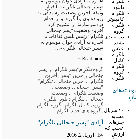
اشاره به آزادی جوان موسوم به
تلگرام
«پسر جنجالی تلگرام» با قرار
دانلود
وثیقه، آخرین وضعیت رسیدگی به
تلگرام
پرونده وی و انگیزه او از اقدام
کامپیوتر
دردسرسازش را تشریح کرد.
تلگرام
آخرین وضعیت “پسر جنجالی
گروه
تلگرام” رئیس پلیس فتا ناجا با
دسته‌بندی
اشاره به آزادی جوان موسوم به
نشده
«پسر جنجالی تلگرام»…
عکس
تلگرام
Read more »
کانال
تلگرام
گروه تلگرام
"پسر تلگرام"
,
"پسر
گروه
جنجالی
,
آخرین "پسر
,
آخرین
تلگرام
تلگرام"
,
آخرین جنجالی
,
تلگرام"
"پسر
,
جنجالی
,
وضعیت
,
نوشته‌های
وضعیت تلگرام"
,
وضعیت
تازه
جنجالی
,
تلگرام دانلود
,
تلگرام
گروه
,
کانال تلگرام
,
گروه تلگرام
۱۰ سریال
,
گروه های جدید تلگرام
مشابه
آزادیِ “پسر جنجالی تلگرام”
چیزهای
عجیب که
ارزش
By |
آوریل 2, 2016