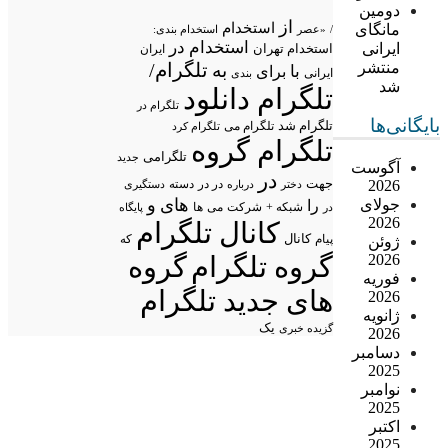
دومین
از
استخدام
مانگای
/
«عصر
استخدام بندی:
استخدام در
ایرانی
استخدام تهران
ایران
تلگرام/
منتشر
به
با
برای
ایرانی
بندی
شد
تلگرام دانلود
تلگرام در
بایگانی‌ها
تلگرام شد
تلگرام می
تلگرام کرد
تلگرام گروه
تلگرامی
جدید
آگوست
در
جهت
در در
2026
درباره
دسته
دستگیری
دختر
های
و
جولای
را
شبکه +
شرکت
می
در
ها
پایگاه
2026
کانال تلگرام
پیام
کانال
که
ژوئن
گروه تلگرام
گروه
2026
فوریه
های جدید تلگرام
2026
ژانویه
یک
گزیده خبری
2026
دسامبر
2025
نوامبر
2025
اکتبر
2025