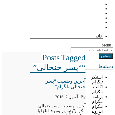
خانه
Menu
Posts Tagged
““پسر جنجالی”
دسته‌ها
استیکر
آخرین وضعیت “پسر
تلگرام
جنجالی تلگرام”
اکانت
تلگرام
برنامه
By |
آوریل 2, 2016
تلگرام
آخرین وضعیت “پسر جنجالی
تلگرام
تلگرام”رئیس پلیس فتا ناجا با
اندروید