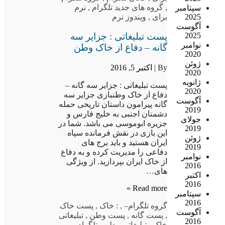
,
گروه های جدید تلگرام
,
نرم
سپتامبر
2025
برای
,
ویندوز نرم
آگوست
پست تبلیغاتی : جزایر سه
2025
نوامبر
گانه – دفاع از خاک وطن
2020
ژوئن
By |
اکتبر 5, 2016
2020
ژانویه
پست تبلیغاتی : جزایر سه گانه –
2020
دفاع از خاک وطنبازی جزایر سه
آگوست
گانه پیرامون داستان تاریخی حمله
2019
دشمنان اجنبی به خلیج فارس و
جولای
جزیره ابوموسی می باشد. شما در
2019
این بازی در نقش فرمانده سپاه
ژوئن
ایران هستید و باید برج های
2019
دفاعی را مدیریت کرده و به دفاع
نوامبر
از خاک ایران بپردازید. از ویژگی
2016
های…
اکتبر
2016
Read more »
سپتامبر
2016
گروه تلگرام
–
,
: خاک
,
پست خاک
آگوست
,
پست گانه
,
پست وطن
,
تبلیغاتی
2016
خاک
,
تبلیغاتی وطن
,
تلگرام