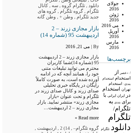
جولای
دانلود
,
تلگرام گروه
,
سه
,
کانال
2016
تلگرام
,
گروه تلگرام
,
گروه های
ژوئن
جدید تلگرام
,
وطن +
,
وطن گانه
2016
می 2016
بازار مجازی زرند – 2
آوریل
اردیبهشت 95 (شماره 14)
2016
مارس
By |
می 21, 2016
2016
بازار مجازی زرند – 2 اردیبهشت
برچسب‌ها
95 (شماره 14)شما کاربران
محترم می توانید تبلیغات متنی
از
/
«عصر
خود را، همانند آنچه که در ادامه
استخدام
استخدام
آورده شده است، به صورت کاملاً
استخدام
بندی:
رایگان در پایگاه خبری تحلیلی
استخدام
تهران
صدای زرند و کانال صدای زرند در
در
با
ایران
ایرانی
تلگرام و تحت عنوان «بازار
به
برای
مجازی زرند» منتشر نمایید. بازار
بندی
تلگرام/
مجازی زرند – 2 اردیبهشت…
تلگرام
Read more »
دانلود
گروه تلگرام
–
,
14) 2
,
اردیبهشت
,
تلگرام