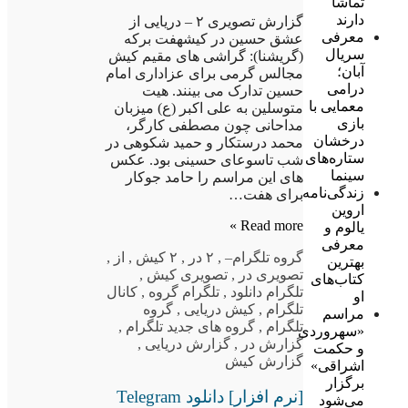
تماشا
دارند
گزارش تصویری ۲ – دریایی از
معرفی
عشق حسین در کیشهفت برکه
سریال
(گریشنا): گراشی های مقیم کیش
آبان؛
مجالس گرمی برای عزاداری امام
درامی
حسین تدارک می بینند. هیت
معمایی با
متوسلین به علی اکبر (ع) میزبان
بازی
مداحانی چون مصطفی کارگر،
درخشان
محمد درستکار و حمید شکوهی در
ستاره‌های
شب تاسوعای حسینی بود. عکس
سینما
های این مراسم را حامد جوکار
زندگی‌نامه
برای هفت…
اروین
Read more »
یالوم و
معرفی
گروه تلگرام
–
,
۲ در
,
۲ کیش
,
از
,
بهترین
تصویری در
,
تصویری کیش
,
کتاب‌های
تلگرام دانلود
,
تلگرام گروه
,
کانال
او
تلگرام
,
کیش دریایی
,
گروه
مراسم
تلگرام
,
گروه های جدید تلگرام
,
«سهروردی
گزارش در
,
گزارش دریایی
,
و حکمت
گزارش کیش
اشراقی»
برگزار
[نرم افزار] دانلود Telegram
می‌شود