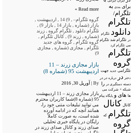
ایران
ایرانی
به
برای
بندی
Read more »
تلگرام/
تلگرام
گروه تلگرام
–
,
9) 14
,
اردیبهشت
,
بازار (شماره
,
بازار 14
,
بازار 9)
,
دانلود
تلگرام دانلود
,
تلگرام گروه
,
زرند
تلگرام
(شماره
,
زرند 9)
,
کانال تلگرام
,
تلگرام شد
تلگرام
در
گروه تلگرام
,
گروه های جدید
می
تلگرام کرد
تلگرام
,
مجازی (شماره
,
مجازی
تلگرام
9)
گروه
بازار مجازی زرند – 11
اردیبهشت 95 (شماره 8)
تلگرامی
جهت
جدید
در
در در
درباره
دختر
By |
آوریل 30, 2016
را
دسته
دستگیری در
شبکه +
شرکت
می
بازار مجازی زرند – 11 اردیبهشت
های
و
پیام
ها
پایگاه
95 (شماره 8)شما کاربران محترم
کانال
می توانید تبلیغات متنی خود را،
کانال
همانند آنچه که در ادامه آورده
تلگرام
شده است، به صورت کاملاً
که
گروه
رایگان در پایگاه خبری تحلیلی
صدای زرند و کانال صدای زرند در
تلگرام و تحت عنوان «بازار