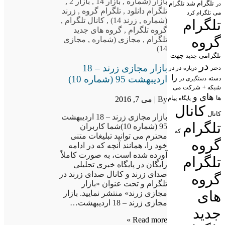
بازار (شماره
,
بازار 14
,
بازار 2
,
تلگرام شد
تلگرام
در
تلگرام دانلود
,
تلگرام گروه
,
زرند
می
تلگرام کرد
(شماره
,
زرند 14)
,
کانال تلگرام
,
تلگرام
گروه تلگرام
,
گروه های جدید
گروه
تلگرام
,
مجازی (شماره
,
مجازی
14)
تلگرامی
جهت
جدید
در
بازار مجازی زرند – 18
در در
درباره
دختر
را
اردیبهشت 95 (شماره 10)
دسته
دستگیری در
شبکه +
شرکت
می
های
و
پیام
ها
پایگاه
By |
می 7, 2016
کانال
کانال
بازار مجازی زرند – 18 اردیبهشت
تلگرام
95 (شماره 10)شما کاربران
که
محترم می توانید تبلیغات متنی
گروه
خود را، همانند آنچه که در ادامه
آورده شده است، به صورت کاملاً
تلگرام
رایگان در پایگاه خبری تحلیلی
صدای زرند و کانال صدای زرند در
گروه
تلگرام و تحت عنوان «بازار
های
مجازی زرند» منتشر نمایید. بازار
مجازی زرند – 18 اردیبهشت…
جدید
Read more »