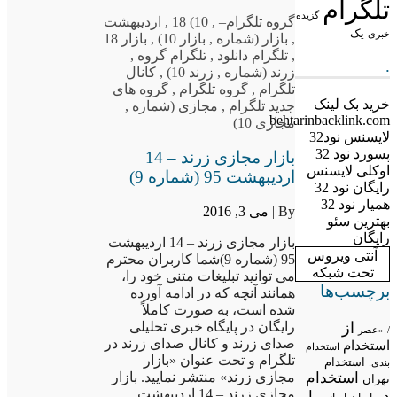
تلگرام
گزیده
گروه تلگرام
–
,
10) 18
,
اردیبهشت
یک
خبری
,
بازار (شماره
,
بازار 10)
,
بازار 18
,
تلگرام دانلود
,
تلگرام گروه
,
.
زرند (شماره
,
زرند 10)
,
کانال
تلگرام
,
گروه تلگرام
,
گروه های
خرید بک لینک
جدید تلگرام
,
مجازی (شماره
,
behtarinbacklink.com
مجازی 10)
لایسنس نود32
پسورد نود 32
بازار مجازی زرند – 14
اوکلی لایسنس
اردیبهشت 95 (شماره 9)
رایگان نود 32
همیار نود 32
By |
می 3, 2016
بهترین سئو
رایگان
بازار مجازی زرند – 14 اردیبهشت
آنتی ویروس
95 (شماره 9)شما کاربران محترم
تحت شبکه
می توانید تبلیغات متنی خود را،
برچسب‌ها
همانند آنچه که در ادامه آورده
شده است، به صورت کاملاً
از
رایگان در پایگاه خبری تحلیلی
/
«عصر
صدای زرند و کانال صدای زرند در
استخدام
استخدام
تلگرام و تحت عنوان «بازار
استخدام
بندی:
استخدام
مجازی زرند» منتشر نمایید. بازار
تهران
مجازی زرند – 14 اردیبهشت…
در
با