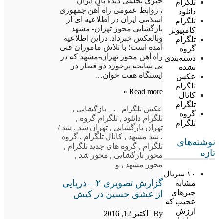
خبری تحلیلی دیده بان ایران
تلگرام
، روابط عمومی راه آهن جمهوری
دانلود
اسلامی ایران در اطلاعیه ای از
تلگرام
بازگشایی محور تهران- مشهد
کامپیوتر
وبالعکس خبرداد. دراین اطلاعیه
تلگرام
آمده است؛ با تلاش ماموران فنی
گروه
راه آهن محور تهران-مشهد که در
دسته‌بندی
پی سانحه برخورد دو قطار در
نشده
ایستگاه هفت خوان…
عکس
تلگرام
Read more »
کانال
تلگرام
عکس تلگرام
–
,
– بازگشایی
,
گروه
تلگرام دانلود
,
تلگرام گروه
,
تلگرام
تهران بازگشایی
,
تهران شد
,
شد /
,
شد مشهد
,
کانال تلگرام
,
گروه
نوشته‌های
تلگرام
,
گروه های جدید تلگرام
,
تازه
محور بازگشایی
,
محور شد
,
محور مشهد
,
و
۱۰ سریال
گزارش تصویری ۲ – دریایی
مشابه
چیزهای
از عشق حسین در کیش
عجیب که
ارزش
By |
اکتبر 12, 2016