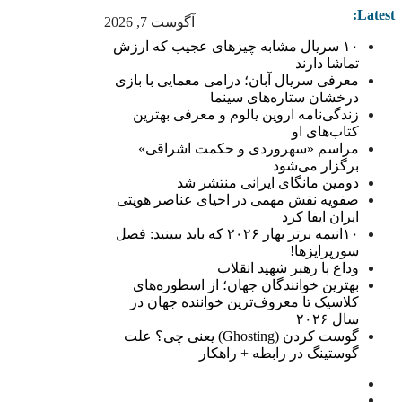
Latest:
آگوست 7, 2026
۱۰ سریال مشابه چیزهای عجیب که ارزش
تماشا دارند
معرفی سریال آبان؛ درامی معمایی با بازی
درخشان ستاره‌های سینما
زندگی‌نامه اروین یالوم و معرفی بهترین
کتاب‌های او
مراسم «سهروردی و حکمت اشراقی»
برگزار می‌شود
دومین مانگای ایرانی منتشر شد
صفویه نقش مهمی در احیای عناصر هویتی
ایران ایفا کرد
۱۰انیمه برتر بهار ۲۰۲۶ که باید ببینید: فصل
سورپرایزها!
وداع با رهبر شهید انقلاب
بهترین خوانندگان جهان؛ از اسطوره‌های
کلاسیک تا معروف‌ترین خواننده جهان در
سال ۲۰۲۶
گوست کردن (Ghosting) یعنی چی؟ علت
گوستینگ در رابطه + راهکار