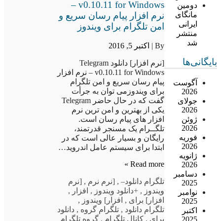
v0.10.11 for Windows –
دومین
نرم افزار پیام رسان سریع و
مانگای
ایرانی
امن تلگرام برای ویندوز
منتشر
شد
By |
اکتبر 5, 2016
بایگانی‌ها
[نرم افزار] دانلود Telegram
v0.10.11 for Windows – نرم افزار
پیام رسان سریع و امن تلگرام
آگوست
برای ویندوزمی توان به جرأت
2026
گفت که در حال حاضر Telegram
جولای
2026
یکی از بهترین و امن ترین نرم
ژوئن
افزار های پیام رسان است.
2026
تلگــرام یک مسنجر قدرتمند،
فوریه
رایگان و بسیار عالی است که در
2026
ابتدا برای سیستم عامل اندروید…
ژانویه
Read more »
2026
دسامبر
تلگرام دانلود
–
,
[نرم نرم
,
[نرم
2025
ویندوز
,
+دانلود ویندوز
,
افزار
,
نوامبر
افزار] برای
,
افزار] ویندوز
,
2025
تلگرام دانلود
,
تلگرام گروه
,
دانلود
اکتبر
برای
,
کانال تلگرام
,
گروه تلگرام
2025