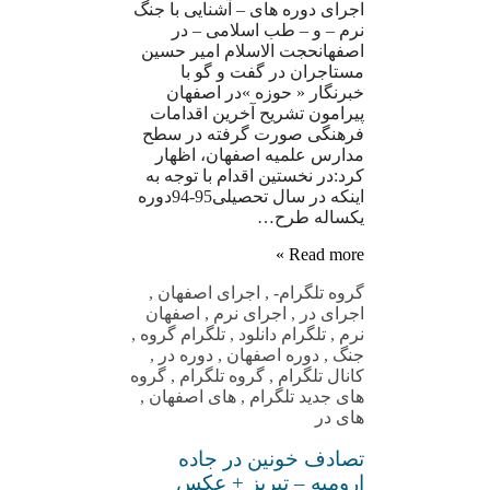
اجرای دوره های – آشنایی با جنگ
نرم – و – طب اسلامی – در
اصفهانحجت الاسلام امیر حسین
مستاجران در گفت و گو با
خبرنگار « حوزه »در اصفهان
پیرامون تشریح آخرین اقدامات
فرهنگی صورت گرفته در سطح
مدارس علمیه اصفهان، اظهار
کرد:در نخستین اقدام با توجه به
اینکه در سال تحصیلی95-94دوره
یکساله طرح…
Read more »
گروه تلگرام
-
,
اجرای اصفهان
,
اجرای در
,
اجرای نرم
,
اصفهان
نرم
,
تلگرام دانلود
,
تلگرام گروه
,
جنگ
,
دوره اصفهان
,
دوره در
,
کانال تلگرام
,
گروه تلگرام
,
گروه
های جدید تلگرام
,
های اصفهان
,
های در
تصادف خونین در جاده
ارومیه – تبریز + عکس