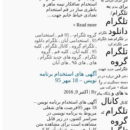
ایران
ایرانی
استخدام صافکار نیمه ماهر و
به
برای
بندی
باطری ساز در قم استخدام
تلگرام/
تعدادی خیاط خانم جهت…
تلگرام
Read more »
دانلود
تلگرام
گروه تلگرام
-
,
95 قم
,
استخدامی
تلگرام شد
تلگرام
در
95
,
استخدامی آبان
,
تلگرام دانلود
می
تلگرام کرد
,
تلگرام گروه
,
کانال تلگرام
,
کلیه
تلگرام
95
,
کلیه آبان
,
کلیه قم
,
گروه
تلگرام
,
گروه های جدید تلگرام
,
گروه
های
,
های ۹۵
,
های آبان
تلگرامی
جهت
جدید
آگهی های استخدام برنامه
در
در در
درباره
دختر
نویس – 18 مهر 95
را
دسته
دستگیری در
شبکه +
شرکت
می
By |
اکتبر 9, 2016
های
و
پیام
ها
پایگاه
کانال
آگهی های استخدام برنامه نویس –
کانال
18 مهر 95فرصت های شغلی
تلگرام
مربوط به برنامه نویسی در
که
سراسر کشور، در زیر قابل
گروه
مشاهده است برای مشاهده متن
کامل خبر روی عنوان آن کلیک