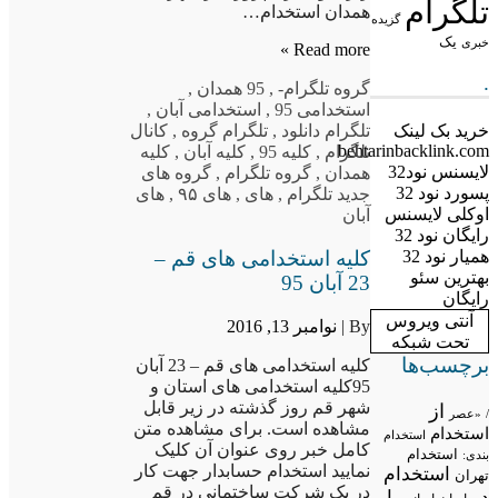
تلگرام
همدان استخدام…
گزیده
یک
خبری
Read more »
.
گروه تلگرام
-
,
95 همدان
,
استخدامی 95
,
استخدامی آبان
,
تلگرام دانلود
,
تلگرام گروه
,
کانال
خرید بک لینک
behtarinbacklink.com
تلگرام
,
کلیه 95
,
کلیه آبان
,
کلیه
لایسنس نود32
همدان
,
گروه تلگرام
,
گروه های
پسورد نود 32
جدید تلگرام
,
های
,
های ۹۵
,
های
اوکلی لایسنس
آبان
رایگان نود 32
کلیه استخدامی های قم –
همیار نود 32
بهترین سئو
23 آبان 95
رایگان
آنتی ویروس
By |
نوامبر 13, 2016
تحت شبکه
برچسب‌ها
کلیه استخدامی های قم – 23 آبان
95کلیه استخدامی های استان و
شهر قم روز گذشته در زیر قابل
از
/
«عصر
مشاهده است. برای مشاهده متن
استخدام
استخدام
کامل خبر روی عنوان آن کلیک
استخدام
بندی:
نمایید استخدام حسابدار جهت کار
استخدام
تهران
در یک شرکت ساختمانی در قم
در
با