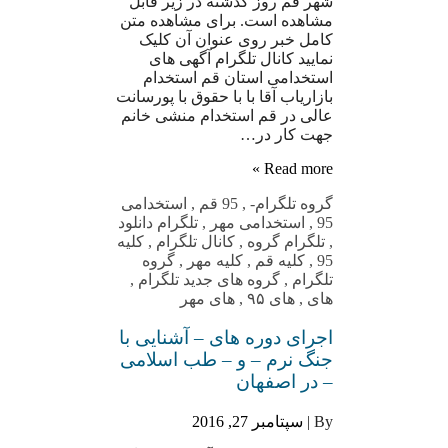
شهر قم روز گذشته در زیر قابل
مشاهده است. برای مشاهده متن
کامل خبر روی عنوان آن کلیک
نمایید کانال تلگرام آگهی های
استخدامی استان قم استخدام
بازاریاب آقا با با حقوق با پورسانت
عالی در قم استخدام منشی خانم
جهت کار در…
Read more »
گروه تلگرام
-
,
95 قم
,
استخدامی
95
,
استخدامی مهر
,
تلگرام دانلود
,
تلگرام گروه
,
کانال تلگرام
,
کلیه
95
,
کلیه قم
,
کلیه مهر
,
گروه
تلگرام
,
گروه های جدید تلگرام
,
های
,
های ۹۵
,
های مهر
اجرای دوره های – آشنایی با
جنگ نرم – و – طب اسلامی
– در اصفهان
By |
سپتامبر 27, 2016