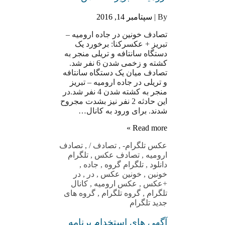
By |
سپتامبر 14, 2016
تصادف خونین در جاده ارومیه –
تبریز + عکسرکنا: برخورد یک
دستگاه سانتافه و تریلی منجر به
کشته و زخمی شدن 6 نفر شد.
تصادف میان یک دستگاه سانتافه
و تریلی در جاده ارومیه – تبریز
منجر به کشته شدن 4 نفر شد.در
این حادثه 2 نفر نیز بشدت مجروح
شدند. برای ورود به کانال…
Read more »
عکس تلگرام
-
,
تصادف /
,
تصادف
ارومیه
,
تصادف عکس
,
تلگرام
دانلود
,
تلگرام گروه
,
جاده
,
خونین
,
خونین عکس
,
در
,
در
+عکس
,
عکس ارومیه
,
کانال
تلگرام
,
گروه تلگرام
,
گروه های
جدید تلگرام
آگهی های استخدام برنامه