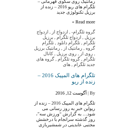
رمانتیک روی سکوی قهرمانی –
تلگرام های ریو 2016 – زنده از
برزیل تکنولوژی جدید
Read more »
گروه تلگرام
-
,
ازدواج از
,
ازدواج
برزیل
,
ازدواج تلگرام
,
برزیل
تلگرام
,
تلگرام دانلود
,
تلگرام
گروه
,
رمانتیک از
,
رمانتیک برزیل
,
روی از
,
روی برزیل
,
کانال
تلگرام
,
گروه تلگرام
,
گروه های
جدید تلگرام
,
های
تلگرام های المپیک 2016 –
زنده از ریو
By |
آگوست 12, 2016
تلگرام های المپیک 2016 – زنده از
ریواین خبر به روز رسانی می
شود… به گزارش “ورزش سه”،
روز گذشته سرانجام با درخشش
مجتبی عابدینی در شمشیربازی