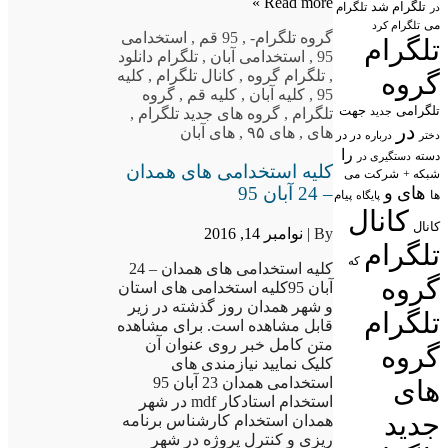
Read more »
تلگرام شد
تلگرام
در
می
تلگرام کرد
گروه تلگرام
-
,
95 قم
,
استخدامی
تلگرام
95
,
استخدامی آبان
,
تلگرام دانلود
,
تلگرام گروه
,
کانال تلگرام
,
کلیه
گروه
95
,
کلیه آبان
,
کلیه قم
,
گروه
تلگرامی
جهت
جدید
تلگرام
,
گروه های جدید تلگرام
,
در
های
,
های ۹۵
,
های آبان
در در
درباره
دختر
را
دسته
دستگیری در
کلیه استخدامی های همدان
شبکه +
شرکت
می
های
و
– 24 آبان 95
پیام
ها
پایگاه
کانال
کانال
By |
نوامبر 14, 2016
تلگرام
که
کلیه استخدامی های همدان – 24
گروه
آبان 95کلیه استخدامی های استان
و شهر همدان روز گذشته در زیر
تلگرام
قابل مشاهده است. برای مشاهده
متن کامل خبر روی عنوان آن
گروه
کلیک نمایید نیازمندی های
استخدامی همدان 23 آبان 95
های
استخدام استادکار mdf در شهر
جدید
همدان استخدام کارشناس برنامه
ریزی و کنترل پروژه در شهر