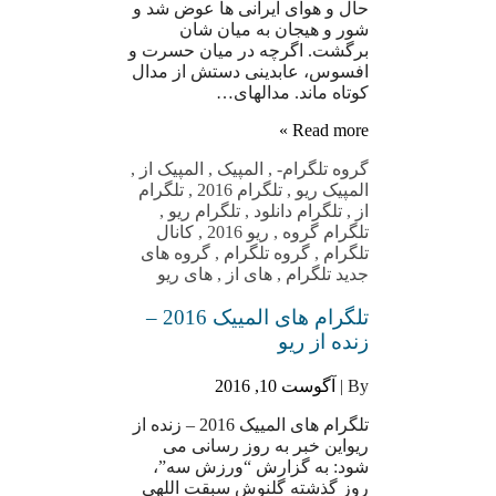
حال و هوای ایرانی ها عوض شد و
شور و هیجان به میان شان
برگشت. اگرچه در میان حسرت و
افسوس، عابدینی دستش از مدال
کوتاه ماند. مدالهای…
Read more »
گروه تلگرام
-
,
المپیک
,
المپیک از
,
المپیک ریو
,
تلگرام 2016
,
تلگرام
از
,
تلگرام دانلود
,
تلگرام ریو
,
تلگرام گروه
,
ریو 2016
,
کانال
تلگرام
,
گروه تلگرام
,
گروه های
جدید تلگرام
,
های از
,
های ریو
تلگرام های المییک 2016 –
زنده از ریو
By |
آگوست 10, 2016
تلگرام های المییک 2016 – زنده از
ریواین خبر به روز رسانی می
شود: به گزارش “ورزش سه”،
روز گذشته گلنوش سبقت اللهی