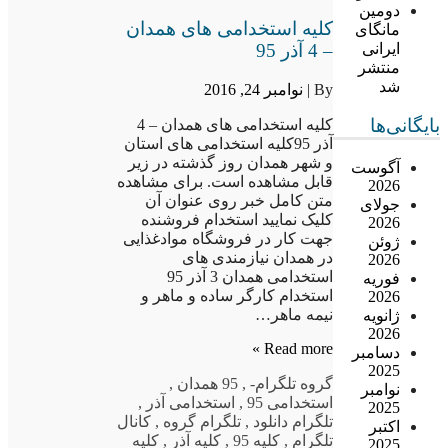
دومین
کلیه استخدامی های همدان
مانگای
– 4 آذر 95
ایرانی
منتشر
شد
By |
نوامبر 24, 2016
بایگانی‌ها
کلیه استخدامی های همدان – 4
آذر 95کلیه استخدامی های استان
و شهر همدان روز گذشته در زیر
آگوست
قابل مشاهده است. برای مشاهده
2026
متن کامل خبر روی عنوان آن
جولای
کلیک نمایید استخدام فروشنده
2026
جهت کار در فروشگاه موادغذایی
ژوئن
در همدان نیازمندی های
2026
استخدامی همدان 3 آذر 95
فوریه
استخدام کارگر ساده و ماهر و
2026
نیمه ماهر…
ژانویه
2026
Read more »
دسامبر
2025
گروه تلگرام
-
,
95 همدان
,
نوامبر
استخدامی 95
,
استخدامی آذر
,
2025
تلگرام دانلود
,
تلگرام گروه
,
کانال
اکتبر
تلگرام
,
کلیه 95
,
کلیه آذر
,
کلیه
2025