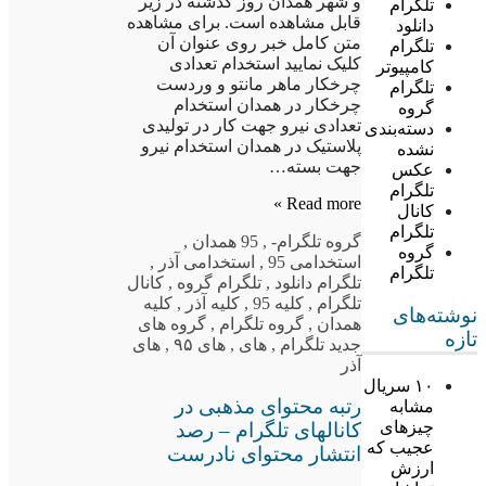
و شهر همدان روز گذشته در زیر
تلگرام
قابل مشاهده است. برای مشاهده
دانلود
متن کامل خبر روی عنوان آن
تلگرام
کلیک نمایید استخدام تعدادی
کامپیوتر
چرخکار ماهر مانتو و وردست
تلگرام
چرخکار در همدان استخدام
گروه
تعدادی نیرو جهت کار در تولیدی
دسته‌بندی
پلاستیک در همدان استخدام نیرو
نشده
جهت بسته…
عکس
تلگرام
Read more »
کانال
تلگرام
گروه تلگرام
-
,
95 همدان
,
گروه
استخدامی 95
,
استخدامی آذر
,
تلگرام
تلگرام دانلود
,
تلگرام گروه
,
کانال
تلگرام
,
کلیه 95
,
کلیه آذر
,
کلیه
نوشته‌های
همدان
,
گروه تلگرام
,
گروه های
تازه
جدید تلگرام
,
های
,
های ۹۵
,
های
آذر
۱۰ سریال
رتبه محتوای مذهبی در
مشابه
چیزهای
کانالهای تلگرام – رصد
عجیب که
انتشار محتوای نادرست
ارزش