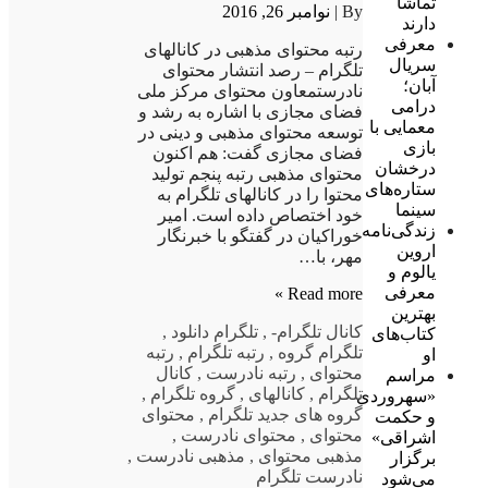
تماشا
By |
نوامبر 26, 2016
دارند
معرفی
رتبه محتوای مذهبی در کانالهای
سریال
تلگرام – رصد انتشار محتوای
آبان؛
نادرستمعاون محتوای مرکز ملی
درامی
فضای مجازی با اشاره به رشد و
معمایی با
توسعه محتوای مذهبی و دینی در
بازی
فضای مجازی گفت: هم اکنون
درخشان
محتوای مذهبی رتبه پنجم تولید
ستاره‌های
محتوا را در کانالهای تلگرام به
سینما
خود اختصاص داده است. امیر
زندگی‌نامه
خوراکیان در گفتگو با خبرنگار
اروین
مهر، با…
یالوم و
معرفی
Read more »
بهترین
کانال تلگرام
-
,
تلگرام دانلود
,
کتاب‌های
تلگرام گروه
,
رتبه تلگرام
,
رتبه
او
محتوای
,
رتبه نادرست
,
کانال
مراسم
تلگرام
,
کانالهای
,
گروه تلگرام
,
«سهروردی
گروه های جدید تلگرام
,
محتوای
و حکمت
محتوای
,
محتوای نادرست
,
اشراقی»
مذهبی محتوای
,
مذهبی نادرست
,
برگزار
نادرست تلگرام
می‌شود