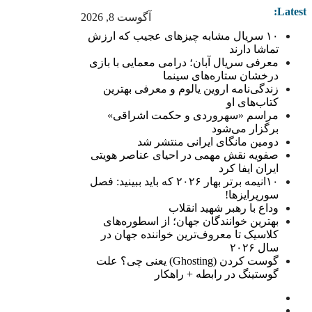
Latest:
آگوست 8, 2026
۱۰ سریال مشابه چیزهای عجیب که ارزش
تماشا دارند
معرفی سریال آبان؛ درامی معمایی با بازی
درخشان ستاره‌های سینما
زندگی‌نامه اروین یالوم و معرفی بهترین
کتاب‌های او
مراسم «سهروردی و حکمت اشراقی»
برگزار می‌شود
دومین مانگای ایرانی منتشر شد
صفویه نقش مهمی در احیای عناصر هویتی
ایران ایفا کرد
۱۰انیمه برتر بهار ۲۰۲۶ که باید ببینید: فصل
سورپرایزها!
وداع با رهبر شهید انقلاب
بهترین خوانندگان جهان؛ از اسطوره‌های
کلاسیک تا معروف‌ترین خواننده جهان در
سال ۲۰۲۶
گوست کردن (Ghosting) یعنی چی؟ علت
گوستینگ در رابطه + راهکار