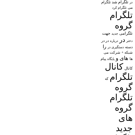
تلگرام شد
تلگرام
در
می
تلگرام کرد
تلگرام
گروه
تلگرامی
جهت
جدید
در
در در
درباره
دختر
را
دسته
دستگیری در
شبکه +
شرکت
می
های
و
پیام
ها
پایگاه
کانال
کانال
تلگرام
که
گروه
تلگرام
گروه
های
جدید