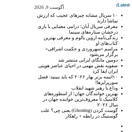
Latest:
آگوست 9, 2026
۱۰ سریال مشابه چیزهای عجیب که ارزش
تماشا دارند
معرفی سریال آبان؛ درامی معمایی با بازی
درخشان ستاره‌های سینما
زندگی‌نامه اروین یالوم و معرفی بهترین
کتاب‌های او
مراسم «سهروردی و حکمت اشراقی»
برگزار می‌شود
دومین مانگای ایرانی منتشر شد
صفویه نقش مهمی در احیای عناصر هویتی
ایران ایفا کرد
۱۰انیمه برتر بهار ۲۰۲۶ که باید ببینید: فصل
سورپرایزها!
وداع با رهبر شهید انقلاب
بهترین خوانندگان جهان؛ از اسطوره‌های
کلاسیک تا معروف‌ترین خواننده جهان در
سال ۲۰۲۶
گوست کردن (Ghosting) یعنی چی؟ علت
گوستینگ در رابطه + راهکار