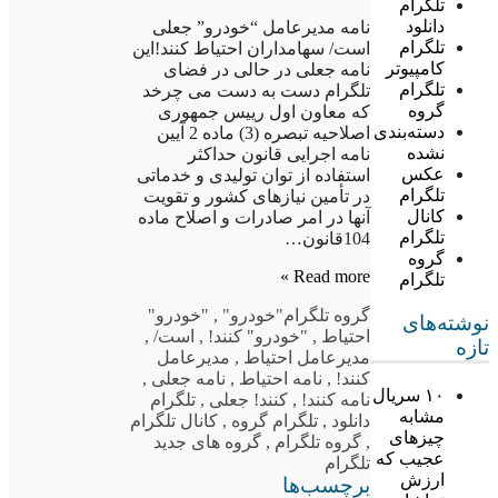
تلگرام
دانلود
نامه مدیرعامل “خودرو” جعلی
تلگرام
است/ سهامداران احتیاط کنند!این
کامپیوتر
نامه جعلی در حالی در فضای
تلگرام
تلگرام دست به دست می چرخد
گروه
که معاون اول رییس جمهوری
دسته‌بندی
اصلاحیه تبصره (3) ماده 2 آیین
نشده
نامه اجرایی قانون حداکثر
عکس
استفاده از توان تولیدی و خدماتی
تلگرام
در تأمین نیازهای کشور و تقویت
کانال
آنها در امر صادرات و اصلاح ماده
تلگرام
104قانون…
گروه
Read more »
تلگرام
گروه تلگرام
"خودرو"
,
"خودرو"
نوشته‌های
احتیاط
,
"خودرو" کنند!
,
است/
,
تازه
مدیرعامل احتیاط
,
مدیرعامل
کنند!
,
نامه احتیاط
,
نامه جعلی
,
۱۰ سریال
نامه کنند!
,
کنند! جعلی
,
تلگرام
مشابه
دانلود
,
تلگرام گروه
,
کانال تلگرام
چیزهای
,
گروه تلگرام
,
گروه های جدید
عجیب که
تلگرام
ارزش
برچسب‌ها