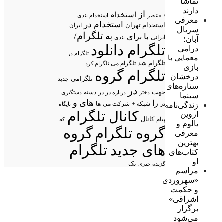
تماشا
دارند
از
استخدام
/
«عصر
استخدام بندی:
معرفی
استخدام در
استخدام تهران
ایران
سریال
تلگرام/
به
با
برای
ایرانی
بندی
آبان؛
تلگرام دانلود
درامی
تلگرام در
معمایی با
تلگرام شد
تلگرام می
تلگرام کرد
بازی
تلگرام گروه
درخشان
تلگرامی
جدید
ستاره‌های
در
جهت
در در
درباره
دسته
دستگیری
دختر
سینما
های
و
را
شبکه +
شرکت
می
زندگی‌نامه
در
ها
پایگاه
کانال تلگرام
اروین
پیام
کانال
که
یالوم و
گروه تلگرام
گروه
معرفی
بهترین
های جدید تلگرام
کتاب‌های
او
یک
گزیده خبری
مراسم
«سهروردی
و حکمت
اشراقی»
برگزار
می‌شود