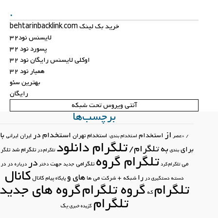
.
خرید بک لینک behtarinbacklink.com
لایسنس نود32
پسورد نود 32
اوکلی لایسنس رایگان نود 32
همیار نود 32
بهترین سئو
رایگان
آنتی ویروس تحت شبکه
برچسب‌ها
از
استخدام در
با
استخدام
استخدام تهران
ایران
ایرانی
/
«عصر
استخدام بندی:
تلگرام دانلود
تلگرام/
به
برای
تلگرام شد
تلگرام
بندی
تلگرام در
تلگرام گروه
در
تلگرامی
جهت
می
در در
تلگرام کرد
جدید
دختر
درباره
کانال
های
و
را
کانال
دسته
شبکه +
شرکت
می
ها
پیام
دستگیری در
پایگاه
تلگرام
گروه تلگرام
گروه های جدید
که
تلگرام
یک
گزیده خبری