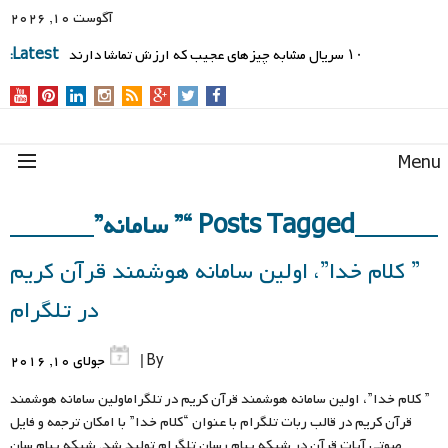
آگوست 10, 2026
۱۰ سریال مشابه چیزهای عجیب که ارزش تماشا دارند
Latest:
Men
Posts Tagged “” سامانه”
” کلام خدا”، اولین سامانه هوشمند قرآن کریم
در تلگرام
By |
جولای 10, 2016
” کلام خدا”، اولین سامانه هوشمند قرآن کریم در تلگراماولین سامانه هوشمند
قرآن کریم در قالب ربات تلگرام با عنوان “کلام خدا” با امکان ترجمه و فایل
صوتی آیات قرآن در شبکه پیام رسان تلگرام تولید شد. شبکه پیام سان