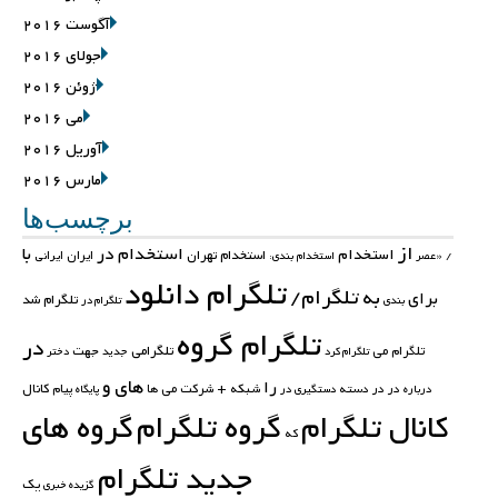
آگوست 2016
جولای 2016
ژوئن 2016
می 2016
آوریل 2016
مارس 2016
برچسب‌ها
از
استخدام در
با
استخدام
استخدام تهران
ایران
ایرانی
/
«عصر
استخدام بندی:
تلگرام دانلود
تلگرام/
به
برای
تلگرام شد
بندی
تلگرام در
تلگرام گروه
در
تلگرامی
جهت
تلگرام می
تلگرام کرد
جدید
دختر
های
و
را
کانال
در در
دسته
شبکه +
شرکت
می
ها
پیام
درباره
دستگیری در
پایگاه
کانال تلگرام
گروه تلگرام
گروه های
که
جدید تلگرام
یک
گزیده خبری