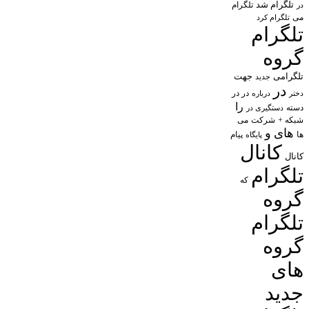
تلگرام شد
تلگرام
در
می
تلگرام کرد
تلگرام
گروه
تلگرامی
جهت
جدید
در
در در
درباره
دختر
را
دسته
دستگیری در
شبکه +
شرکت
می
های
و
پیام
ها
پایگاه
کانال
کانال
تلگرام
که
گروه
تلگرام
گروه
های
جدید