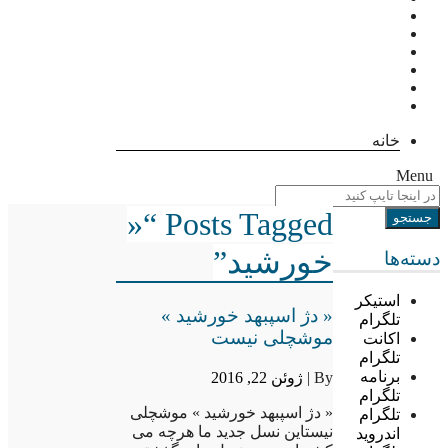
خانه
Menu
Posts Tagged “«
خورشید”
دسته‌ها
استیکر
« دژ اسپبهد خورشید »
تلگرام
موشچلی نیست
اکانت
تلگرام
برنامه
By |
ژوئن 22, 2016
تلگرام
« دژ اسپبهد خورشید » موشچلی
تلگرام
نیستاین نسل جدید ما هرچه می
اندروید