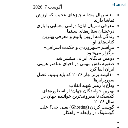
Latest:
آگوست 7, 2026
۱۰ سریال مشابه چیزهای عجیب که ارزش
تماشا دارند
معرفی سریال آبان؛ درامی معمایی با بازی
درخشان ستاره‌های سینما
زندگی‌نامه اروین یالوم و معرفی بهترین
کتاب‌های او
مراسم «سهروردی و حکمت اشراقی»
برگزار می‌شود
دومین مانگای ایرانی منتشر شد
صفویه نقش مهمی در احیای عناصر هویتی
ایران ایفا کرد
۱۰انیمه برتر بهار ۲۰۲۶ که باید ببینید: فصل
سورپرایزها!
وداع با رهبر شهید انقلاب
بهترین خوانندگان جهان؛ از اسطوره‌های
کلاسیک تا معروف‌ترین خواننده جهان در
سال ۲۰۲۶
گوست کردن (Ghosting) یعنی چی؟ علت
گوستینگ در رابطه + راهکار