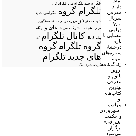
تماشا
تلگرام شد
تلگرام می
تلگرام کرد
دارند
تلگرام گروه
معرفی
تلگرامی
جدید
سریال
در
جهت
در در
درباره
دسته
دستگیری
دختر
آبان؛
های
و
را
شبکه +
شرکت
می
در
ها
پایگاه
درامی
کانال تلگرام
معمایی با
پیام
کانال
که
بازی
گروه تلگرام
گروه
درخشان
ستاره‌های
های جدید تلگرام
سینما
زندگی‌نامه
یک
گزیده خبری
اروین
یالوم و
معرفی
بهترین
کتاب‌های
او
مراسم
«سهروردی
و حکمت
اشراقی»
برگزار
می‌شود