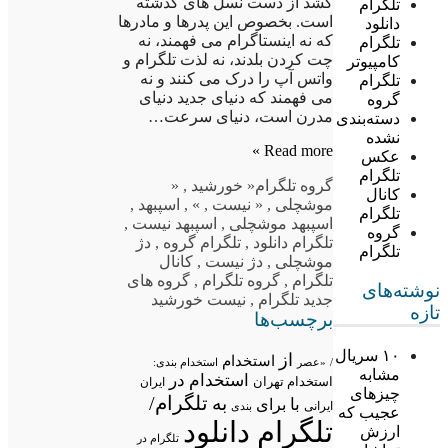
کشد از دست نسل های گذشته
تلگرام
است. بخصوص این پدرها و مادرها
دانلود
که نه اینستاگرام می فهمند، نه
تلگرام
چت کردن بلدند، نه لذت تلگرام و
کامپیوتر
واتس آپ را درک می کنند و نه
تلگرام
می فهمند که دنیای جدید دنیای
گروه
مدرن است، دنیای سرعت…
دسته‌بندی
نشده
Read more »
عکس
تلگرام
گروه تلگرام
« خورشید
,
«
کانال
موشچلی
,
« نیست
,
»
,
اسپبهد
,
تلگرام
اسپبهد موشچلی
,
اسپبهد نیست
,
گروه
تلگرام دانلود
,
تلگرام گروه
,
دژ
تلگرام
موشچلی
,
دژ نیست
,
کانال
تلگرام
,
گروه تلگرام
,
گروه های
نوشته‌های
جدید تلگرام
,
نیست خورشید
تازه
برچسب‌ها
۱۰ سریال
از
استخدام
/
«عصر
استخدام بندی:
مشابه
استخدام در
استخدام تهران
ایران
چیزهای
تلگرام/
به
با
برای
ایرانی
بندی
عجیب که
تلگرام دانلود
ارزش
تلگرام در