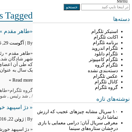
Menu
 Tagged “»”
دسته‌ها
«طاهر مقدم »
استیکر تلگرام
اکانت تلگرام
برنامه تلگرام
By |
آگوست 29, 2016
تلگرام اندروید
«طاهر مقدم » رئ
تلگرام دانلود
شهر شادگان شد. 
تلگرام کامپیوتر
که طی آن اعضای 
تلگرام گروه
یک سال به عنوا
دسته‌بندی نشده
عکس تلگرام
Read more »
کانال تلگرام
گروه تلگرام
گروه تلگرام
«طاه
/
,
شد رئیس
,
شور
نوشته‌های تازه
« دژ اسپبهد 
۱۰ سریال مشابه چیزهای عجیب که ارزش
تماشا دارند
By |
ژوئن 22, 2016
معرفی سریال آبان؛ درامی معمایی با بازی
درخشان ستاره‌های سینما
« دژ اسپبهد خور