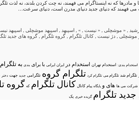
 مادرها که نه اینستاگرام می فهمند، نه چت کردن بلدند، نه لذت تلگر
ه می فهمند که دنیای جدید دنیای مدرن است، دنیای سرعت…
شید
,
« موشچلی
,
« نیست
,
»
,
اسپبهد
,
اسپبهد موشچلی
,
اسپبهد نیس
 موشچلی
,
دژ نیست
,
کانال تلگرام
,
گروه تلگرام
,
گروه های جدید تلگر
تلگرام/
به
استخدام در
با
برای
استخدام تهران
ایران
استخدام بندی:
ایرانی
بندی
تلگرام گروه
د
تلگرام شد
تلگرامی
تلگرام می
جهت
تلگرام کرد
جدید
دختر
کانال تلگرام
گروه تل
های
و
شرکت
می
پیام
کانال
ها
پایگاه
که
جدید تلگرام
یک
گزیده خبری