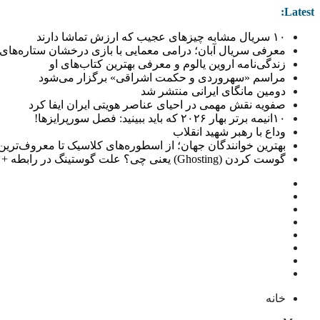
Latest:
۱۰ سریال مشابه چیزهای عجیب که ارزش تماشا دارند
معرفی سریال آبان؛ درامی معمایی با بازی درخشان ستاره‌های 
زندگی‌نامه اروین یالوم و معرفی بهترین کتاب‌های او
مراسم «سهروردی و حکمت اشراقی» برگزار می‌شود
دومین مانگای ایرانی منتشر شد
صفویه نقش مهمی در احیای عناصر هویتی ایران ایفا کرد
۱۰انیمه برتر بهار ۲۰۲۶ که باید ببینید: فصل سورپرایزها!
وداع با رهبر شهید انقلاب
بهترین خوانندگان جهان؛ از اسطوره‌های کلاسیک تا معروف‌ترین خو
گوست کردن (Ghosting) یعنی چی؟ علت گوستینگ در رابطه + راهکار
خانه