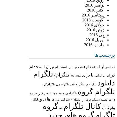
ژوئن 2019
نوامبر 2016
اکتبر 2016
سپتامبر 2016
آگوست 2016
جولای 2016
ژوئن 2016
می 2016
آوریل 2016
مارس 2016
برچسب‌ها
از
استخدام
استخدام
استخدام تهران
/
«عصر
استخدام بندی:
تلگرام
تلگرام/
به
در
با
برای
ایران
ایرانی
بندی
دانلود
تلگرام شد
تلگرام می
تلگرام در
تلگرام کرد
تلگرام گروه
در
تلگرامی
جهت
جدید
درباره
دختر
های
و
را
در در
شبکه +
شرکت
می
دسته
دستگیری در
ها
پایگاه
کانال تلگرام
گروه
پیام
کانال
که
تلگرام
گروه های جدید