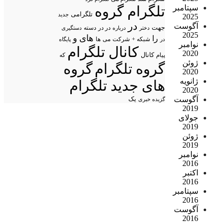
سپتامبر
تلگرام گروه
تلگرامی
جدید
2025
در
آگوست
جهت
در در
درباره
دسته
دستگیری
دختر
2025
های
و
را
شبکه +
شرکت
می
در
ها
پایگاه
نوامبر
کانال تلگرام
2020
پیام
کانال
که
ژوئن
گروه تلگرام
گروه
2020
ژانویه
های جدید تلگرام
2020
آگوست
یک
گزیده خبری
2019
جولای
2019
ژوئن
2019
نوامبر
2016
اکتبر
2016
سپتامبر
2016
آگوست
2016