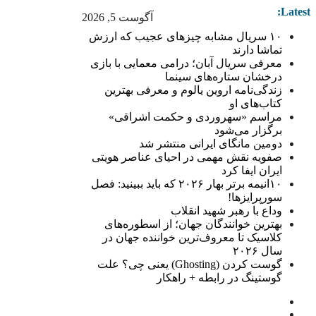
Latest:
آگوست 5, 2026
۱۰ سریال مشابه چیزهای عجیب که ارزش
تماشا دارند
معرفی سریال آبان؛ درامی معمایی با بازی
درخشان ستاره‌های سینما
زندگی‌نامه اروین یالوم و معرفی بهترین
کتاب‌های او
مراسم «سهروردی و حکمت اشراقی»
برگزار می‌شود
دومین مانگای ایرانی منتشر شد
صفویه نقش مهمی در احیای عناصر هویتی
ایران ایفا کرد
۱۰انیمه برتر بهار ۲۰۲۶ که باید ببینید: فصل
سورپرایزها!
وداع با رهبر شهید انقلاب
بهترین خوانندگان جهان؛ از اسطوره‌های
کلاسیک تا معروف‌ترین خواننده جهان در
سال ۲۰۲۶
گوست کردن (Ghosting) یعنی چی؟ علت
گوستینگ در رابطه + راهکار