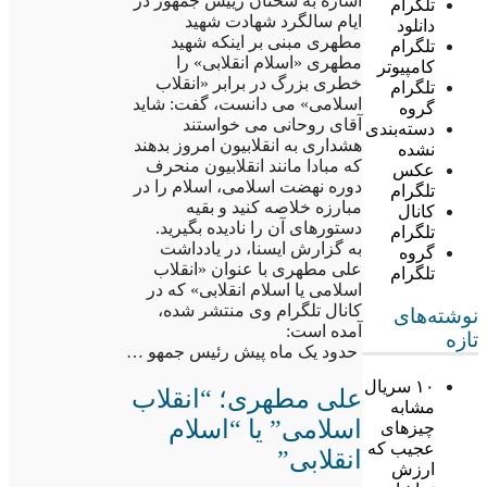
اشاره به سخنان رییس جمهور در
تلگرام
ایام سالگرد شهادت شهید
دانلود
مطهری مبنی بر اینکه شهید
تلگرام
مطهری «اسلام انقلابی» را
کامپیوتر
خطری بزرگ در برابر «انقلاب
تلگرام
اسلامی» می دانست، گفت: شاید
گروه
آقای روحانی می خواستند
دسته‌بندی
هشداری به انقلابیون امروز بدهند
نشده
که مبادا مانند انقلابیون منحرف
عکس
دوره نهضت اسلامی، اسلام را در
تلگرام
مبارزه خلاصه کنید و بقیه
کانال
دستورهای آن را نادیده بگیرید.
تلگرام
به گزارش ایسنا، در یادداشت
گروه
علی مطهری با عنوان «انقلاب
تلگرام
اسلامی یا اسلام انقلابی» که در
کانال تلگرام وی منتشر شده،
نوشته‌های
آمده است:
تازه
حدود یک ماه پیش رئیس جمهو …
۱۰ سریال
علی مطهرى؛ “انقلاب
مشابه
اسلامی” یا “اسلام
چیزهای
عجیب که
انقلابی”
ارزش