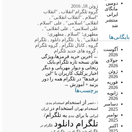
دومین
ژوئن 18, 2016
مانگای
گروه تلگرام
"انقلاب
,
"انقلاب
ایرانی
"اسلام
,
"انقلاب انقلابی"
,
منتشر
انقلابی" اسلامی"
,
علی "اسلام
,
شد
علی اسلامی"
,
علی انقلابی"
,
مطهرى؛ "اسلام
,
مطهرى؛
بایگانی‌ها
انقلابی"
,
یا
,
تلگرام دانلود
,
تلگرام
گروه
,
کانال تلگرام
,
گروه تلگرام
آگوست
,
گروه های جدید تلگرام
2026
←
آخرین خرید قرمزها،ویژگی
جولای
های نسخه تازه تلگرام،بابک
2026
زنجانی و دیوار مهربانی و دیگر
ژوئن
اخبار پرکلیک کاربران
با “این
2026
ترفندها” در تلگرام همه را دور
فوریه
بزنید + آموزش
→
2026
برچسب‌ها
ژانویه
2026
از
استخدام
/
«عصر
استخدام بندی:
دسامبر
استخدام در
استخدام تهران
2025
ایران
تلگرام/
به
نوامبر
با
برای
ایرانی
بندی
2025
تلگرام دانلود
اکتبر
تلگرام در
2025
تلگرام شد
تلگرام می
تلگرام کرد