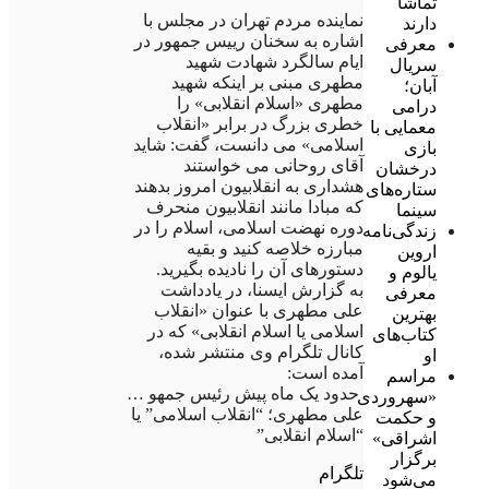
تماشا
نماینده مردم تهران در مجلس با
دارند
اشاره به سخنان رییس جمهور در
معرفی
ایام سالگرد شهادت شهید
سریال
مطهری مبنی بر اینکه شهید
آبان؛
مطهری «اسلام انقلابی» را
درامی
خطری بزرگ در برابر «انقلاب
معمایی با
اسلامی» می دانست، گفت: شاید
بازی
آقای روحانی می خواستند
درخشان
هشداری به انقلابیون امروز بدهند
ستاره‌های
که مبادا مانند انقلابیون منحرف
سینما
دوره نهضت اسلامی، اسلام را در
زندگی‌نامه
مبارزه خلاصه کنید و بقیه
اروین
دستورهای آن را نادیده بگیرید.
یالوم و
به گزارش ایسنا، در یادداشت
معرفی
علی مطهری با عنوان «انقلاب
بهترین
اسلامی یا اسلام انقلابی» که در
کتاب‌های
کانال تلگرام وی منتشر شده،
او
آمده است:
مراسم
حدود یک ماه پیش رئیس جمهو …
«سهروردی
علی مطهرى؛ “انقلاب اسلامی” یا
و حکمت
“اسلام انقلابی”
اشراقی»
برگزار
تلگرام
می‌شود