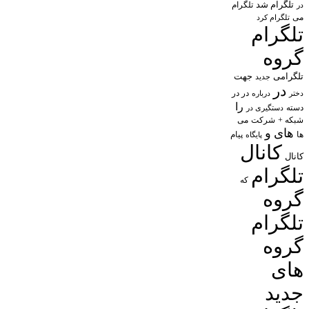
تلگرام شد
تلگرام
در
می
تلگرام کرد
تلگرام
گروه
تلگرامی
جهت
جدید
در
در در
درباره
دختر
را
دسته
دستگیری در
شبکه +
شرکت
می
های
و
پیام
ها
پایگاه
کانال
کانال
تلگرام
که
گروه
تلگرام
گروه
های
جدید