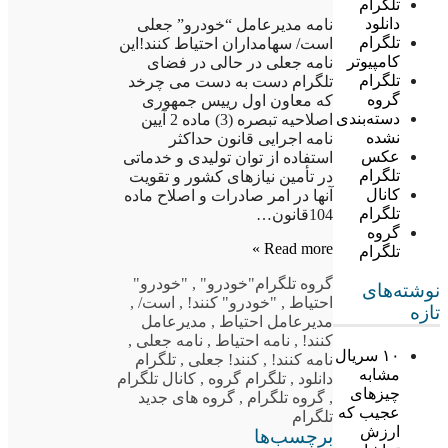
تلگرام
دانلود
نامه مدیرعامل “خودرو” جعلی
تلگرام
است/ سهامداران احتیاط کنند!این
کامپیوتر
نامه جعلی در حالی در فضای
تلگرام
تلگرام دست به دست می چرخد
گروه
که معاون اول رییس جمهوری
دسته‌بندی
اصلاحیه تبصره (3) ماده 2 آیین
نشده
نامه اجرایی قانون حداکثر
عکس
استفاده از توان تولیدی و خدماتی
تلگرام
در تأمین نیازهای کشور و تقویت
کانال
آنها در امر صادرات و اصلاح ماده
تلگرام
104قانون…
گروه
Read more »
تلگرام
گروه تلگرام
"خودرو"
,
"خودرو"
نوشته‌های
احتیاط
,
"خودرو" کنند!
,
است/
,
تازه
مدیرعامل احتیاط
,
مدیرعامل
کنند!
,
نامه احتیاط
,
نامه جعلی
,
۱۰ سریال
نامه کنند!
,
کنند! جعلی
,
تلگرام
مشابه
دانلود
,
تلگرام گروه
,
کانال تلگرام
چیزهای
,
گروه تلگرام
,
گروه های جدید
عجیب که
تلگرام
ارزش
برچسب‌ها