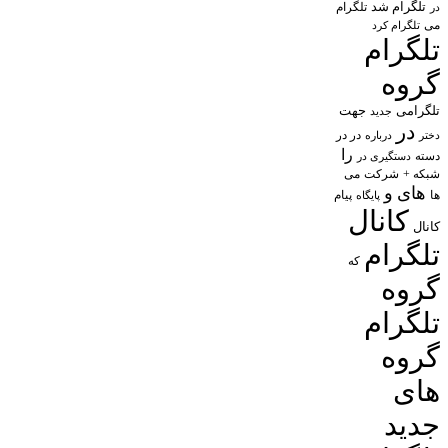
تلگرام شد
تلگرام
در
می
تلگرام کرد
تلگرام
گروه
تلگرامی
جهت
جدید
در
در در
درباره
دختر
را
دسته
دستگیری در
شبکه +
شرکت
می
های
و
پیام
ها
پایگاه
کانال
کانال
تلگرام
که
گروه
تلگرام
گروه
های
جدید