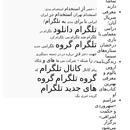
تماشا
دارند
از
استخدام
/
«عصر
استخدام بندی:
معرفی
استخدام در
استخدام تهران
ایران
سریال
تلگرام/
به
با
برای
ایرانی
بندی
آبان؛
تلگرام دانلود
درامی
تلگرام در
معمایی با
تلگرام شد
تلگرام می
تلگرام کرد
بازی
تلگرام گروه
درخشان
تلگرامی
جدید
ستاره‌های
در
جهت
در در
درباره
دسته
دستگیری
دختر
سینما
های
و
را
شبکه +
شرکت
می
زندگی‌نامه
در
ها
پایگاه
کانال تلگرام
اروین
پیام
کانال
که
یالوم و
گروه تلگرام
گروه
معرفی
بهترین
های جدید تلگرام
کتاب‌های
او
یک
گزیده خبری
مراسم
«سهروردی
و حکمت
اشراقی»
برگزار
می‌شود