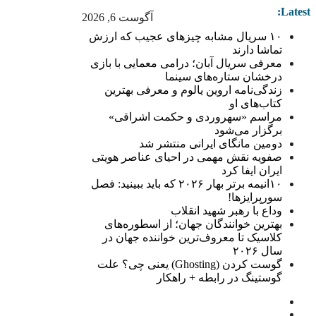
Latest:
آگوست 6, 2026
۱۰ سریال مشابه چیزهای عجیب که ارزش
تماشا دارند
معرفی سریال آبان؛ درامی معمایی با بازی
درخشان ستاره‌های سینما
زندگی‌نامه اروین یالوم و معرفی بهترین
کتاب‌های او
مراسم «سهروردی و حکمت اشراقی»
برگزار می‌شود
دومین مانگای ایرانی منتشر شد
صفویه نقش مهمی در احیای عناصر هویتی
ایران ایفا کرد
۱۰انیمه برتر بهار ۲۰۲۶ که باید ببینید: فصل
سورپرایزها!
وداع با رهبر شهید انقلاب
بهترین خوانندگان جهان؛ از اسطوره‌های
کلاسیک تا معروف‌ترین خواننده جهان در
سال ۲۰۲۶
گوست کردن (Ghosting) یعنی چی؟ علت
گوستینگ در رابطه + راهکار