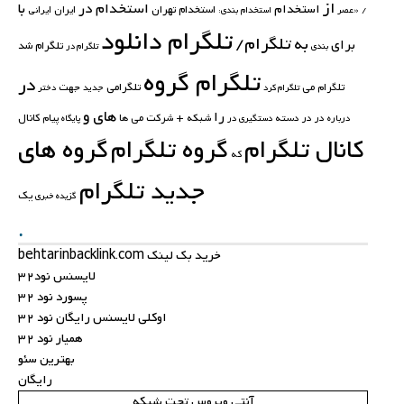
از
استخدام در
با
استخدام
استخدام تهران
ایران
ایرانی
/
«عصر
استخدام بندی:
تلگرام دانلود
تلگرام/
به
برای
تلگرام شد
بندی
تلگرام در
تلگرام گروه
در
تلگرامی
جهت
تلگرام می
تلگرام کرد
جدید
دختر
های
و
را
کانال
در در
دسته
شبکه +
شرکت
می
ها
پیام
درباره
دستگیری در
پایگاه
کانال تلگرام
گروه تلگرام
گروه های
که
جدید تلگرام
یک
گزیده خبری
.
خرید بک لینک behtarinbacklink.com
لایسنس نود32
پسورد نود 32
اوکلی لایسنس رایگان نود 32
همیار نود 32
بهترین سئو
رایگان
آنتی ویروس تحت شبکه