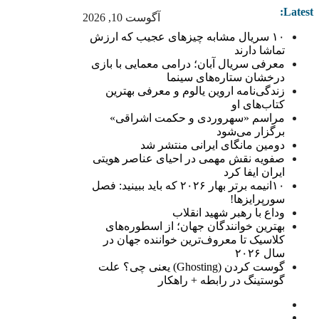
Latest:
آگوست 10, 2026
۱۰ سریال مشابه چیزهای عجیب که ارزش
تماشا دارند
معرفی سریال آبان؛ درامی معمایی با بازی
درخشان ستاره‌های سینما
زندگی‌نامه اروین یالوم و معرفی بهترین
کتاب‌های او
مراسم «سهروردی و حکمت اشراقی»
برگزار می‌شود
دومین مانگای ایرانی منتشر شد
صفویه نقش مهمی در احیای عناصر هویتی
ایران ایفا کرد
۱۰انیمه برتر بهار ۲۰۲۶ که باید ببینید: فصل
سورپرایزها!
وداع با رهبر شهید انقلاب
بهترین خوانندگان جهان؛ از اسطوره‌های
کلاسیک تا معروف‌ترین خواننده جهان در
سال ۲۰۲۶
گوست کردن (Ghosting) یعنی چی؟ علت
گوستینگ در رابطه + راهکار