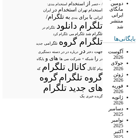
از
دومین
استخدام
/
«عصر
استخدام بندی:
مانگای
استخدام در
استخدام تهران
ایران
ایرانی
تلگرام/
به
با
برای
ایرانی
بندی
منتشر
تلگرام دانلود
شد
تلگرام در
تلگرام شد
تلگرام می
تلگرام کرد
بایگانی‌ها
تلگرام گروه
تلگرامی
جدید
در
آگوست
جهت
در در
درباره
دسته
دستگیری
دختر
2026
های
و
را
شبکه +
شرکت
می
در
ها
پایگاه
جولای
کانال تلگرام
2026
پیام
کانال
که
ژوئن
گروه تلگرام
گروه
2026
های جدید تلگرام
فوریه
2026
یک
گزیده خبری
ژانویه
2026
دسامبر
2025
نوامبر
2025
اکتبر
2025