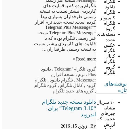
Messenger نسخه غیر رسمی
تلگرام
تلگرام بوده که با قابلیت های
دانلود
کاربردی بیشتر نسبت به نسخه
تلگرام
رسمی طرفداران بسیاری پیدا
کامپیوتر
کرده است. نسخه جدید نرم افزار
تلگرام
“Telegram Plus Messenger”
گروه
Telegram Plus Messenger نسخه
دسته‌بندی
غیر رسمی تلگرام بوده که با
نشده
قابلیت های کاربردی بیشتر نسبت
عکس
به نسخه رسمی طرفداران…
تلگرام
کانال
Read more »
تلگرام
گروه
گروه تلگرام
"Telegram
,
دانلود
تلگرام
Plus
,
نرم
,
نسخه افزار
,
Messenger
,
تلگرام دانلود
,
تلگرام
نوشته‌های
گروه
,
کانال تلگرام
,
گروه تلگرام
تازه
,
گروه های جدید تلگرام
دانلود نسخه جدید تلگرام
۱۰ سریال
“Telegram 3.10” برای
مشابه
چیزهای
اندروید
عجیب که
ارزش
By |
ژوئن 15, 2016