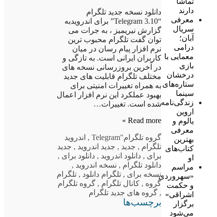
تماشا
دارند
دانلود نسخه جدید تلگرام
معرفی
“Telegram 3.10” برای اندرویدبه
سریال
گزارش نیریمیز ، به جرات می
آبان؛
توان گفت تلگرام محبوب ترین
درامی
نرم افزار پیام رسان در میان
معمایی با
کاربران ایرانی است. به تازگی و
بازی
در آخرین بروزرسانی نسخه های
درخشان
مختلف تلگرام قابلیت های جدید
ستاره‌های
به همراه تغییرات امنیتی برای
سینما
بهبود عملکرد این نرم افزار اعمال
زندگی‌نامه
شده است. تغییرات…
اروین
Read more »
یالوم و
معرفی
گروه تلگرام
"Telegram
,
اندروید
بهترین
تلگرام
,
جدید
,
جدید اندروید
,
جدید
کتاب‌های
برای
,
دانلود اندروید
,
دانلود برای
,
او
دانلود تلگرام
,
نسخه اندروید
,
مراسم
نسخه برای
,
تلگرام دانلود
,
تلگرام
«سهروردی
گروه
,
کانال تلگرام
,
گروه تلگرام
و حکمت
,
گروه های جدید تلگرام
اشراقی»
برچسب‌ها
برگزار
می‌شود