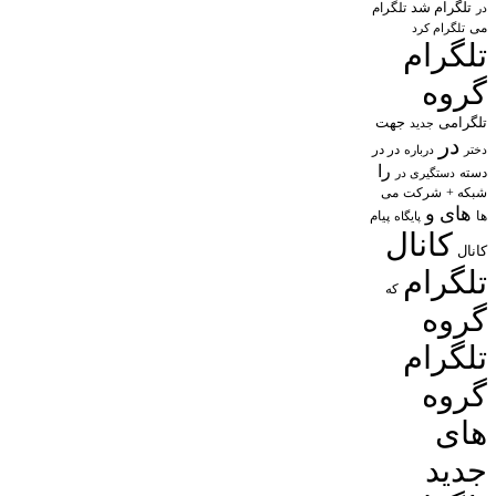
تلگرام شد
تلگرام
در
می
تلگرام کرد
تلگرام
گروه
تلگرامی
جهت
جدید
در
در در
درباره
دختر
را
دسته
دستگیری در
شبکه +
شرکت
می
های
و
پیام
ها
پایگاه
کانال
کانال
تلگرام
که
گروه
تلگرام
گروه
های
جدید