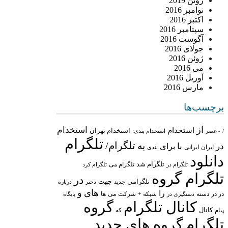
ژوئن 2019
نوامبر 2016
اکتبر 2016
سپتامبر 2016
آگوست 2016
جولای 2016
ژوئن 2016
می 2016
آوریل 2016
مارس 2016
برچسب‌ها
از
استخدام
استخدام
استخدام تهران
/
«عصر
استخدام بندی:
تلگرام
تلگرام/
به
در
با
برای
ایران
ایرانی
بندی
دانلود
تلگرام شد
تلگرام می
تلگرام در
تلگرام کرد
تلگرام گروه
در
تلگرامی
جهت
جدید
درباره
دختر
های
و
را
در در
شبکه +
شرکت
می
دسته
دستگیری در
ها
پایگاه
کانال تلگرام
گروه
پیام
کانال
که
تلگرام
گروه های جدید