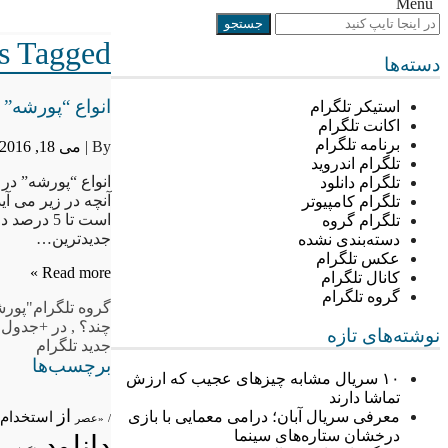
Menu
Posts Tagged ““پور
دسته‌ها
انواع “پورشه” 
استیکر تلگرام
اکانت تلگرام
برنامه تلگرام
By |
می 18, 2016
تلگرام اندروید
انواع “پورشه” در 
تلگرام دانلود
آنچه در زیر می آ
تلگرام کامپیوتر
است تا 5 
تلگرام گروه
جدیدترین…
دسته‌بندی نشده
عکس تلگرام
Read more »
کانال تلگرام
گروه تلگرام
گروه تلگرام
"پورش
چند؟
,
در +جدول
,
نوشته‌های تازه
جدید تلگرام
برچسب‌ها
۱۰ سریال مشابه چیزهای عجیب که ارزش
تماشا دارند
از
معرفی سریال آبان؛ درامی معمایی با بازی
استخدام
/
«عصر
درخشان ستاره‌های سینما
دانلود