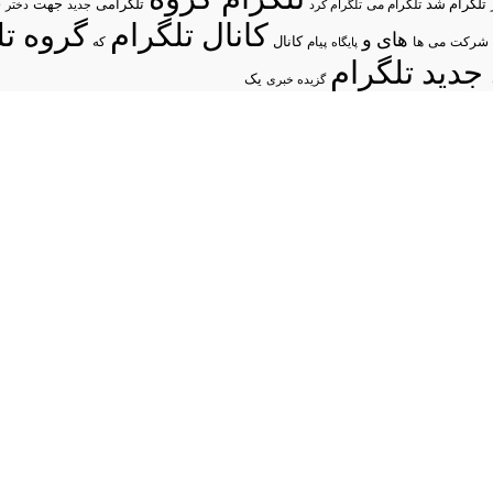
د
تلگرام شد
تلگرامی
تلگرام می
جهت
تلگرام کرد
جدید
دختر
کانال تلگرام
گروه تل
های
و
شرکت
می
پیام
کانال
ها
پایگاه
که
جدید تلگرام
یک
گزیده خبری