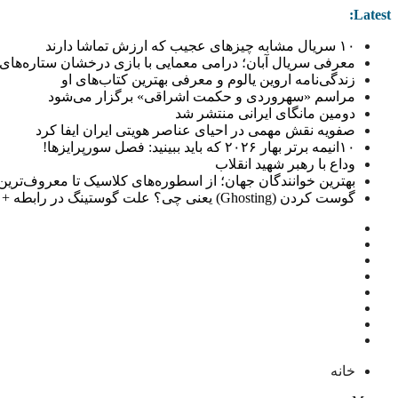
Latest:
۱۰ سریال مشابه چیزهای عجیب که ارزش تماشا دارند
معرفی سریال آبان؛ درامی معمایی با بازی درخشان ستاره‌های 
زندگی‌نامه اروین یالوم و معرفی بهترین کتاب‌های او
مراسم «سهروردی و حکمت اشراقی» برگزار می‌شود
دومین مانگای ایرانی منتشر شد
صفویه نقش مهمی در احیای عناصر هویتی ایران ایفا کرد
۱۰انیمه برتر بهار ۲۰۲۶ که باید ببینید: فصل سورپرایزها!
وداع با رهبر شهید انقلاب
بهترین خوانندگان جهان؛ از اسطوره‌های کلاسیک تا معروف‌ترین خو
گوست کردن (Ghosting) یعنی چی؟ علت گوستینگ در رابطه + راهکار
خانه