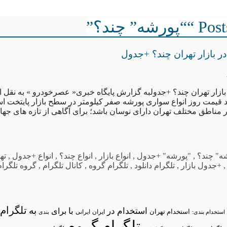
شه” چند؟”
در بازار تهران چند؟ +جدول
بازار تهران چند؟ +جدولبه گزارش پایگاه خبری« عصرخودرو » به نقل از 
ید قیمت روز انواع سواری پورشه صفر کیلومتر در سطح بازار پایتخت 
درصد در مناطق مختلف تهران دارای نوسان باشد؛ برای آگاهی از تازه های جه
ه" چند؟
,
"پورشه" +جدول
,
انواع بازار
,
انواع چند؟
,
انواع +جدول
,
ته
+جدول بازار
,
تلگرام دانلود
,
تلگرام گروه
,
کانال تلگرام
,
گروه تلگرام
تلگرام/
به
استخدام در
با
برای
استخدام تهران
ایران
استخدام بندی:
ایرانی
بندی
تلگرام گروه