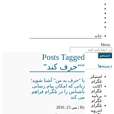
خانه
Menu
Posts Tagged
““حرف کند”
دسته‌ها
استیکر
با “حرف به من” آشنا شوید؛
تلگرام
رباتی که امکان پیام رسانی
اکانت
ناشناس را در تلگرام فراهم
تلگرام
برنامه
می کند
تلگرام
تلگرام
By |
می 15, 2016
اندروید