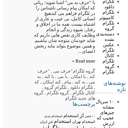
تلگرام
با “حرف به من” آشنا شوید؛ رباتی
دانلود
که امکان پیام رسانی ناشناس را
تلگرام
در تلگرام فراهم می کندهیچ
کامپیوتر
انسانی کامل، بی عیب و عاری از
تلگرام
اشتباه نیست. همه ما در اخلاق و
گروه
رفتار، شیوه زندگی و انجام
دسته‌بندی
وظایف کاری نقص هایی داریم که
نشده
شاید خودمان متوجه شان نباشیم
عکس
و همین موضوع بتواند مایه رنجش
تلگرام
اعضای…
کانال
Read more »
تلگرام
گروه
گروه تلگرام
"حرف می
,
"حرف
تلگرام
کند
,
با امکان
,
با می
,
با کند
,
به
می
,
به کند
,
پیام
,
کند امکان
,
که
نوشته‌های
,
تلگرام دانلود
,
تلگرام گروه
,
تازه
کانال تلگرام
,
گروه تلگرام
,
گروه
های جدید تلگرام
۱۰ سریال
برچسب‌ها
مشابه
چیزهای
از
استخدام
/
«عصر
استخدام بندی:
عجیب که
استخدام در
استخدام تهران
ایران
ارزش
تلگرام/
به