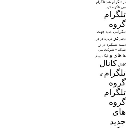
تلگرام شد
تلگرام
در
می
تلگرام کرد
تلگرام
گروه
تلگرامی
جهت
جدید
در
در در
درباره
دختر
را
دسته
دستگیری در
شبکه +
شرکت
می
های
و
پیام
ها
پایگاه
کانال
کانال
تلگرام
که
گروه
تلگرام
گروه
های
جدید