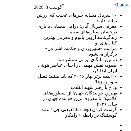
Latest:
آگوست 8, 2026
۱۰ سریال مشابه چیزهای عجیب که ارزش
تماشا دارند
معرفی سریال آبان؛ درامی معمایی با بازی
درخشان ستاره‌های سینما
زندگی‌نامه اروین یالوم و معرفی بهترین
کتاب‌های او
مراسم «سهروردی و حکمت اشراقی»
برگزار می‌شود
دومین مانگای ایرانی منتشر شد
صفویه نقش مهمی در احیای عناصر هویتی
ایران ایفا کرد
۱۰انیمه برتر بهار ۲۰۲۶ که باید ببینید: فصل
سورپرایزها!
وداع با رهبر شهید انقلاب
بهترین خوانندگان جهان؛ از اسطوره‌های
کلاسیک تا معروف‌ترین خواننده جهان در
سال ۲۰۲۶
گوست کردن (Ghosting) یعنی چی؟ علت
گوستینگ در رابطه + راهکار