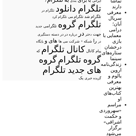
با
برای
تماشا
ایرانی
بندی
تلگرام دانلود
دارند
تلگرام در
معرفی
تلگرام شد
تلگرام می
تلگرام کرد
سریال
تلگرام گروه
آبان؛
تلگرامی
جدید
درامی
در
جهت
در در
درباره
دسته
دستگیری
معمایی با
دختر
های
و
را
بازی
شبکه +
شرکت
می
در
ها
پایگاه
درخشان
کانال تلگرام
پیام
کانال
که
ستاره‌های
گروه تلگرام
گروه
سینما
زندگی‌نامه
های جدید تلگرام
اروین
یالوم و
یک
گزیده خبری
معرفی
بهترین
کتاب‌های
او
مراسم
«سهروردی
و حکمت
اشراقی»
برگزار
می‌شود