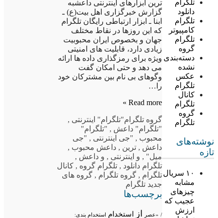
تلگرام
ترین ابزارهای اینترنتی داعشبه
دانلود
گزارش خبرگزاری اهل بیت(ع) ـ
تلگرام
ابنا ـ ابزار ارتباطی رایگان تلگرام
کامپیوتر
که این روزها در نقاط مختلف
تلگرام
جهان و بخصوص ایران محبوبیت
گروه
زیادی دارد، قابلیت های امنیتی
دسته‌بندی
ویژه برای رمزگذاری داده ها ارائه
نشده
می دهد و حتی امکان گفت
عکس
وگوهای بی نام بین مشترکان خود
تلگرام
را…
کانال
Read more »
تلگرام
گروه
گروه تلگرام
"تلگرام" اینترنتی
,
تلگرام
"تلگرام" داعش
,
"تلگرام"
محبوب
,
"جی اینترنتی
,
"جی
نوشته‌های
داعش
,
ترین
,
داعش محبوب
,
تازه
میل"
,
و اینترنتی
,
و داعش
,
تلگرام دانلود
,
تلگرام گروه
,
کانال
۱۰ سریال
تلگرام
,
گروه تلگرام
,
گروه های
مشابه
جدید تلگرام
چیزهای
برچسب‌ها
عجیب که
ارزش
از
استخدام
/
«عصر
استخدام بندی: