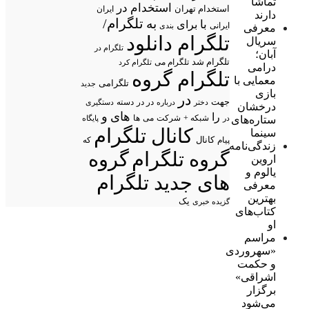
تماشا
استخدام در
استخدام تهران
ایران
دارند
تلگرام/
به
با
برای
ایرانی
بندی
معرفی
تلگرام دانلود
سریال
تلگرام در
آبان؛
تلگرام شد
تلگرام می
تلگرام کرد
درامی
تلگرام گروه
معمایی با
تلگرامی
جدید
بازی
در
جهت
در در
درباره
دسته
دستگیری
دختر
درخشان
های
و
را
شبکه +
شرکت
می
ستاره‌های
در
ها
پایگاه
کانال تلگرام
سینما
پیام
کانال
که
زندگی‌نامه
گروه تلگرام
گروه
اروین
یالوم و
های جدید تلگرام
معرفی
بهترین
یک
گزیده خبری
کتاب‌های
او
مراسم
«سهروردی
و حکمت
اشراقی»
برگزار
می‌شود