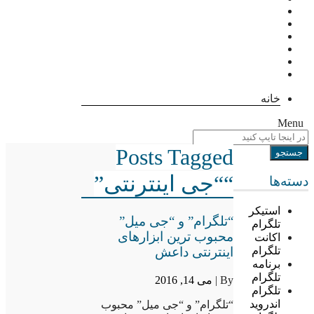
خانه
Menu
Posts Tagged
““جی اینترنتی”
دسته‌ها
استیکر
“تلگرام” و “جی میل”
تلگرام
محبوب ترین ابزارهای
اکانت
اینترنتی داعش
تلگرام
برنامه
تلگرام
By |
می 14, 2016
تلگرام
اندروید
“تلگرام” و “جی میل” محبوب