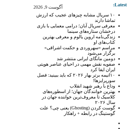
Latest:
آگوست 9, 2026
۱۰ سریال مشابه چیزهای عجیب که ارزش
تماشا دارند
معرفی سریال آبان؛ درامی معمایی با بازی
درخشان ستاره‌های سینما
زندگی‌نامه اروین یالوم و معرفی بهترین
کتاب‌های او
مراسم «سهروردی و حکمت اشراقی»
برگزار می‌شود
دومین مانگای ایرانی منتشر شد
صفویه نقش مهمی در احیای عناصر هویتی
ایران ایفا کرد
۱۰انیمه برتر بهار ۲۰۲۶ که باید ببینید: فصل
سورپرایزها!
وداع با رهبر شهید انقلاب
بهترین خوانندگان جهان؛ از اسطوره‌های
کلاسیک تا معروف‌ترین خواننده جهان در
سال ۲۰۲۶
گوست کردن (Ghosting) یعنی چی؟ علت
گوستینگ در رابطه + راهکار