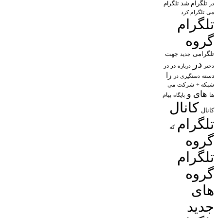
تلگرام شد
تلگرام
در
می
تلگرام کرد
تلگرام
گروه
تلگرامی
جهت
جدید
در
در در
درباره
دختر
را
دسته
دستگیری در
شبکه +
شرکت
می
های
و
پیام
ها
پایگاه
کانال
کانال
تلگرام
که
گروه
تلگرام
گروه
های
جدید