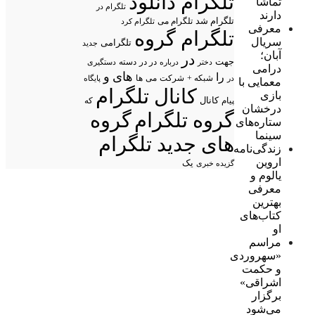
تلگرام دانلود
تماشا
تلگرام در
دارند
تلگرام شد
تلگرام می
تلگرام کرد
معرفی
تلگرام گروه
سریال
تلگرامی
جدید
آبان؛
در
جهت
در در
درباره
دسته
دستگیری
دختر
درامی
های
و
را
شبکه +
شرکت
می
در
ها
پایگاه
معمایی با
کانال تلگرام
بازی
پیام
کانال
که
درخشان
گروه تلگرام
گروه
ستاره‌های
سینما
های جدید تلگرام
زندگی‌نامه
اروین
یک
گزیده خبری
یالوم و
معرفی
بهترین
کتاب‌های
او
مراسم
«سهروردی
و حکمت
اشراقی»
برگزار
می‌شود