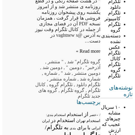
” در هشت صفحه رنگی و در قطع
تلگرام
روزنامه ی منتشر شد و از امروز
دانلود
یکشنبه روی پیشخوان روزنامه
تلگرام
فروشی ها قرار گرفت ، همزمان
کامپیوتر
نسخه PDF آن در فضای مجازی
تلگرام
از جمله در کانال تلگرام وقت نیوز
گروه
به آذرس @vaghtnew s در
دسته‌بندی
دست…
نشده
عکس
Read more »
تلگرام
کانال
گروه تلگرام
" شد
,
" منتشر
,
تلگرام
آذرخبر"
,
دومین "
,
دومین شد
,
گروه
دومین منتشر
,
شد "
,
شماره
,
تلگرام
شماره شد
,
شماره منتشر
,
تلگرام دانلود
,
تلگرام گروه
,
کانال
نوشته‌های
تلگرام
,
گروه تلگرام
,
گروه های
تازه
جدید تلگرام
برچسب‌ها
۱۰ سریال
مشابه
از
استخدام
/
«عصر
استخدام بندی:
چیزهای
استخدام در
استخدام تهران
ایران
عجیب که
تلگرام/
به
با
برای
ایرانی
بندی
ارزش