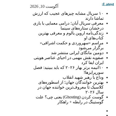
Latest:
آگوست 10, 2026
۱۰ سریال مشابه چیزهای عجیب که ارزش
تماشا دارند
معرفی سریال آبان؛ درامی معمایی با بازی
درخشان ستاره‌های سینما
زندگی‌نامه اروین یالوم و معرفی بهترین
کتاب‌های او
مراسم «سهروردی و حکمت اشراقی»
برگزار می‌شود
دومین مانگای ایرانی منتشر شد
صفویه نقش مهمی در احیای عناصر هویتی
ایران ایفا کرد
۱۰انیمه برتر بهار ۲۰۲۶ که باید ببینید: فصل
سورپرایزها!
وداع با رهبر شهید انقلاب
بهترین خوانندگان جهان؛ از اسطوره‌های
کلاسیک تا معروف‌ترین خواننده جهان در
سال ۲۰۲۶
گوست کردن (Ghosting) یعنی چی؟ علت
گوستینگ در رابطه + راهکار