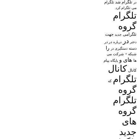
تلگرام شد
تلگرام
در
می
تلگرام کرد
تلگرام
گروه
تلگرامی
جهت
جدید
در
در در
درباره
دختر
را
دسته
دستگیری در
شبکه +
شرکت
می
های
و
پیام
ها
پایگاه
کانال
کانال
تلگرام
که
گروه
تلگرام
گروه
های
جدید