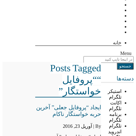
خانه
Menu
Posts Tagged
““پروفایل
دسته‌ها
خواستگار”
استیکر
تلگرام
اکانت
ایجاد “پروفایل جعلی” آخرین
تلگرام
حربه خواستگار ناکام
برنامه
تلگرام
تلگرام
By |
آوریل 23, 2016
اندروید