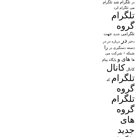
تلگرام شد
تلگرام
در
می
تلگرام کرد
تلگرام
گروه
تلگرامی
جهت
جدید
در
در در
درباره
دختر
را
دسته
دستگیری در
شبکه +
شرکت
می
های
و
پیام
ها
پایگاه
کانال
کانال
تلگرام
که
گروه
تلگرام
گروه
های
جدید