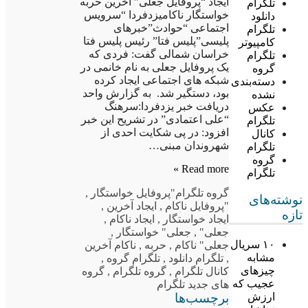
ایجاد “پروفایل جعلی” آخرین حربه
تلگرام
خواستگار ناکامیزدفردا “سرویس
دانلود
اجتماعی “حوادث”خبرهای
تلگرام
پلیسی”پلیس فتا” رئیس پلیس فتا
کامپیوتر
خراسان شمالی گفت: فردی که
تلگرام
یک پروفایل جعلی به نام خانمی در
گروه
شبکه های اجتماعی ایجاد کرده
دسته‌بندی
بود، دستگیر شد. به گزارش واحد
نشده
دریافت خبر یزدفردا:سرهنگ
عکس
“علی اعتمادی” در تشریح این خبر
تلگرام
افزود: در پی شکایت احدی از
کانال
شهروندان مبنی…
تلگرام
گروه
Read more »
تلگرام
گروه تلگرام
"پروفایل خواستگار
,
نوشته‌های
"پروفایل ناکام
,
ایجاد آخرین
,
تازه
ایجاد خواستگار
,
ایجاد ناکام
,
جعلی"
,
جعلی" خواستگار
,
۱۰ سریال
جعلی" ناکام
,
حربه
,
ناکام آخرین
مشابه
,
تلگرام دانلود
,
تلگرام گروه
,
چیزهای
کانال تلگرام
,
گروه تلگرام
,
گروه
عجیب که
های جدید تلگرام
برچسب‌ها
ارزش