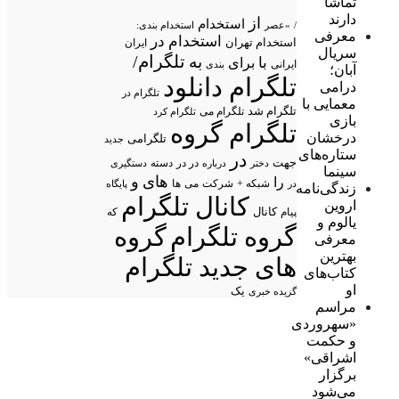
تماشا
دارند
از
استخدام
/
«عصر
استخدام بندی:
معرفی
استخدام در
استخدام تهران
ایران
سریال
تلگرام/
به
با
برای
ایرانی
بندی
آبان؛
تلگرام دانلود
درامی
تلگرام در
معمایی با
تلگرام شد
تلگرام می
تلگرام کرد
بازی
تلگرام گروه
درخشان
تلگرامی
جدید
ستاره‌های
در
جهت
در در
درباره
دسته
دستگیری
دختر
سینما
های
و
را
شبکه +
شرکت
می
در
ها
پایگاه
زندگی‌نامه
کانال تلگرام
اروین
پیام
کانال
که
یالوم و
گروه تلگرام
گروه
معرفی
بهترین
های جدید تلگرام
کتاب‌های
او
یک
گزیده خبری
مراسم
«سهروردی
و حکمت
اشراقی»
برگزار
می‌شود