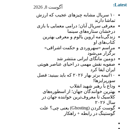
Latest:
آگوست 8, 2026
۱۰ سریال مشابه چیزهای عجیب که ارزش
تماشا دارند
معرفی سریال آبان؛ درامی معمایی با بازی
درخشان ستاره‌های سینما
زندگی‌نامه اروین یالوم و معرفی بهترین
کتاب‌های او
مراسم «سهروردی و حکمت اشراقی»
برگزار می‌شود
دومین مانگای ایرانی منتشر شد
صفویه نقش مهمی در احیای عناصر هویتی
ایران ایفا کرد
۱۰انیمه برتر بهار ۲۰۲۶ که باید ببینید: فصل
سورپرایزها!
وداع با رهبر شهید انقلاب
بهترین خوانندگان جهان؛ از اسطوره‌های
کلاسیک تا معروف‌ترین خواننده جهان در
سال ۲۰۲۶
گوست کردن (Ghosting) یعنی چی؟ علت
گوستینگ در رابطه + راهکار