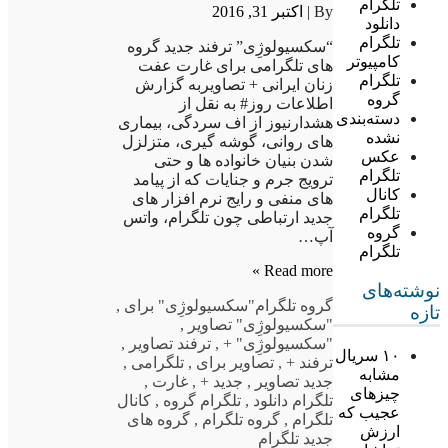
تلگرام
By |
اکتبر 31, 2016
دانلود
تلگرام
“سکسیولوژِی” ترفند جدید گروه
کامپیوتر
های تلگرامی برای غارت عفت
تلگرام
زنان ایرانی + تصاویربه گزارش
گروه
اطلاعات روز# به نقل از
دسته‌بندی
هشدارنیوز از اف سردگی، بیماری
نشده
های روانی، گوشه گیری، متزلزل
عکس
شدن بنیان خانواده ها و حتی
تلگرام
ترویج جرم و جنایات که از پیامد
کانال
های منفی و رایج نرم افزار های
تلگرام
جدید ارتباطی چون تلگرام، واتس
گروه
آپ…
تلگرام
Read more »
نوشته‌های
گروه تلگرام
"سکسیولوژِی" برای
,
تازه
"سکسیولوژِی" تصاویر
,
"سکسیولوژِی" +
,
ترفند تصاویر
,
۱۰ سریال
ترفند +
,
تصاویر برای
,
تلگرامی
,
مشابه
جدید تصاویر
,
جدید +
,
غارت
,
چیزهای
تلگرام دانلود
,
تلگرام گروه
,
کانال
عجیب که
تلگرام
,
گروه تلگرام
,
گروه های
ارزش
جدید تلگرام