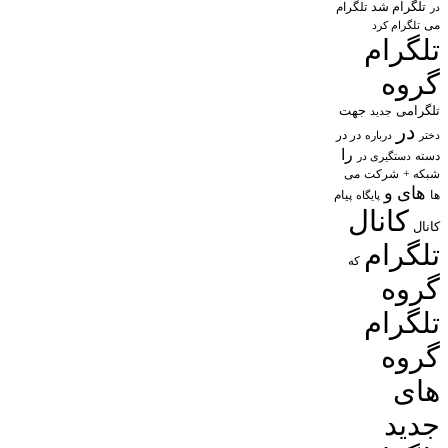
تلگرام شد
تلگرام
در
می
تلگرام کرد
تلگرام
گروه
تلگرامی
جهت
جدید
در
در در
درباره
دختر
را
دسته
دستگیری در
شبکه +
شرکت
می
های
و
پیام
ها
پایگاه
کانال
کانال
تلگرام
که
گروه
تلگرام
گروه
های
جدید