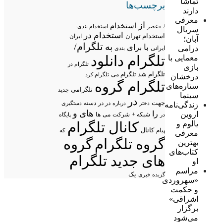
تماشا
برچسب‌ها
دارند
معرفی
از
استخدام
/
«عصر
استخدام بندی:
سریال
استخدام در
استخدام تهران
ایران
آبان؛
تلگرام/
به
با
برای
درامی
ایرانی
بندی
تلگرام دانلود
معمایی با
تلگرام در
بازی
تلگرام شد
تلگرام می
تلگرام کرد
درخشان
تلگرام گروه
ستاره‌های
تلگرامی
جدید
سینما
در
جهت
در در
درباره
دسته
دستگیری
زندگی‌نامه
دختر
های
و
را
اروین
شبکه +
شرکت
می
در
ها
پایگاه
یالوم و
کانال تلگرام
پیام
کانال
که
معرفی
گروه تلگرام
گروه
بهترین
کتاب‌های
های جدید تلگرام
او
مراسم
یک
گزیده خبری
«سهروردی
و حکمت
اشراقی»
برگزار
می‌شود