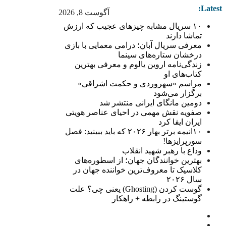
Latest:
آگوست 8, 2026
۱۰ سریال مشابه چیزهای عجیب که ارزش
تماشا دارند
معرفی سریال آبان؛ درامی معمایی با بازی
درخشان ستاره‌های سینما
زندگی‌نامه اروین یالوم و معرفی بهترین
کتاب‌های او
مراسم «سهروردی و حکمت اشراقی»
برگزار می‌شود
دومین مانگای ایرانی منتشر شد
صفویه نقش مهمی در احیای عناصر هویتی
ایران ایفا کرد
۱۰انیمه برتر بهار ۲۰۲۶ که باید ببینید: فصل
سورپرایزها!
وداع با رهبر شهید انقلاب
بهترین خوانندگان جهان؛ از اسطوره‌های
کلاسیک تا معروف‌ترین خواننده جهان در
سال ۲۰۲۶
گوست کردن (Ghosting) یعنی چی؟ علت
گوستینگ در رابطه + راهکار