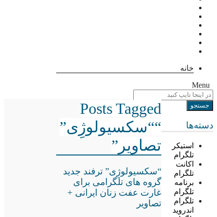
خانه
Menu
Posts Tagged
““سکسیولوژِی”
دسته‌ها
تصاویر”
استیکر
تلگرام
اکانت
“سکسیولوژِی” ترفند جدید
تلگرام
گروه های تلگرامی برای
برنامه
غارت عفت زنان ایرانی +
تلگرام
تلگرام
تصاویر
اندروید