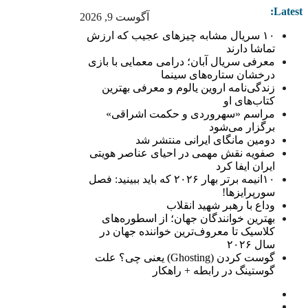
Latest:
آگوست 9, 2026
۱۰ سریال مشابه چیزهای عجیب که ارزش
تماشا دارند
معرفی سریال آبان؛ درامی معمایی با بازی
درخشان ستاره‌های سینما
زندگی‌نامه اروین یالوم و معرفی بهترین
کتاب‌های او
مراسم «سهروردی و حکمت اشراقی»
برگزار می‌شود
دومین مانگای ایرانی منتشر شد
صفویه نقش مهمی در احیای عناصر هویتی
ایران ایفا کرد
۱۰انیمه برتر بهار ۲۰۲۶ که باید ببینید: فصل
سورپرایزها!
وداع با رهبر شهید انقلاب
بهترین خوانندگان جهان؛ از اسطوره‌های
کلاسیک تا معروف‌ترین خواننده جهان در
سال ۲۰۲۶
گوست کردن (Ghosting) یعنی چی؟ علت
گوستینگ در رابطه + راهکار