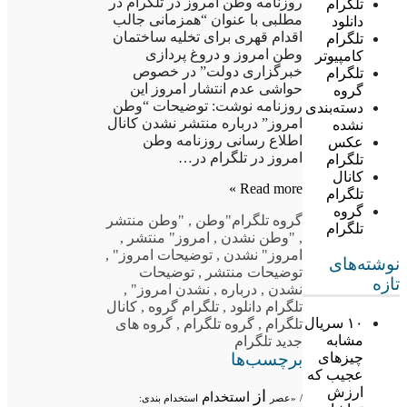
روزنامه وطن امروز در تلگرام در
تلگرام
مطلبی با عنوان “همزمانی جالب
دانلود
اقدام قهری برای تخلیه ساختمان
تلگرام
وطن امروز و دروغ پردازی
کامپیوتر
خبرگزاری دولت” در خصوص
تلگرام
حواشی عدم انتشار امروز این
گروه
روزنامه نوشت: توضیحات “وطن
دسته‌بندی
امروز” درباره منتشر نشدن کانال
نشده
اطلاع رسانی روزنامه وطن
عکس
امروز در تلگرام در…
تلگرام
کانال
Read more »
تلگرام
گروه
گروه تلگرام
"وطن
,
"وطن منتشر
تلگرام
,
"وطن نشدن
,
امروز" منتشر
,
امروز" نشدن
,
توضیحات امروز"
,
نوشته‌های
توضیحات منتشر
,
توضیحات
تازه
نشدن
,
درباره
,
نشدن امروز"
,
تلگرام دانلود
,
تلگرام گروه
,
کانال
۱۰ سریال
تلگرام
,
گروه تلگرام
,
گروه های
مشابه
جدید تلگرام
برچسب‌ها
چیزهای
عجیب که
ارزش
از
استخدام
/
«عصر
استخدام بندی: