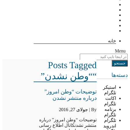
خانه
Menu
Posts Tagged
““وطن نشدن”
دسته‌ها
استیکر
توضیحات “وطن امروز”
تلگرام
درباره منتشر نشدن
اکانت
تلگرام
برنامه
By |
جولای 27, 2016
تلگرام
توضیحات “وطن امروز” درباره
تلگرام
منتشر نشدنکانال اطلاع رسانی
اندروید