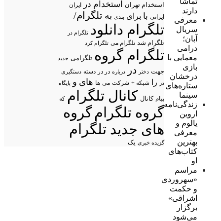
تماشا
استخدام در
استخدام تهران
ایران
دارند
تلگرام/
به
با
برای
ایرانی
بندی
معرفی
تلگرام دانلود
سریال
تلگرام در
آبان؛
تلگرام شد
تلگرام می
تلگرام کرد
درامی
تلگرام گروه
معمایی با
تلگرامی
جدید
بازی
در
جهت
در در
درباره
دسته
دستگیری
دختر
درخشان
های
و
را
شبکه +
شرکت
می
در
ها
پایگاه
ستاره‌های
کانال تلگرام
سینما
پیام
کانال
که
زندگی‌نامه
گروه تلگرام
گروه
اروین
یالوم و
های جدید تلگرام
معرفی
بهترین
یک
گزیده خبری
کتاب‌های
او
مراسم
«سهروردی
و حکمت
اشراقی»
برگزار
می‌شود