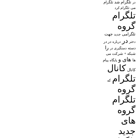
تلگرام شد
تلگرام
در
می
تلگرام کرد
تلگرام
گروه
تلگرامی
جهت
جدید
در
در در
درباره
دختر
را
دسته
دستگیری در
شبکه +
شرکت
می
های
و
پیام
ها
پایگاه
کانال
کانال
تلگرام
که
گروه
تلگرام
گروه
های
جدید