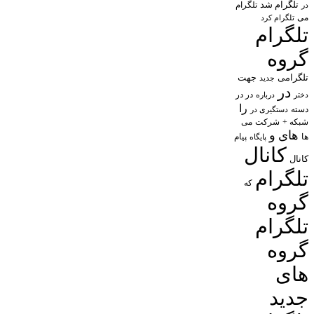
تلگرام شد
تلگرام
در
می
تلگرام کرد
تلگرام
گروه
تلگرامی
جهت
جدید
در
در در
درباره
دختر
را
دسته
دستگیری در
شبکه +
شرکت
می
های
و
پیام
ها
پایگاه
کانال
کانال
تلگرام
که
گروه
تلگرام
گروه
های
جدید