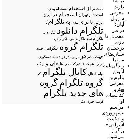
تماشا
دارند
از
استخدام
/
«عصر
استخدام بندی:
معرفی
استخدام در
استخدام تهران
ایران
سریال
تلگرام/
به
با
برای
ایرانی
بندی
آبان؛
تلگرام دانلود
درامی
تلگرام در
معمایی با
تلگرام شد
تلگرام می
تلگرام کرد
بازی
تلگرام گروه
درخشان
تلگرامی
جدید
ستاره‌های
در
جهت
در در
درباره
دسته
دستگیری
دختر
سینما
های
و
را
شبکه +
شرکت
می
در
ها
پایگاه
زندگی‌نامه
کانال تلگرام
اروین
پیام
کانال
که
یالوم و
گروه تلگرام
گروه
معرفی
بهترین
های جدید تلگرام
کتاب‌های
او
یک
گزیده خبری
مراسم
«سهروردی
و حکمت
اشراقی»
برگزار
می‌شود