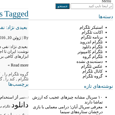
Menu
Posts Tagged 
دسته‌ها
بعیدی نژاد: نف
استیکر تلگرام
اکانت تلگرام
برنامه تلگرام
By |
ژوئن 10, 2016
تلگرام اندروید
بعیدی نژاد: نفی 
تلگرام دانلود
نوشت: ایران تا ا
تلگرام کامپیوتر
ابزارهای کافی بر
تلگرام گروه
دسته‌بندی نشده
Read more »
عکس تلگرام
کانال تلگرام
گروه تلگرام
را
,
ک
گروه تلگرام
تلگرام
,
کند را
,
گر
برچسب‌ها
نوشته‌های تازه
از
۱۰ سریال مشابه چیزهای عجیب که ارزش
استخدام
/
«عصر
تماشا دارند
دانلود
معرفی سریال آبان؛ درامی معمایی با بازی
تلگرام در
درخشان ستاره‌های سینما
را