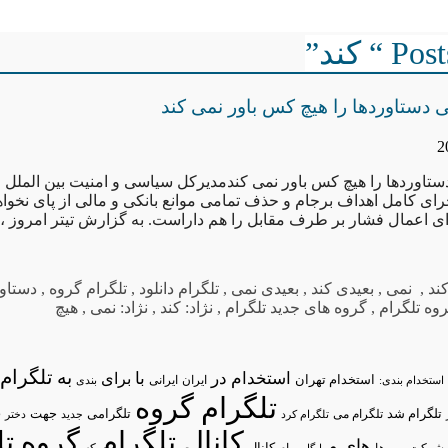
“ کند”
ی دستاوردها را هیچ کس باور نمی کند
دستاوردها را هیچ کس باور نمی کندمدیرکل سیاسی و امنیت بین الملل
جرای کامل اهداف برجام و حذف تمامی موانع بانکی و مالی از پای نخو
ای اعمال فشار بر طرف مقابل را هم داراست. به گزارش تیتر امروز ،
ند
,
نمی
,
بعیدی کند
,
بعیدی نمی
,
تلگرام دانلود
,
تلگرام گروه
,
دستاور
وه تلگرام
,
گروه های جدید تلگرام
,
نژاد: کند
,
نژاد: نمی
,
هیچ
تلگرام/
به
استخدام در
با
برای
استخدام تهران
ایران
استخدام بندی:
ایرانی
بندی
تلگرام گروه
د
تلگرام شد
تلگرامی
تلگرام می
جهت
تلگرام کرد
جدید
دختر
کانال تلگرام
گروه تل
های
و