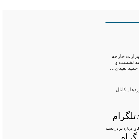
 وزارت خارجه
اهد نشست و
 حمید بعیدی…
دها
,
کانال
تلگرام
ر
در در
درباره
دسته
گرام