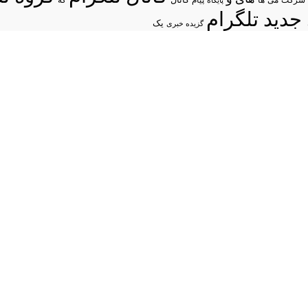
شرکت
می
پیام
کانال
ها
پایگاه
که
جدید تلگرام
یک
گزیده خبری