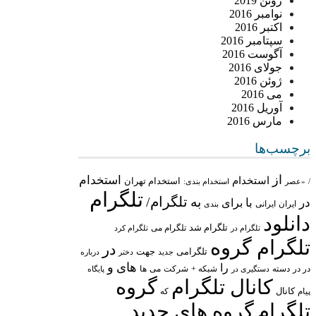
ژوئن 2019
نوامبر 2016
اکتبر 2016
سپتامبر 2016
آگوست 2016
جولای 2016
ژوئن 2016
می 2016
آوریل 2016
مارس 2016
برچسب‌ها
از
استخدام
استخدام
استخدام تهران
/
«عصر
استخدام بندی:
تلگرام
تلگرام/
به
در
با
برای
ایران
ایرانی
بندی
دانلود
تلگرام شد
تلگرام می
تلگرام در
تلگرام کرد
تلگرام گروه
در
تلگرامی
جهت
جدید
درباره
دختر
های
و
را
در در
شبکه +
شرکت
می
دسته
دستگیری در
ها
پایگاه
کانال تلگرام
گروه
پیام
کانال
که
تلگرام
گروه های جدید