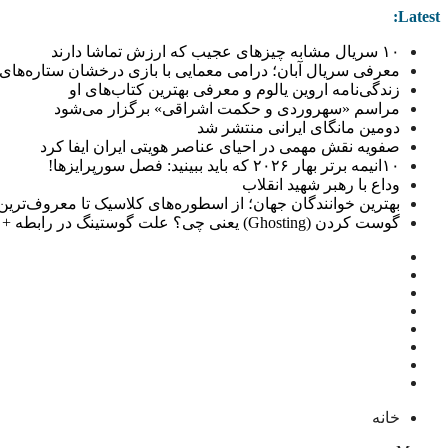
Latest:
۱۰ سریال مشابه چیزهای عجیب که ارزش تماشا دارند
معرفی سریال آبان؛ درامی معمایی با بازی درخشان ستاره‌های 
زندگی‌نامه اروین یالوم و معرفی بهترین کتاب‌های او
مراسم «سهروردی و حکمت اشراقی» برگزار می‌شود
دومین مانگای ایرانی منتشر شد
صفویه نقش مهمی در احیای عناصر هویتی ایران ایفا کرد
۱۰انیمه برتر بهار ۲۰۲۶ که باید ببینید: فصل سورپرایزها!
وداع با رهبر شهید انقلاب
بهترین خوانندگان جهان؛ از اسطوره‌های کلاسیک تا معروف‌ترین خو
گوست کردن (Ghosting) یعنی چی؟ علت گوستینگ در رابطه + راهکار
خانه