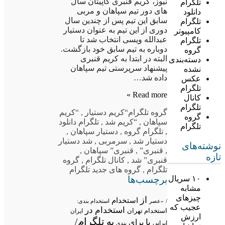
نیوز، کریم قنبری کاپیتان سال
تلگرام
های دور تیم سپاهان و مربی
دانلود
سابق این تیم پس از چندین سال
تلگرام
دوری از این تیم به عنوان دستیار
کامپیوتر
عبدالله ویسی انتخاب شد تا
تلگرام
دوباره به تیم سابق خود بازگشت.
گروه
البته در ابتدا به کریم قنبری
دسته‌بندی
پیشنهاد سرپرستی تیم سپاهان
نشده
داده شد…
عکس
تلگرام
Read more »
کانال
تلگرام
گروه تلگرام
“کریم دستیار
,
“کریم
گروه
سپاهان
,
“کریم شد
,
تلگرام دانلود
تلگرام
,
تلگرام گروه
,
دستیار سپاهان
,
دستیار شد
,
سرمربی
,
شد دستیار
نوشته‌های
,
قنبری”
,
قنبری” سپاهان
,
تازه
قنبری” شد
,
کانال تلگرام
,
گروه
تلگرام
,
گروه های جدید تلگرام
برچسب‌ها
۱۰ سریال
مشابه
چیزهای
از
استخدام
/
«عصر
استخدام بندی:
عجیب که
استخدام در
استخدام تهران
ایران
ارزش
تلگرام/
به
با
برای
ایرانی
بندی