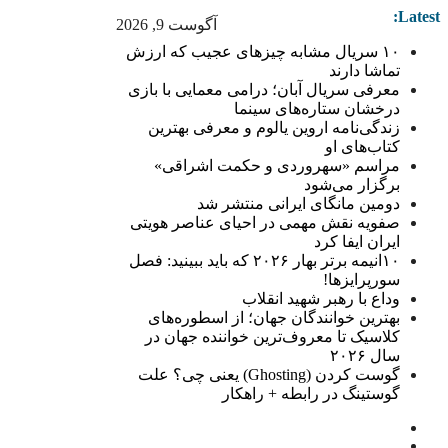
Latest:
آگوست 9, 2026
۱۰ سریال مشابه چیزهای عجیب که ارزش
تماشا دارند
معرفی سریال آبان؛ درامی معمایی با بازی
درخشان ستاره‌های سینما
زندگی‌نامه اروین یالوم و معرفی بهترین
کتاب‌های او
مراسم «سهروردی و حکمت اشراقی»
برگزار می‌شود
دومین مانگای ایرانی منتشر شد
صفویه نقش مهمی در احیای عناصر هویتی
ایران ایفا کرد
۱۰انیمه برتر بهار ۲۰۲۶ که باید ببینید: فصل
سورپرایزها!
وداع با رهبر شهید انقلاب
بهترین خوانندگان جهان؛ از اسطوره‌های
کلاسیک تا معروف‌ترین خواننده جهان در
سال ۲۰۲۶
گوست کردن (Ghosting) یعنی چی؟ علت
گوستینگ در رابطه + راهکار