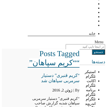
خانه
Menu
Posts Tagged
““کریم سپاهان”
دسته‌ها
استیکر
“کریم قنبری” دستیار
تلگرام
سرمربی سپاهان شد
اکانت
تلگرام
برنامه
By |
ژوئن 2, 2016
تلگرام
“کریم قنبری” دستیار سرمربی
تلگرام
سپاهان شدبه گزارش صاحب
اندروید