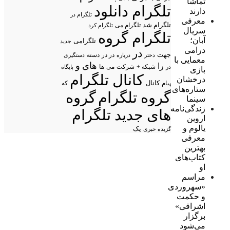
تماشا
تلگرام دانلود
دارند
تلگرام در
معرفی
تلگرام شد
تلگرام می
تلگرام کرد
سریال
تلگرام گروه
آبان؛
تلگرامی
جدید
درامی
در
جهت
در در
درباره
دسته
دستگیری
دختر
معمایی با
های
و
را
شبکه +
شرکت
می
در
ها
پایگاه
بازی
کانال تلگرام
درخشان
پیام
کانال
که
ستاره‌های
گروه تلگرام
گروه
سینما
زندگی‌نامه
های جدید تلگرام
اروین
یالوم و
یک
گزیده خبری
معرفی
بهترین
کتاب‌های
او
مراسم
«سهروردی
و حکمت
اشراقی»
برگزار
می‌شود