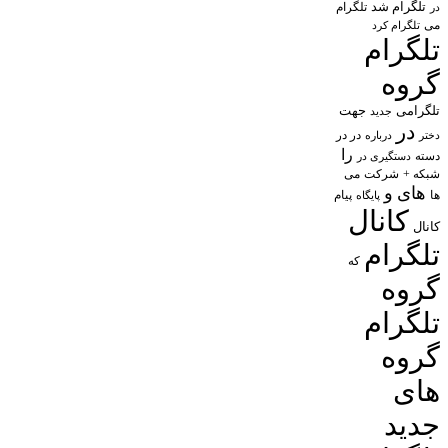
تلگرام شد
تلگرام
در
می
تلگرام کرد
تلگرام
گروه
تلگرامی
جهت
جدید
در
در در
درباره
دختر
را
دسته
دستگیری در
شبکه +
شرکت
می
های
و
پیام
ها
پایگاه
کانال
کانال
تلگرام
که
گروه
تلگرام
گروه
های
جدید