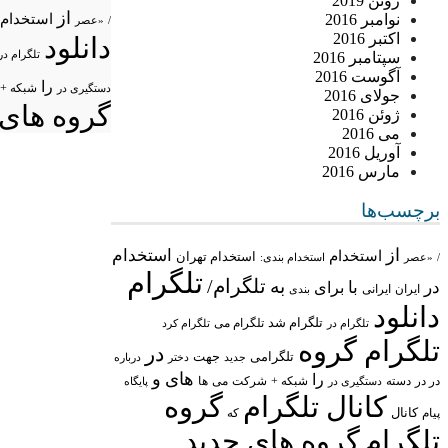
ژوئن 2019
از
استخدام
نوامبر 2016
/
«عصر
اکتبر 2016
دانلود
تلگرام در
سپتامبر 2016
آگوست 2016
را
شبکه +
دستگیری در
جولای 2016
گروه های 
ژوئن 2016
می 2016
آوریل 2016
مارس 2016
برچسب‌ها
از
استخدام
استخدام
استخدام تهران
/
«عصر
استخدام بندی:
تلگرام
تلگرام/
به
در
با
برای
ایران
ایرانی
بندی
دانلود
تلگرام شد
تلگرام می
تلگرام در
تلگرام کرد
تلگرام گروه
در
تلگرامی
جهت
جدید
درباره
دختر
های
و
را
در در
شبکه +
شرکت
می
دسته
دستگیری در
ها
پایگاه
کانال تلگرام
گروه
پیام
کانال
که
تلگرام
گروه های جدید