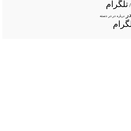
تلگرام
ر
در در
درباره
دسته
گرام