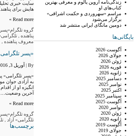
زندگی‌نامه اروین یالوم و معرفی بهترین
سایت خبری تحلیلی
کتاب‌های او
هایش برای پناهن
مراسم «سهروردی و حکمت اشراقی»
برگزار می‌شود
Read more »
دومین مانگای ایرانی منتشر شد
گروه تلگرام
«پسر 
پناهنده
,
تلگرامی»
بایگانی‌ها
معروف پناهنده
,
م
آگوست 2026
«پسر تلگرامی» 
جولای 2026
ژوئن 2026
By |
آوریل 3, 2016
فوریه 2026
ژانویه 2026
«پسر تلگرامی» پی
دسامبر 2025
به آزادی جوان مو
نوامبر 2025
انگیزه او از اقد
اکتبر 2025
آخرین وضعیت…
سپتامبر 2025
آگوست 2025
Read more »
نوامبر 2020
ژوئن 2020
گروه تلگرام
«پسر 
ژانویه 2020
تلگرامی» آزاد
,
تل
آگوست 2019
برچسب‌ها
جولای 2019