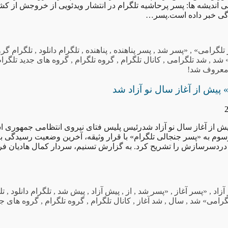
 اندیشه ها: پسر پرحاشیه تلگرام در انتشار ویدئویی از خروجش از کش
دگی خبر داده است.پسر…
تلگرامی»
,
«پسر شد
,
پسر پناهنده
,
پناهنده
,
تلگرام دانلود
,
تلگرام گرو
 شد
,
شد تلگرامی
,
کانال تلگرام
,
گروه تلگرام
,
گروه های جدید تلگرام
عروف شد!
پیش از آغاز سال نو آزاد شد
ش از آغاز سال نو آزاد شدرئیس پلیس فتای نیروی انتظامی جمهوری اس
سوم به «پسر جنجالی تلگرام» با قرار وثیقه، آخرین وضعیت رسیدگی به
ام دردسرسازش را تشریح کرد. به گزارش تسنیم، سردار کمال هادیان فر ب
آزاد
,
«پسر آغاز
,
«پسر شد
,
از
,
پیش آزاد
,
پیش شد
,
تلگرام دانلود
,
تل
گرامی» شد
,
سال
,
شد آغاز
,
کانال تلگرام
,
گروه تلگرام
,
گروه های جد