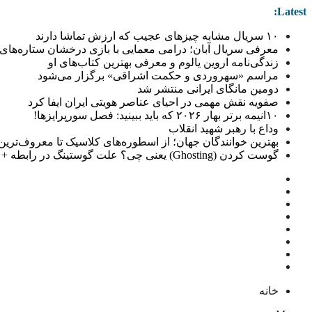
Latest:
۱۰ سریال مشابه چیزهای عجیب که ارزش تماشا دارند
معرفی سریال آبان؛ درامی معمایی با بازی درخشان ستاره‌های 
زندگی‌نامه اروین یالوم و معرفی بهترین کتاب‌های او
مراسم «سهروردی و حکمت اشراقی» برگزار می‌شود
دومین مانگای ایرانی منتشر شد
صفویه نقش مهمی در احیای عناصر هویتی ایران ایفا کرد
۱۰انیمه برتر بهار ۲۰۲۶ که باید ببینید: فصل سورپرایزها!
وداع با رهبر شهید انقلاب
بهترین خوانندگان جهان؛ از اسطوره‌های کلاسیک تا معروف‌ترین خو
گوست کردن (Ghosting) یعنی چی؟ علت گوستینگ در رابطه + راهکار
خانه