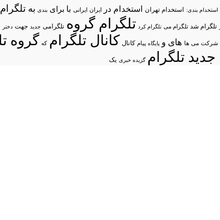
تلگرام/
به
استخدام در
با
برای
استخدام تهران
ایران
استخدام بندی:
ایرانی
بندی
تلگرام گروه
د
تلگرام شد
تلگرامی
تلگرام می
جهت
تلگرام کرد
جدید
دختر
کانال تلگرام
گروه تل
های
و
شرکت
می
پیام
کانال
ها
پایگاه
که
جدید تلگرام
یک
گزیده خبری