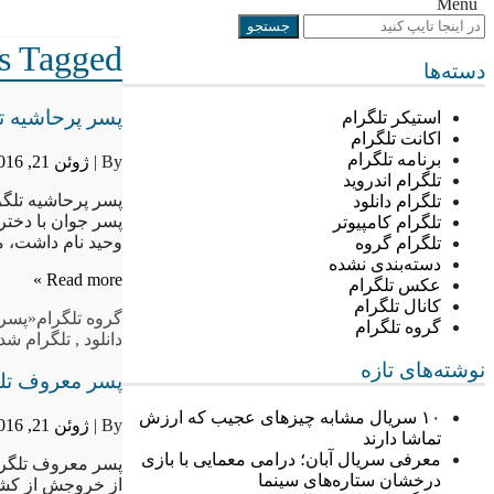
Menu
Posts Tagged “«
دسته‌ها
پسر پرحاشیه تل
استیکر تلگرام
اکانت تلگرام
برنامه تلگرام
By |
ژوئن 21, 2016
تلگرام اندروید
تلگرام دانلود
پسر جوان با دختر
تلگرام کامپیوتر
وحید نام داشت، م
تلگرام گروه
دسته‌بندی نشده
Read more »
عکس تلگرام
کانال تلگرام
گروه تلگرام
«پسر
گروه تلگرام
دانلود
,
تلگرام شد
نوشته‌های تازه
پسر معروف تلگ
۱۰ سریال مشابه چیزهای عجیب که ارزش
By |
ژوئن 21, 2016
تماشا دارند
معرفی سریال آبان؛ درامی معمایی با بازی
پسر معروف تلگرام
درخشان ستاره‌های سینما
از خروجش از کشور