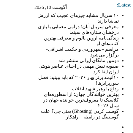
Latest:
آگوست 10, 2026
۱۰ سریال مشابه چیزهای عجیب که ارزش
تماشا دارند
معرفی سریال آبان؛ درامی معمایی با بازی
درخشان ستاره‌های سینما
زندگی‌نامه اروین یالوم و معرفی بهترین
کتاب‌های او
مراسم «سهروردی و حکمت اشراقی»
برگزار می‌شود
دومین مانگای ایرانی منتشر شد
صفویه نقش مهمی در احیای عناصر هویتی
ایران ایفا کرد
۱۰انیمه برتر بهار ۲۰۲۶ که باید ببینید: فصل
سورپرایزها!
وداع با رهبر شهید انقلاب
بهترین خوانندگان جهان؛ از اسطوره‌های
کلاسیک تا معروف‌ترین خواننده جهان در
سال ۲۰۲۶
گوست کردن (Ghosting) یعنی چی؟ علت
گوستینگ در رابطه + راهکار