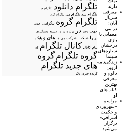
تماشا
تلگرام دانلود
دارند
تلگرام در
معرفی
تلگرام شد
تلگرام می
تلگرام کرد
سریال
تلگرام گروه
آبان؛
تلگرامی
جدید
درامی
در
جهت
در در
درباره
دسته
دستگیری
دختر
معمایی با
های
و
را
شبکه +
شرکت
می
در
ها
پایگاه
بازی
کانال تلگرام
درخشان
پیام
کانال
که
ستاره‌های
گروه تلگرام
گروه
سینما
زندگی‌نامه
های جدید تلگرام
اروین
یالوم و
یک
گزیده خبری
معرفی
بهترین
کتاب‌های
او
مراسم
«سهروردی
و حکمت
اشراقی»
برگزار
می‌شود