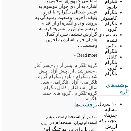
انتظامی جمهوری اسلامی با
تلگرام
اشاره به آزادی جوان موسوم به
دانلود
«پسر جنجالی تلگرام» با قرار
تلگرام
وثیقه، آخرین وضعیت رسیدگی به
کامپیوتر
پرونده وی و انگیزه او از اقدام
تلگرام
دردسرسازش را تشریح کرد. به
گروه
گزارش تسنیم، سردار کمال
دسته‌بندی
هادیان فر با اشاره به آخرین
نشده
وضعیت…
عکس
تلگرام
Read more »
کانال
تلگرام
گروه تلگرام
«پسر آزاد
,
«پسر آغاز
گروه
,
«پسر شد
,
از
,
پیش آزاد
,
پیش
تلگرام
شد
,
تلگرام دانلود
,
تلگرام گروه
,
تلگرامی» آزاد
,
تلگرامی» شد
,
نوشته‌های
سال
,
شد آغاز
,
کانال تلگرام
,
تازه
گروه تلگرام
,
گروه های جدید
تلگرام
برچسب‌ها
۱۰ سریال
مشابه
چیزهای
از
استخدام
/
«عصر
استخدام بندی:
عجیب که
استخدام در
استخدام تهران
ایران
ارزش
تلگرام/
به
با
برای
ایرانی
بندی