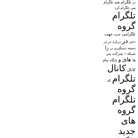
تلگرام شد
تلگرام
در
می
تلگرام کرد
تلگرام
گروه
تلگرامی
جهت
جدید
در
در در
درباره
دختر
را
دسته
دستگیری در
شبکه +
شرکت
می
های
و
پیام
ها
پایگاه
کانال
کانال
تلگرام
که
گروه
تلگرام
گروه
های
جدید