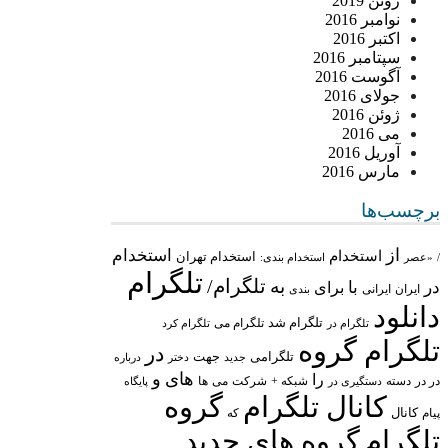
ژوئن 2019
نوامبر 2016
اکتبر 2016
سپتامبر 2016
آگوست 2016
جولای 2016
ژوئن 2016
می 2016
آوریل 2016
مارس 2016
برچسب‌ها
از
استخدام
استخدام
استخدام تهران
/
«عصر
استخدام بندی:
تلگرام
تلگرام/
به
در
با
برای
ایران
ایرانی
بندی
دانلود
تلگرام شد
تلگرام می
تلگرام در
تلگرام کرد
تلگرام گروه
در
تلگرامی
جهت
جدید
درباره
دختر
های
و
را
در در
شبکه +
شرکت
می
دسته
دستگیری در
ها
پایگاه
کانال تلگرام
گروه
پیام
کانال
که
تلگرام
گروه های جدید