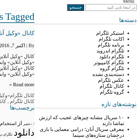
Menu
Posts Tagged “«و
دسته‌ها
کانال «وکیل آنل
استیکر تلگرام
اکانت تلگرام
برنامه تلگرام
By |
اکتبر 7, 2016
تلگرام اندروید
کانال «وکیل آنلای
تلگرام دانلود
«وکیل آنلاین» واب
تلگرام کامپیوتر
کانال «وکیل آنلای
تلگرام گروه
«وکیل آنلاین» وا
دسته‌بندی نشده
عکس تلگرام
Read more »
کانال تلگرام
گروه تلگرام
کانال تلگرام
«وکیل
کانال تلگرام
,
کانا
نوشته‌های تازه
برچسب‌ها
۱۰ سریال مشابه چیزهای عجیب که ارزش
از
تماشا دارند
استخدام
/
«عصر
معرفی سریال آبان؛ درامی معمایی با بازی
دانلود
درخشان ستاره‌های سینما
تلگرام در