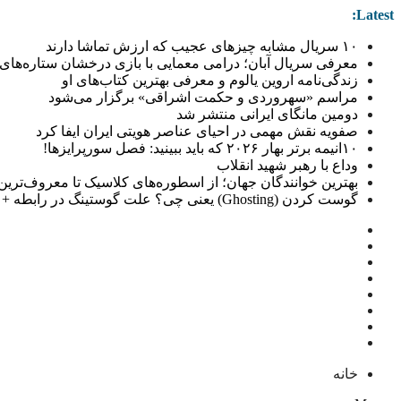
Latest:
۱۰ سریال مشابه چیزهای عجیب که ارزش تماشا دارند
معرفی سریال آبان؛ درامی معمایی با بازی درخشان ستاره‌های 
زندگی‌نامه اروین یالوم و معرفی بهترین کتاب‌های او
مراسم «سهروردی و حکمت اشراقی» برگزار می‌شود
دومین مانگای ایرانی منتشر شد
صفویه نقش مهمی در احیای عناصر هویتی ایران ایفا کرد
۱۰انیمه برتر بهار ۲۰۲۶ که باید ببینید: فصل سورپرایزها!
وداع با رهبر شهید انقلاب
بهترین خوانندگان جهان؛ از اسطوره‌های کلاسیک تا معروف‌ترین خو
گوست کردن (Ghosting) یعنی چی؟ علت گوستینگ در رابطه + راهکار
خانه