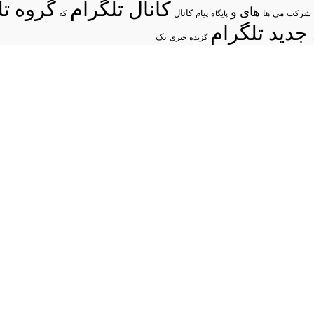
کانال تلگرام
گروه تل
های
و
شرکت
می
پیام
کانال
ها
پایگاه
که
جدید تلگرام
یک
گزیده خبری