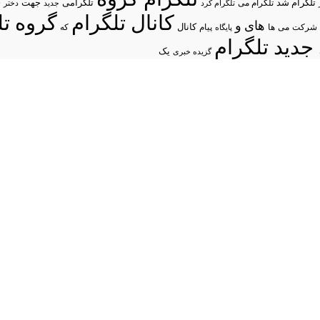
د
تلگرام شد
تلگرامی
تلگرام می
جهت
تلگرام کرد
جدید
دختر
کانال تلگرام
گروه تل
های
و
شرکت
می
پیام
کانال
ها
پایگاه
که
جدید تلگرام
یک
گزیده خبری