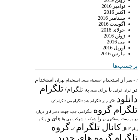
ژوئن 2019
نوامبر 2016
اکتبر 2016
سپتامبر 2016
آگوست 2016
جولای 2016
ژوئن 2016
می 2016
آوریل 2016
مارس 2016
برچسب‌ها
از
استخدام
استخدام
استخدام تهران
/
«عصر
استخدام بندی:
تلگرام
تلگرام/
به
در
با
برای
ایران
ایرانی
بندی
دانلود
تلگرام شد
تلگرام می
تلگرام در
تلگرام کرد
تلگرام گروه
در
تلگرامی
جهت
جدید
درباره
دختر
های
و
را
در در
شبکه +
شرکت
می
دسته
دستگیری در
ها
پایگاه
کانال تلگرام
گروه
پیام
کانال
که
تلگرام
گروه های جدید