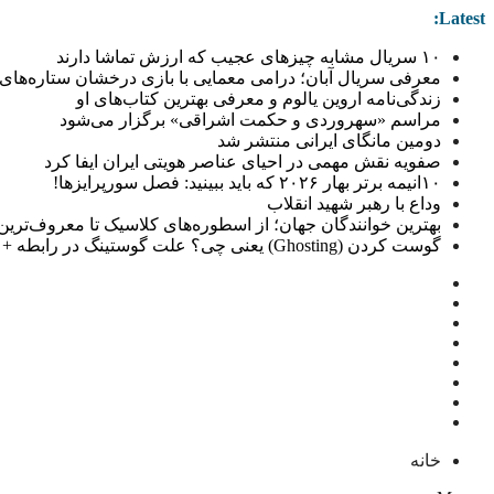
Latest:
۱۰ سریال مشابه چیزهای عجیب که ارزش تماشا دارند
معرفی سریال آبان؛ درامی معمایی با بازی درخشان ستاره‌های 
زندگی‌نامه اروین یالوم و معرفی بهترین کتاب‌های او
مراسم «سهروردی و حکمت اشراقی» برگزار می‌شود
دومین مانگای ایرانی منتشر شد
صفویه نقش مهمی در احیای عناصر هویتی ایران ایفا کرد
۱۰انیمه برتر بهار ۲۰۲۶ که باید ببینید: فصل سورپرایزها!
وداع با رهبر شهید انقلاب
بهترین خوانندگان جهان؛ از اسطوره‌های کلاسیک تا معروف‌ترین خو
گوست کردن (Ghosting) یعنی چی؟ علت گوستینگ در رابطه + راهکار
خانه