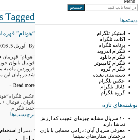
Menu
Posts Tagged ““هونام
دسته‌ها
“هونام” قهرما
استیکر تلگرام
اکانت تلگرام
برنامه تلگرام
By |
آوریل 5, 2016
تلگرام اندروید
“هونام” قهرمان ف
تلگرام دانلود
تلگرام کامپیوتر
فروردین ماه به 
تلگرام گروه
شد.در پایان این 
دسته‌بندی نشده
عکس تلگرام
Read more »
کانال تلگرام
گروه تلگرام
عکس تلگرام
“هون
بانوان
,
فوتبال +
,
نوشته‌های تازه
جدید تلگرام
برچسب‌ها
۱۰ سریال مشابه چیزهای عجیب که ارزش
تماشا دارند
از
معرفی سریال آبان؛ درامی معمایی با بازی
استخدام
/
«عصر
درخشان ستاره‌های سینما
دانلود