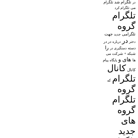
تلگرام شد
تلگرام
در
می
تلگرام کرد
تلگرام
گروه
تلگرامی
جهت
جدید
در
در در
درباره
دختر
را
دسته
دستگیری در
شبکه +
شرکت
می
های
و
پیام
ها
پایگاه
کانال
کانال
تلگرام
که
گروه
تلگرام
گروه
های
جدید