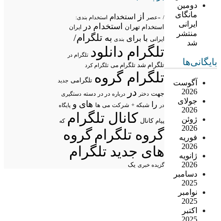
دومین
مانگای
از
استخدام
/
«عصر
استخدام بندی:
ایرانی
استخدام در
استخدام تهران
ایران
منتشر
تلگرام/
به
با
برای
ایرانی
بندی
شد
تلگرام دانلود
تلگرام در
بایگانی‌ها
تلگرام شد
تلگرام می
تلگرام کرد
تلگرام گروه
تلگرامی
جدید
آگوست
در
2026
جهت
در در
درباره
دسته
دستگیری
دختر
جولای
های
و
را
شبکه +
شرکت
می
در
ها
پایگاه
2026
کانال تلگرام
ژوئن
پیام
کانال
که
2026
گروه تلگرام
گروه
فوریه
2026
های جدید تلگرام
ژانویه
2026
یک
گزیده خبری
دسامبر
2025
نوامبر
2025
اکتبر
2025