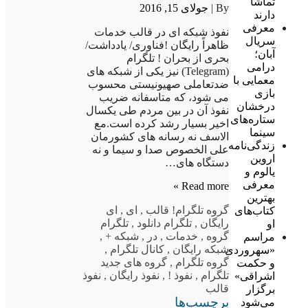
تماشا
By |
جولای 15, 2016
دارند
معرفی
نفوذ شبکه ای در قالب خدمات
سریال
ظاهراً رایگان !فناوری/ یادداشت/
آبان؛
بحری از بحران ! تلگرام
درامی
(Telegram) نیز یکی از شبکه های
معمایی با
ضدتعاملی صهیونیستی محسوب
بازی
می شود، که متاسفانه ضریب
درخشان
نفوذ آن در بین مردم طی یکسال
ستاره‌های
اخیر بسیار رشد کرده است.مع
سینما
الاسف نه رسانه های کشورمان
زندگی‌نامه
علی الخصوص صدا و سیما و نه
اروین
دستگاه های…
یالوم و
معرفی
Read more »
بهترین
گروه تلگرام
! قالب
,
ای
,
ای
کتاب‌های
رایگان
,
تلگرام دانلود
,
تلگرام
او
گروه
,
خدمات
,
در
,
شبکه +
,
مراسم
شبکه رایگان
,
کانال تلگرام
,
«سهروردی
گروه تلگرام
,
گروه های جدید
و حکمت
تلگرام
,
نفوذ !
,
نفوذ رایگان
,
نفوذ
اشراقی»
قالب
برگزار
برچسب‌ها
می‌شود