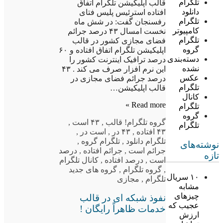
تلگرام
قالب اپلیکیشن تلگرام اتفاق
دانلود
افتاده استرئیس پلیس فتای
تلگرام
رفسنجان گفت: در شش ماه
کامپیوتر
نخست امسال ۴۳ درصد جرائم
تلگرام
فضای مجازی کشور در قالب
گروه
اپلیکیشن تلگرام اتفاق افتاده و ۶۰
دسته‌بندی
درصد ترافیک اینترنت کشور را
نشده
این نرم افزار صرف می کند . ۴۳
عکس
درصد جرائم فضای مجازی در
تلگرام
قالب اپلیکیشن…
کانال
Read more »
تلگرام
گروه
گروه تلگرام
! قالب
,
۴۳ است
,
تلگرام
۴۳ افتاده
,
۴۳ در
,
است در
,
تلگرام دانلود
,
تلگرام گروه
,
نوشته‌های
جرائم است
,
جرائم افتاده
,
درصد
تازه
است
,
درصد افتاده
,
کانال تلگرام
,
گروه تلگرام
,
گروه های جدید
۱۰ سریال
تلگرام
,
مجازی
مشابه
چیزهای
نفوذ شبکه ای در قالب
عجیب که
خدمات ظاهراً رایگان !
ارزش