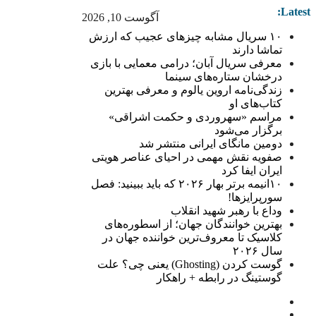
Latest:
آگوست 10, 2026
۱۰ سریال مشابه چیزهای عجیب که ارزش
تماشا دارند
معرفی سریال آبان؛ درامی معمایی با بازی
درخشان ستاره‌های سینما
زندگی‌نامه اروین یالوم و معرفی بهترین
کتاب‌های او
مراسم «سهروردی و حکمت اشراقی»
برگزار می‌شود
دومین مانگای ایرانی منتشر شد
صفویه نقش مهمی در احیای عناصر هویتی
ایران ایفا کرد
۱۰انیمه برتر بهار ۲۰۲۶ که باید ببینید: فصل
سورپرایزها!
وداع با رهبر شهید انقلاب
بهترین خوانندگان جهان؛ از اسطوره‌های
کلاسیک تا معروف‌ترین خواننده جهان در
سال ۲۰۲۶
گوست کردن (Ghosting) یعنی چی؟ علت
گوستینگ در رابطه + راهکار