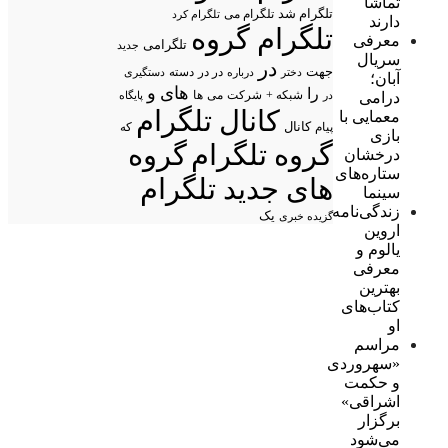
تماشا
تلگرام شد
تلگرام می
تلگرام کرد
دارند
تلگرام گروه
معرفی
تلگرامی
جدید
سریال
در
جهت
در در
درباره
دسته
دستگیری
دختر
آبان؛
های
و
را
شبکه +
شرکت
می
درامی
در
ها
پایگاه
کانال تلگرام
معمایی با
پیام
کانال
که
بازی
گروه تلگرام
گروه
درخشان
ستاره‌های
های جدید تلگرام
سینما
زندگی‌نامه
یک
گزیده خبری
اروین
یالوم و
معرفی
بهترین
کتاب‌های
او
مراسم
«سهروردی
و حکمت
اشراقی»
برگزار
می‌شود