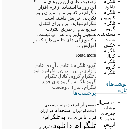
تلگرام
وضعیت عادی این روزهای ما . . !!
دانلود
این روز ها استفاده از نرم افزار
تلگرام
تلگرام در کشور ما به میزان باور
کامپیوتر
نکردنی افزایش داشته است.
تلگرام
تلگرام تنها یک ابزار برای انتقال
گروه
سریع پیام از طریق اینترنت
دسته‌بندی
همچون وایبر و واتس اپ نیست،
نشده
بلکه ویژگی های خاصی دارد که بر
عکس
افزایش…
تلگرام
Read more »
کانال
تلگرام
گروه تلگرام
!! عادی
,
آزادی عادی
گروه
,
آزادی/
,
این
,
بدون
,
تلگرام دانلود
تلگرام
,
تلگرام گروه
,
کانال تلگرام
,
گروه تلگرام
,
گروه های جدید
نوشته‌های
تلگرام
,
نیاز !!
,
وضعیت
تازه
برچسب‌ها
۱۰ سریال
از
استخدام
/
«عصر
استخدام بندی:
مشابه
استخدام در
استخدام تهران
ایران
چیزهای
تلگرام/
به
با
برای
ایرانی
بندی
عجیب که
تلگرام دانلود
ارزش
تلگرام در