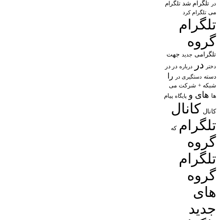
تلگرام شد
تلگرام
در
می
تلگرام کرد
تلگرام
گروه
تلگرامی
جهت
جدید
در
در در
درباره
دختر
را
دسته
دستگیری در
شبکه +
شرکت
می
های
و
پیام
ها
پایگاه
کانال
کانال
تلگرام
که
گروه
تلگرام
گروه
های
جدید