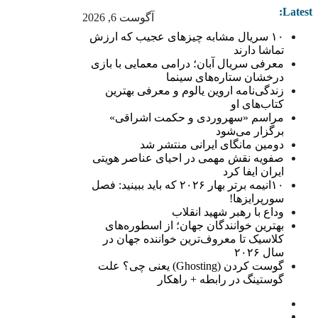
Latest:
آگوست 6, 2026
۱۰ سریال مشابه چیزهای عجیب که ارزش
تماشا دارند
معرفی سریال آبان؛ درامی معمایی با بازی
درخشان ستاره‌های سینما
زندگی‌نامه اروین یالوم و معرفی بهترین
کتاب‌های او
مراسم «سهروردی و حکمت اشراقی»
برگزار می‌شود
دومین مانگای ایرانی منتشر شد
صفویه نقش مهمی در احیای عناصر هویتی
ایران ایفا کرد
۱۰انیمه برتر بهار ۲۰۲۶ که باید ببینید: فصل
سورپرایزها!
وداع با رهبر شهید انقلاب
بهترین خوانندگان جهان؛ از اسطوره‌های
کلاسیک تا معروف‌ترین خواننده جهان در
سال ۲۰۲۶
گوست کردن (Ghosting) یعنی چی؟ علت
گوستینگ در رابطه + راهکار