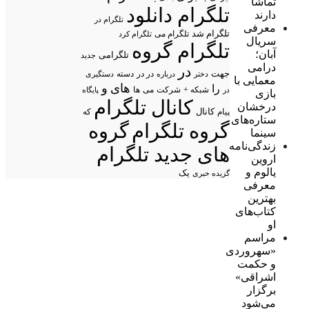
تماشا
تلگرام دانلود
دارند
تلگرام در
معرفی
تلگرام شد
تلگرام می
تلگرام کرد
سریال
تلگرام گروه
آبان؛
تلگرامی
جدید
درامی
در
جهت
در در
درباره
دسته
دستگیری
دختر
معمایی با
های
و
را
شبکه +
شرکت
می
در
ها
پایگاه
بازی
کانال تلگرام
درخشان
پیام
کانال
که
ستاره‌های
گروه تلگرام
گروه
سینما
زندگی‌نامه
های جدید تلگرام
اروین
یالوم و
یک
گزیده خبری
معرفی
بهترین
کتاب‌های
او
مراسم
«سهروردی
و حکمت
اشراقی»
برگزار
می‌شود