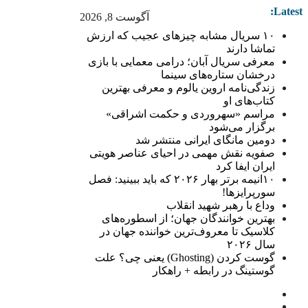
Latest:
آگوست 8, 2026
۱۰ سریال مشابه چیزهای عجیب که ارزش
تماشا دارند
معرفی سریال آبان؛ درامی معمایی با بازی
درخشان ستاره‌های سینما
زندگی‌نامه اروین یالوم و معرفی بهترین
کتاب‌های او
مراسم «سهروردی و حکمت اشراقی»
برگزار می‌شود
دومین مانگای ایرانی منتشر شد
صفویه نقش مهمی در احیای عناصر هویتی
ایران ایفا کرد
۱۰انیمه برتر بهار ۲۰۲۶ که باید ببینید: فصل
سورپرایزها!
وداع با رهبر شهید انقلاب
بهترین خوانندگان جهان؛ از اسطوره‌های
کلاسیک تا معروف‌ترین خواننده جهان در
سال ۲۰۲۶
گوست کردن (Ghosting) یعنی چی؟ علت
گوستینگ در رابطه + راهکار