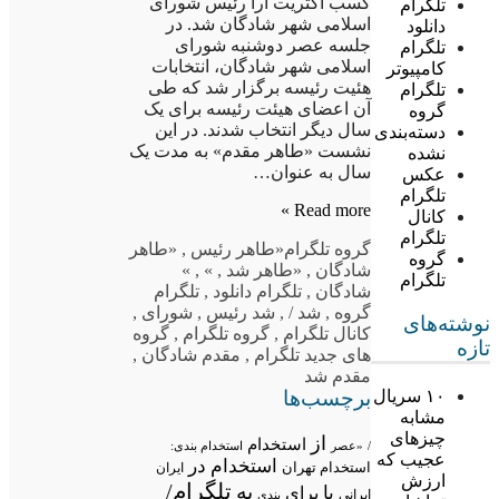
کسب اکثریت آرا رئیس شورای
تلگرام
اسلامی شهر شادگان شد. در
دانلود
جلسه عصر دوشنبه شورای
تلگرام
اسلامی شهر شادگان، انتخابات
کامپیوتر
هئیت رئیسه برگزار شد که طی
تلگرام
آن اعضای هیئت رئیسه برای یک
گروه
سال دیگر انتخاب شدند. در این
دسته‌بندی
نشست «طاهر مقدم» به مدت یک
نشده
سال به عنوان…
عکس
تلگرام
Read more »
کانال
تلگرام
گروه تلگرام
«طاهر رئیس
,
«طاهر
گروه
شادگان
,
«طاهر شد
,
»
,
»
تلگرام
شادگان
,
تلگرام دانلود
,
تلگرام
گروه
,
شد /
,
شد رئیس
,
شورای
,
نوشته‌های
کانال تلگرام
,
گروه تلگرام
,
گروه
تازه
های جدید تلگرام
,
مقدم شادگان
,
مقدم شد
برچسب‌ها
۱۰ سریال
مشابه
چیزهای
از
استخدام
/
«عصر
استخدام بندی:
عجیب که
استخدام در
استخدام تهران
ایران
ارزش
تلگرام/
به
با
برای
ایرانی
بندی