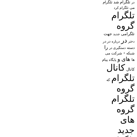
تلگرام شد
تلگرام
در
می
تلگرام کرد
تلگرام
گروه
تلگرامی
جهت
جدید
در
در در
درباره
دختر
را
دسته
دستگیری در
شبکه +
شرکت
می
های
و
پیام
ها
پایگاه
کانال
کانال
تلگرام
که
گروه
تلگرام
گروه
های
جدید