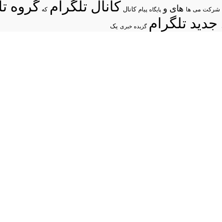
کانال تلگرام
گروه تل
های
و
شرکت
می
پیام
کانال
ها
پایگاه
که
جدید تلگرام
یک
گزیده خبری