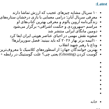
Latest:
۱۰ سریال مشابه چیزهای عجیب که ارزش تماشا دارند
معرفی سریال آبان؛ درامی معمایی با بازی درخشان ستاره‌های 
زندگی‌نامه اروین یالوم و معرفی بهترین کتاب‌های او
مراسم «سهروردی و حکمت اشراقی» برگزار می‌شود
دومین مانگای ایرانی منتشر شد
صفویه نقش مهمی در احیای عناصر هویتی ایران ایفا کرد
۱۰انیمه برتر بهار ۲۰۲۶ که باید ببینید: فصل سورپرایزها!
وداع با رهبر شهید انقلاب
بهترین خوانندگان جهان؛ از اسطوره‌های کلاسیک تا معروف‌ترین خو
گوست کردن (Ghosting) یعنی چی؟ علت گوستینگ در رابطه + راهکار
خانه