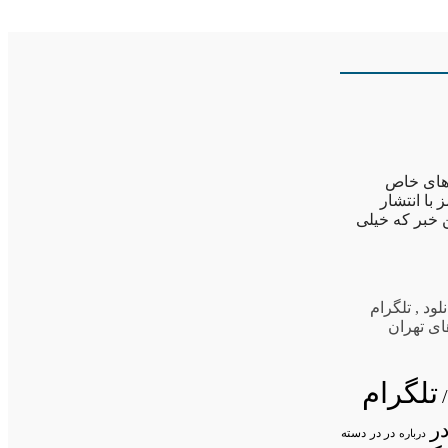
 های خاص
با انتشار
 خبر که خیلی
نلود
,
تلگرام
ای تهران
تلگرام
ر
در در
درباره
دسته