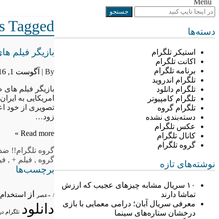
Menu
Posts Tagged “!! ض
دسته‌ها
بازیگر فیلم ها
استیکر تلگرام
اکانت تلگرام
برنامه تلگرام
By |
آگوست 1, 2016
تلگرام اندروید
بازیگر فیلم های 
تلگرام دانلود
امریکایی به ایران
تلگرام کامپیوتر
تصویری از خود اع
تلگرام گروه
زود…
دسته‌بندی نشده
عکس تلگرام
Read more »
کانال تلگرام
گروه تلگرام
گروه تلگرام
!! ضد
گروه
,
فیلم +
,
فی
نوشته‌های تازه
برچسب‌ها
۱۰ سریال مشابه چیزهای عجیب که ارزش
از
تماشا دارند
استخدام
/
«عصر
معرفی سریال آبان؛ درامی معمایی با بازی
دانلود
درخشان ستاره‌های سینما
تلگرام در