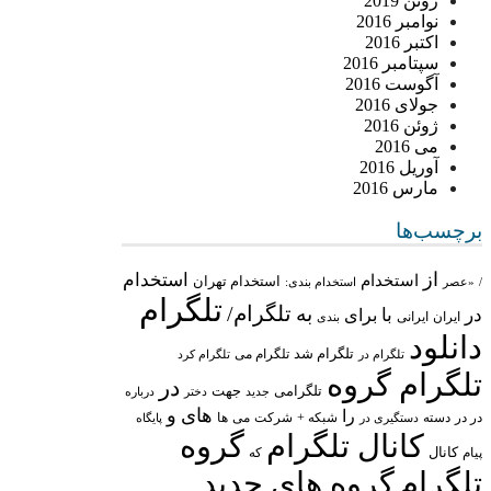
ژوئن 2019
نوامبر 2016
اکتبر 2016
سپتامبر 2016
آگوست 2016
جولای 2016
ژوئن 2016
می 2016
آوریل 2016
مارس 2016
برچسب‌ها
از
استخدام
استخدام
استخدام تهران
/
«عصر
استخدام بندی:
تلگرام
تلگرام/
به
در
با
برای
ایران
ایرانی
بندی
دانلود
تلگرام شد
تلگرام می
تلگرام در
تلگرام کرد
تلگرام گروه
در
تلگرامی
جهت
جدید
درباره
دختر
های
و
را
در در
شبکه +
شرکت
می
دسته
دستگیری در
ها
پایگاه
کانال تلگرام
گروه
پیام
کانال
که
تلگرام
گروه های جدید