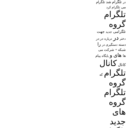
تلگرام شد
تلگرام
در
می
تلگرام کرد
تلگرام
گروه
تلگرامی
جهت
جدید
در
در در
درباره
دختر
را
دسته
دستگیری در
شبکه +
شرکت
می
های
و
پیام
ها
پایگاه
کانال
کانال
تلگرام
که
گروه
تلگرام
گروه
های
جدید