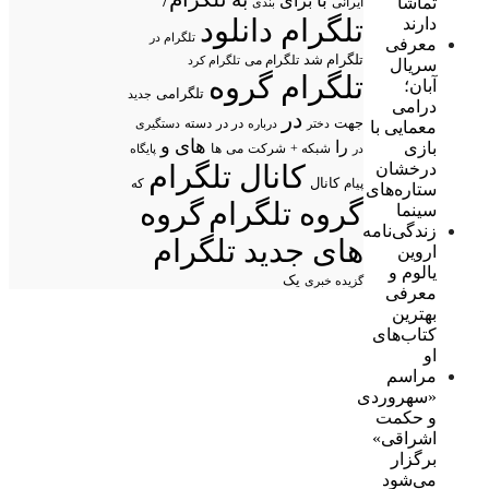
با
برای
تماشا
ایرانی
بندی
تلگرام دانلود
دارند
تلگرام در
معرفی
تلگرام شد
تلگرام می
تلگرام کرد
سریال
تلگرام گروه
آبان؛
تلگرامی
جدید
درامی
در
جهت
در در
درباره
دسته
دستگیری
معمایی با
دختر
های
و
را
بازی
شبکه +
شرکت
می
در
ها
پایگاه
درخشان
کانال تلگرام
پیام
کانال
که
ستاره‌های
گروه تلگرام
گروه
سینما
زندگی‌نامه
های جدید تلگرام
اروین
یالوم و
یک
گزیده خبری
معرفی
بهترین
کتاب‌های
او
مراسم
«سهروردی
و حکمت
اشراقی»
برگزار
می‌شود