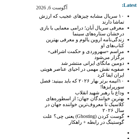
Latest:
آگوست 6, 2026
۱۰ سریال مشابه چیزهای عجیب که ارزش
تماشا دارند
معرفی سریال آبان؛ درامی معمایی با بازی
درخشان ستاره‌های سینما
زندگی‌نامه اروین یالوم و معرفی بهترین
کتاب‌های او
مراسم «سهروردی و حکمت اشراقی»
برگزار می‌شود
دومین مانگای ایرانی منتشر شد
صفویه نقش مهمی در احیای عناصر هویتی
ایران ایفا کرد
۱۰انیمه برتر بهار ۲۰۲۶ که باید ببینید: فصل
سورپرایزها!
وداع با رهبر شهید انقلاب
بهترین خوانندگان جهان؛ از اسطوره‌های
کلاسیک تا معروف‌ترین خواننده جهان در
سال ۲۰۲۶
گوست کردن (Ghosting) یعنی چی؟ علت
گوستینگ در رابطه + راهکار