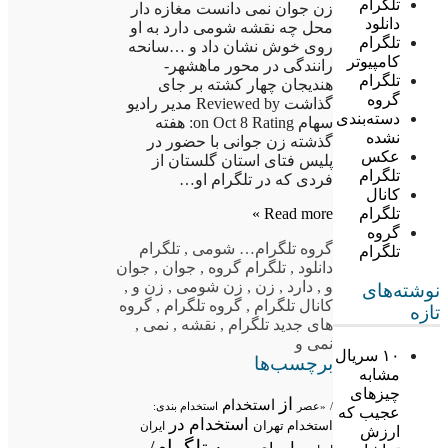
تلگرام
زن جوان نمی دانست مغازه دار
دانلود
محل چه نقشه شومی دارد به او
تلگرام
روی خوش نشان داد و …سانحه
کامپیوتر
رانندگی در محور ماهشهر-
تلگرام
هندیجان چهار کشته بر جای
گروه
گذاشت Reviewed by مدیر رادیو
دسته‌بندی
سهام on Oct 8 Rating: هفته
نشده
گذشته زن جوانی با حضور در
عکس
پلیس فتای استان گلستان از
تلگرام
فردی که در تلگرام او…
کانال
Read more »
تلگرام
گروه
گروه تلگرام
… شومی
,
تلگرام
تلگرام
دانلود
,
تلگرام گروه
,
جوان
,
جوان
و
,
دارد
,
زن
,
زن شومی
,
زن و
,
نوشته‌های
کانال تلگرام
,
گروه تلگرام
,
گروه
تازه
های جدید تلگرام
,
نقشه
,
نمی
,
نمی و
۱۰ سریال
برچسب‌ها
مشابه
چیزهای
از
استخدام
/
«عصر
استخدام بندی:
عجیب که
استخدام در
استخدام تهران
ایران
ارزش
تلگرام/
به