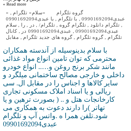
Read more »
گروه تلگرام
«سلام» تلگرام
,
»
عبدی09901692094
,
با تلگرام
,
با عبدی09901692094
,
تلگرام دانلود
,
تلگرام گروه
,
تلگرام/
,
در
,
را
,
سلام
عبدی09901692094
,
عبدی09901692094 در
,
کانال
تلگرام
,
گروه تلگرام
,
گروه های جدید تلگرام
,
مقابل
با سلام بدینوسیله از آندسته همکاران
محترمی که توان تامین انواع مواد غذائی
مانند شکر برنج روغن و….. انواع خودرو
داخلی و خارجی مصالح ساختمانی میلگرد و
سایر کالاها و اجناس را در مقابل ال. سی
ریالی و یا اسناد املاک مسکونی تجاری
کارخانجات هتل و .. ( بصورت ترهین و یا
تهاتر )را دارند دعوت به همکاری می
شود.تلفن همرا ه .واتس آپ و تلگرام
عبدی09901692094