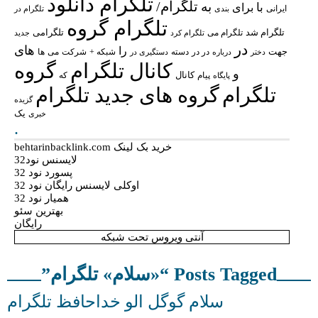
تلگرام دانلود
تلگرام/
به
با
برای
ایرانی
بندی
تلگرام در
تلگرام گروه
تلگرام شد
تلگرامی
تلگرام می
تلگرام کرد
جدید
در
های
را
جهت
در در
شبکه +
شرکت
می
درباره
دسته
دستگیری در
ها
دختر
کانال تلگرام
گروه
و
پیام
کانال
پایگاه
که
تلگرام
گروه های جدید تلگرام
گزیده
یک
خبری
.
خرید بک لینک behtarinbacklink.com
لایسنس نود32
پسورد نود 32
اوکلی لایسنس رایگان نود 32
همیار نود 32
بهترین سئو
رایگان
آنتی ویروس تحت شبکه
Posts Tagged “«سلام» تلگرام”
سلام گوگل الو خداحافظ تلگرام