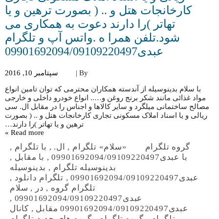
کارخانجات هتل و .. ( بصورت ترهین و یا
تهاتر )را دارند دعوت به همکاری می
شود.تلفن همرا ه .واتس آپ و تلگرام
عبدی09901692094/09109220497
By |
سپتامبر 10, 2016
با سلام بدینوسیله از آندسته همکاران محترمی که توان تامین انواع
مواد غذائی مانند شکر برنج روغن و….. انواع خودرو داخلی و خارجی
مصالح ساختمانی میلگرد و سایر کالاها و اجناس را در مقابل ال. سی
ریالی و یا اسناد املاک مسکونی تجاری کارخانجات هتل و .. ( بصورت
ترهین و یا تهاتر )را دارند…
Read more »
گروه تلگرام
«سلام» تلگرام
,
ال.
,
با تلگرام
,
با عبدی09901692094/09109220497
,
با مقابل
,
بدینوسیله تلگرام
,
بدینوسیله
عبدی09901692094/09109220497
,
تلگرام دانلود
,
تلگرام گروه
,
در
,
سلام
عبدی09901692094/09109220497
,
عبدی09901692094/09109220497 مقابل
,
کانال
تلگرام
,
گروه تلگرام
,
گروه های جدید تلگرام