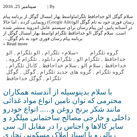
By |
سپتامبر 25, 2016
سلام گوگل الو خداحافظ تلگراماواسط بهار امسال گوگل از برنامه پیام
رسان فوری خود به نام گوگل الو(Google Allo) رونمایی کرده ، اما حالا
در آستانه پاییز، این پیام رسان برای سیستم عامل اندروید منتشر شده
است. سلام گوگل الو خداحافظ تلگرام اواسط بهار امسال گوگل از
برنامه پیام رسان فوری خود به نام گوگل…
Read more »
گروه تلگرام
«سلام» تلگرام
,
الو تلگرام
,
الو
خداحافظ
,
تلگرام الو
,
تلگرام دانلود
,
تلگرام گروه
,
خداحافظ
,
سلام الو
,
سلام خداحافظ
,
کانال تلگرام
,
گروه تلگرام
,
گروه های جدید تلگرام
,
گوگل
,
گوگل
تلگرام
,
گوگل خداحافظ
با سلام بدینوسیله از آندسته همکاران
محترمی که توان تامین انواع مواد غذائی
مانند شکر برنج روغن و….. انواع خودرو
داخلی و خارجی مصالح ساختمانی میلگرد و
سایر کالاها و اجناس را در مقابل ال. سی
ریالی و یا اسناد املاک مسکونی تجاری