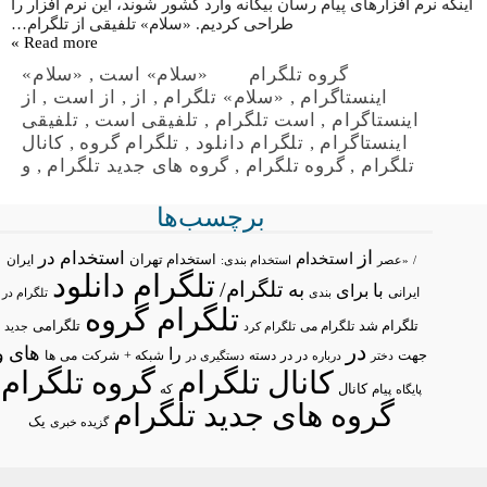
اینکه نرم افزارهای پیام رسان بیگانه وارد کشور شوند، این نرم افزار را
طراحی کردیم. «سلام» تلفیقی از تلگرام…
Read more »
گروه تلگرام
«سلام» است
,
«سلام»
اینستاگرام
,
«سلام» تلگرام
,
از
,
از است
,
از
اینستاگرام
,
است تلگرام
,
تلفیقی است
,
تلفیقی
اینستاگرام
,
تلگرام دانلود
,
تلگرام گروه
,
کانال
تلگرام
,
گروه تلگرام
,
گروه های جدید تلگرام
,
و
برچسب‌ها
از
استخدام در
استخدام
استخدام تهران
ایران
/
«عصر
استخدام بندی:
تلگرام دانلود
تلگرام/
به
با
برای
ایرانی
بندی
تلگرام در
تلگرام گروه
تلگرام شد
تلگرامی
تلگرام می
تلگرام کرد
جدید
در
های
و
را
جهت
در در
شبکه +
شرکت
می
درباره
دسته
دستگیری در
ها
دختر
کانال تلگرام
گروه تلگرام
پیام
کانال
پایگاه
که
گروه های جدید تلگرام
یک
گزیده خبری