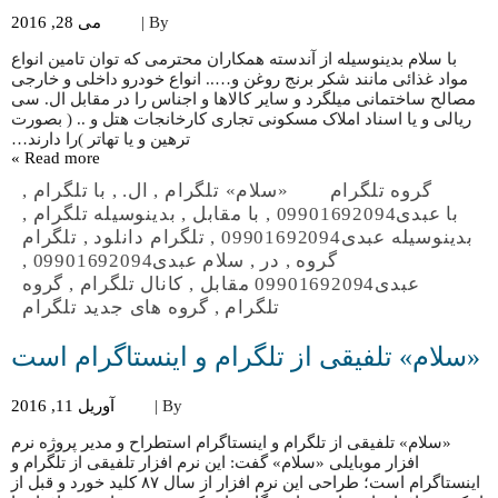
By |
می 28, 2016
با سلام بدینوسیله از آندسته همکاران محترمی که توان تامین انواع
مواد غذائی مانند شکر برنج روغن و….. انواع خودرو داخلی و خارجی
مصالح ساختمانی میلگرد و سایر کالاها و اجناس را در مقابل ال. سی
ریالی و یا اسناد املاک مسکونی تجاری کارخانجات هتل و .. ( بصورت
ترهین و یا تهاتر )را دارند…
Read more »
گروه تلگرام
«سلام» تلگرام
,
ال.
,
با تلگرام
,
با عبدی09901692094
,
با مقابل
,
بدینوسیله تلگرام
,
بدینوسیله عبدی09901692094
,
تلگرام دانلود
,
تلگرام
گروه
,
در
,
سلام عبدی09901692094
,
عبدی09901692094 مقابل
,
کانال تلگرام
,
گروه
تلگرام
,
گروه های جدید تلگرام
«سلام» تلفیقی از تلگرام و اینستاگرام است
By |
آوریل 11, 2016
«سلام» تلفیقی از تلگرام و اینستاگرام استطراح و مدیر پروژه نرم
افزار موبایلی «سلام» گفت: این نرم افزار تلفیقی از تلگرام و
اینستاگرام است؛ طراحی این نرم افزار از سال ۸۷ کلید خورد و قبل از