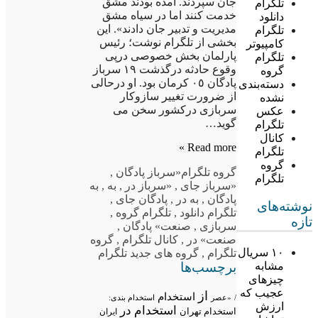
جان سپردند. آمده بودند مشق
تلگرام
خدمت کنند اما در سیاه مشق
دانلود
مدیریت و تدبیر جان دادند». این
تلگرام
بخشی از تلگرام نوشت؛ رئیس
کامپیوتر
پارلمان بخش خصوصی درپی
تلگرام
وقوع حادثه درگذشت ١٩ سرباز
گروه
پادگان ٠٥ کرمان بود. او درحالی
دسته‌بندی
از ضرورت تغییر سازوکار
نشده
سربازی درکشور سخن می
عکس
گوید…
تلگرام
کانال
Read more »
تلگرام
گروه
گروه تلگرام
«سرباز پادگان
,
تلگرام
«سرباز جای
,
«سرباز در
,
به
,
به
پادگان
,
به در
,
پادگان جای
,
نوشته‌های
تلگرام دانلود
,
تلگرام گروه
,
تازه
سربازی
,
صنعت» پادگان
,
صنعت» در
,
کانال تلگرام
,
گروه
۱۰ سریال
تلگرام
,
گروه های جدید تلگرام
برچسب‌ها
مشابه
چیزهای
عجیب که
از
استخدام
/
«عصر
استخدام بندی:
ارزش
استخدام در
استخدام تهران
ایران