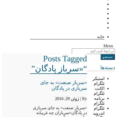
خانه
Menu
Posts Tagged
“«سرباز پادگان”
دسته‌ها
استیکر
«سرباز صنعت» به جای
تلگرام
سربازی در پادگان
اکانت
تلگرام
برنامه
By |
ژوئن 29, 2016
تلگرام
«سرباز صنعت» به جای سربازی
تلگرام
در پادگان«سربازان چه غریبانه
اندروید