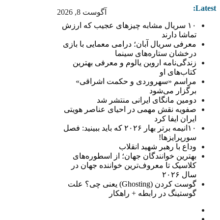
Latest:
آگوست 8, 2026
۱۰ سریال مشابه چیزهای عجیب که ارزش
تماشا دارند
معرفی سریال آبان؛ درامی معمایی با بازی
درخشان ستاره‌های سینما
زندگی‌نامه اروین یالوم و معرفی بهترین
کتاب‌های او
مراسم «سهروردی و حکمت اشراقی»
برگزار می‌شود
دومین مانگای ایرانی منتشر شد
صفویه نقش مهمی در احیای عناصر هویتی
ایران ایفا کرد
۱۰انیمه برتر بهار ۲۰۲۶ که باید ببینید: فصل
سورپرایزها!
وداع با رهبر شهید انقلاب
بهترین خوانندگان جهان؛ از اسطوره‌های
کلاسیک تا معروف‌ترین خواننده جهان در
سال ۲۰۲۶
گوست کردن (Ghosting) یعنی چی؟ علت
گوستینگ در رابطه + راهکار