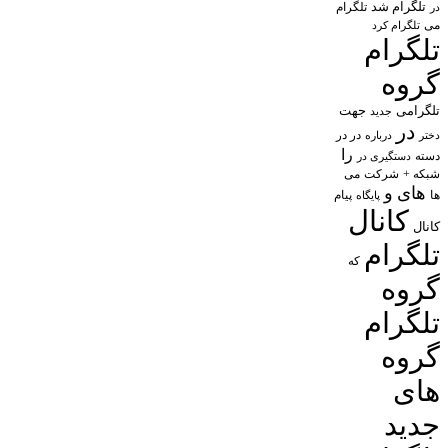
تلگرام شد
تلگرام
در
می
تلگرام کرد
تلگرام
گروه
تلگرامی
جهت
جدید
در
در در
درباره
دختر
را
دسته
دستگیری در
شبکه +
شرکت
می
های
و
پیام
ها
پایگاه
کانال
کانال
تلگرام
که
گروه
تلگرام
گروه
های
جدید