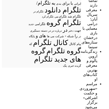
تماشا
تلگرام/
به
با
برای
ایرانی
بندی
دارند
تلگرام دانلود
معرفی
تلگرام در
سریال
تلگرام شد
تلگرام می
تلگرام کرد
آبان؛
تلگرام گروه
درامی
تلگرامی
جدید
معمایی با
در
جهت
در در
درباره
دسته
دستگیری
دختر
بازی
های
و
را
شبکه +
شرکت
می
در
ها
پایگاه
درخشان
کانال تلگرام
ستاره‌های
پیام
کانال
که
سینما
گروه تلگرام
گروه
زندگی‌نامه
اروین
های جدید تلگرام
یالوم و
معرفی
یک
گزیده خبری
بهترین
کتاب‌های
او
مراسم
«سهروردی
و حکمت
اشراقی»
برگزار
می‌شود