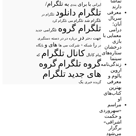
تماشا
تلگرام/
به
با
برای
ایرانی
بندی
دارند
تلگرام دانلود
معرفی
تلگرام در
سریال
تلگرام شد
تلگرام می
تلگرام کرد
آبان؛
تلگرام گروه
درامی
تلگرامی
جدید
معمایی با
در
جهت
در در
درباره
دسته
دستگیری
دختر
بازی
های
و
را
شبکه +
شرکت
می
در
ها
پایگاه
درخشان
کانال تلگرام
ستاره‌های
پیام
کانال
که
سینما
گروه تلگرام
گروه
زندگی‌نامه
اروین
های جدید تلگرام
یالوم و
معرفی
یک
گزیده خبری
بهترین
کتاب‌های
او
مراسم
«سهروردی
و حکمت
اشراقی»
برگزار
می‌شود