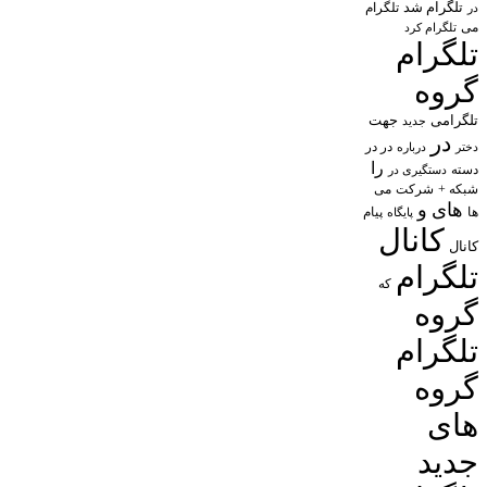
تلگرام شد
تلگرام
در
می
تلگرام کرد
تلگرام
گروه
تلگرامی
جهت
جدید
در
در در
درباره
دختر
را
دسته
دستگیری در
شبکه +
شرکت
می
های
و
پیام
ها
پایگاه
کانال
کانال
تلگرام
که
گروه
تلگرام
گروه
های
جدید