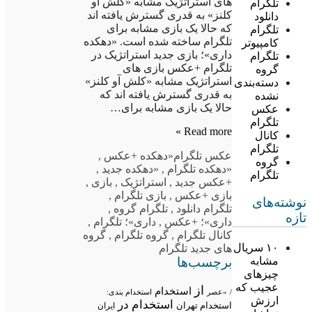
های استراتژیک مشابه «کلش آو
تلگرام
کلنز» به قدری گسترش یافته اند
دانلود
که حالا یک بازی مشابه برای
تلگرام
تلگرام ساخته شده است. «دهکده
کامپیوتر
داری»؛ بازی جدید استراتژیک در
تلگرام
تلگرام +عکس بازی های
گروه
استراتژیک مشابه «کلش آو کلنز»
دسته‌بندی
به قدری گسترش یافته اند که
نشده
حالا یک بازی مشابه برای…
عکس
تلگرام
Read more »
کانال
تلگرام
عکس تلگرام
«دهکده +عکس
,
گروه
«دهکده تلگرام
,
«دهکده جدید
,
تلگرام
+عکس جدید
,
استراتژیک
,
بازی
,
بازی +عکس
,
بازی تلگرام
,
نوشته‌های
تلگرام دانلود
,
تلگرام گروه
,
تازه
داری»؛ +عکس
,
داری»؛ تلگرام
,
کانال تلگرام
,
گروه تلگرام
,
گروه
۱۰ سریال
های جدید تلگرام
برچسب‌ها
مشابه
چیزهای
عجیب که
از
استخدام
/
«عصر
استخدام بندی:
ارزش
استخدام در
استخدام تهران
ایران