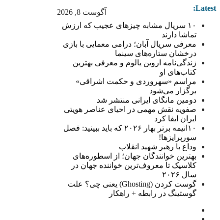
Latest:
آگوست 8, 2026
۱۰ سریال مشابه چیزهای عجیب که ارزش
تماشا دارند
معرفی سریال آبان؛ درامی معمایی با بازی
درخشان ستاره‌های سینما
زندگی‌نامه اروین یالوم و معرفی بهترین
کتاب‌های او
مراسم «سهروردی و حکمت اشراقی»
برگزار می‌شود
دومین مانگای ایرانی منتشر شد
صفویه نقش مهمی در احیای عناصر هویتی
ایران ایفا کرد
۱۰انیمه برتر بهار ۲۰۲۶ که باید ببینید: فصل
سورپرایزها!
وداع با رهبر شهید انقلاب
بهترین خوانندگان جهان؛ از اسطوره‌های
کلاسیک تا معروف‌ترین خواننده جهان در
سال ۲۰۲۶
گوست کردن (Ghosting) یعنی چی؟ علت
گوستینگ در رابطه + راهکار