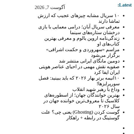
Latest:
آگوست 7, 2026
۱۰ سریال مشابه چیزهای عجیب که ارزش
تماشا دارند
معرفی سریال آبان؛ درامی معمایی با بازی
درخشان ستاره‌های سینما
زندگی‌نامه اروین یالوم و معرفی بهترین
کتاب‌های او
مراسم «سهروردی و حکمت اشراقی»
برگزار می‌شود
دومین مانگای ایرانی منتشر شد
صفویه نقش مهمی در احیای عناصر هویتی
ایران ایفا کرد
۱۰انیمه برتر بهار ۲۰۲۶ که باید ببینید: فصل
سورپرایزها!
وداع با رهبر شهید انقلاب
بهترین خوانندگان جهان؛ از اسطوره‌های
کلاسیک تا معروف‌ترین خواننده جهان در
سال ۲۰۲۶
گوست کردن (Ghosting) یعنی چی؟ علت
گوستینگ در رابطه + راهکار