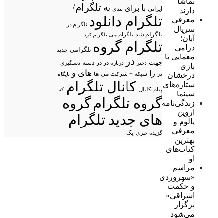
تماشا
تلگرام/
به
با
برای
ایرانی
بندی
دارند
تلگرام دانلود
معرفی
تلگرام در
سریال
تلگرام شد
تلگرام می
تلگرام کرد
آبان؛
تلگرام گروه
درامی
تلگرامی
جدید
معمایی با
در
جهت
در در
درباره
دسته
دستگیری
دختر
بازی
های
و
را
شبکه +
شرکت
می
درخشان
در
ها
پایگاه
کانال تلگرام
ستاره‌های
پیام
کانال
که
سینما
گروه تلگرام
گروه
زندگی‌نامه
اروین
های جدید تلگرام
یالوم و
معرفی
یک
گزیده خبری
بهترین
کتاب‌های
او
مراسم
«سهروردی
و حکمت
اشراقی»
برگزار
می‌شود