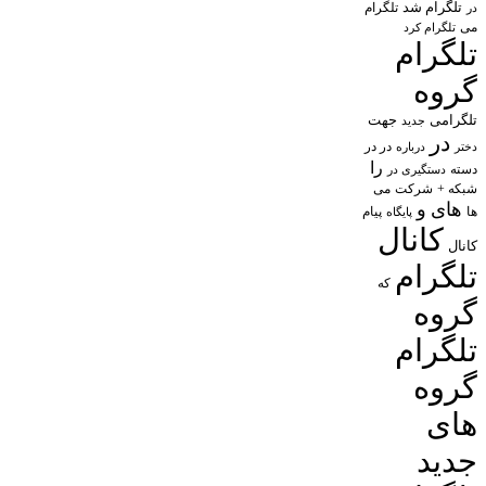
تلگرام شد
تلگرام
در
می
تلگرام کرد
تلگرام
گروه
تلگرامی
جهت
جدید
در
در در
درباره
دختر
را
دسته
دستگیری در
شبکه +
شرکت
می
های
و
پیام
ها
پایگاه
کانال
کانال
تلگرام
که
گروه
تلگرام
گروه
های
جدید