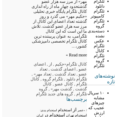
تلگرام
مهر» از مرز سه هزار عضو
دانلود
گذشتحدود چهار ماه از راه اندازی
تلگرام
کانال تلگرام پایگاه خبری تحلیلی
کامپیوتر
«حکیم مهر» می گذرد و روز
تلگرام
گذشته تعداد اعضای این کانال از
گروه
مرز سه هزار عضو گذشت. تلاش
دسته‌بندی
ما این است که این کانال
نشده
تلگرامی، به عنوان پربیننده ترین
عکس
کانال تلگرام تخصصی دامپزشکی
تلگرام
کشور،…
کانال
Read more »
تلگرام
گروه
کانال تلگرام
«حکیم
,
از
,
اعضای
تلگرام
عضو
,
اعضای گذشت
,
تعداد
عضو
,
تعداد گذشت
,
تعداد مهر»
,
نوشته‌های
تلگرام دانلود
,
تلگرام گروه
,
کانال
تازه
تلگرام
,
کانال عضو
,
کانال
گذشت
,
گذشت مهر»
,
گروه
۱۰ سریال
تلگرام
,
گروه های جدید تلگرام
مشابه
برچسب‌ها
چیزهای
عجیب که
از
استخدام
/
«عصر
استخدام بندی:
ارزش
استخدام در
استخدام تهران
ایران