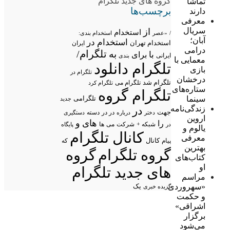
گروه های جدید تلگرام
تماشا
برچسب‌ها
دارند
معرفی
سریال
از
استخدام
/
«عصر
استخدام بندی:
آبان؛
استخدام در
استخدام تهران
ایران
درامی
تلگرام/
به
با
برای
ایرانی
بندی
معمایی با
تلگرام دانلود
بازی
تلگرام در
درخشان
تلگرام شد
تلگرام می
تلگرام کرد
ستاره‌های
تلگرام گروه
سینما
تلگرامی
جدید
زندگی‌نامه
در
جهت
در در
درباره
دسته
دستگیری
دختر
اروین
های
و
را
شبکه +
شرکت
می
در
ها
پایگاه
یالوم و
کانال تلگرام
معرفی
پیام
کانال
که
بهترین
گروه تلگرام
گروه
کتاب‌های
او
های جدید تلگرام
مراسم
«سهروردی
یک
گزیده خبری
و حکمت
اشراقی»
برگزار
می‌شود