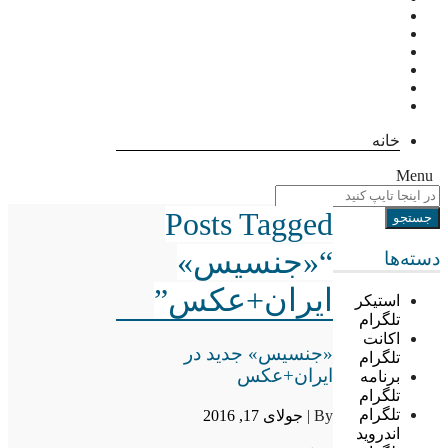
خانه
Menu
Posts Tagged
“«جنسیس»
دسته‌ها
ایران+عکس”
استیکر
تلگرام
اکانت
«جنسیس» جدید در
تلگرام
ایران+عکس
برنامه
تلگرام
تلگرام
By |
جولای 17, 2016
اندروید