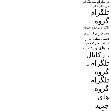
تلگرام شد
تلگرام
در
می
تلگرام کرد
تلگرام
گروه
تلگرامی
جهت
جدید
در
در در
درباره
دختر
را
دسته
دستگیری در
شبکه +
شرکت
می
های
و
پیام
ها
پایگاه
کانال
کانال
تلگرام
که
گروه
تلگرام
گروه
های
جدید