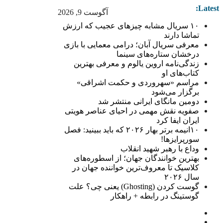
Latest:
آگوست 9, 2026
۱۰ سریال مشابه چیزهای عجیب که ارزش
تماشا دارند
معرفی سریال آبان؛ درامی معمایی با بازی
درخشان ستاره‌های سینما
زندگی‌نامه اروین یالوم و معرفی بهترین
کتاب‌های او
مراسم «سهروردی و حکمت اشراقی»
برگزار می‌شود
دومین مانگای ایرانی منتشر شد
صفویه نقش مهمی در احیای عناصر هویتی
ایران ایفا کرد
۱۰انیمه برتر بهار ۲۰۲۶ که باید ببینید: فصل
سورپرایزها!
وداع با رهبر شهید انقلاب
بهترین خوانندگان جهان؛ از اسطوره‌های
کلاسیک تا معروف‌ترین خواننده جهان در
سال ۲۰۲۶
گوست کردن (Ghosting) یعنی چی؟ علت
گوستینگ در رابطه + راهکار