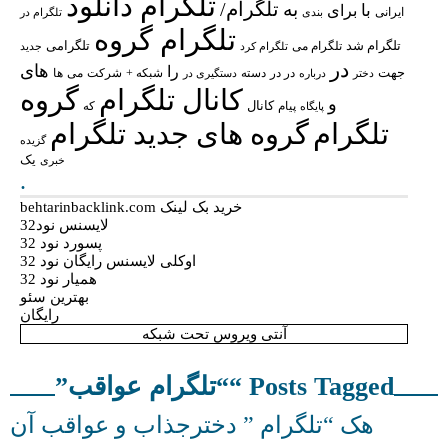
تلگرام دانلود
تلگرام/
به
با
برای
ایرانی
بندی
تلگرام در
تلگرام گروه
تلگرام شد
تلگرامی
تلگرام می
تلگرام کرد
جدید
در
های
را
جهت
در در
شبکه +
شرکت
می
درباره
دسته
دستگیری در
ها
دختر
کانال تلگرام
گروه
و
پیام
کانال
پایگاه
که
تلگرام
گروه های جدید تلگرام
گزیده
یک
خبری
.
خرید بک لینک behtarinbacklink.com
لایسنس نود32
پسورد نود 32
اوکلی لایسنس رایگان نود 32
همیار نود 32
بهترین سئو
رایگان
آنتی ویروس تحت شبکه
Posts Tagged ““تلگرام عواقب”
هک “تلگرام ” دخترجذاب و عواقب آن