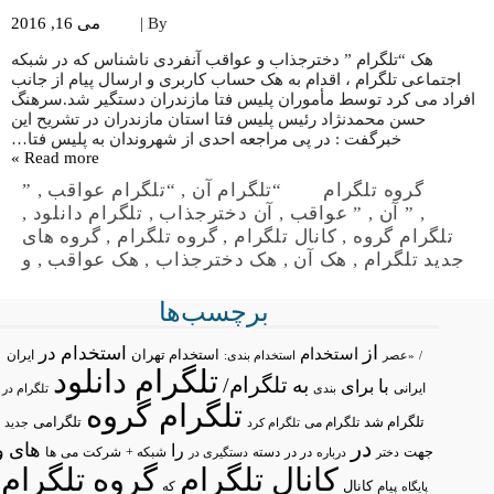
By |
می 16, 2016
هک “تلگرام ” دخترجذاب و عواقب آنفردی ناشناس که در شبکه
اجتماعی تلگرام ، اقدام به هک حساب کاربری و ارسال پیام از جانب
افراد می کرد توسط مأموران پلیس فتا مازندران دستگیر شد.سرهنگ
حسن محمدنژاد رئیس پلیس فتا استان مازندران در تشریح این
خبرگفت : در پی مراجعه احدی از شهروندان به پلیس فتا…
Read more »
گروه تلگرام
“تلگرام آن
,
“تلگرام عواقب
,
”
,
” آن
,
” عواقب
,
آن دخترجذاب
,
تلگرام دانلود
,
تلگرام گروه
,
کانال تلگرام
,
گروه تلگرام
,
گروه های
جدید تلگرام
,
هک آن
,
هک دخترجذاب
,
هک عواقب
,
و
برچسب‌ها
از
استخدام در
استخدام
استخدام تهران
ایران
/
«عصر
استخدام بندی:
تلگرام دانلود
تلگرام/
به
با
برای
ایرانی
بندی
تلگرام در
تلگرام گروه
تلگرام شد
تلگرامی
تلگرام می
تلگرام کرد
جدید
در
های
و
را
جهت
در در
شبکه +
شرکت
می
درباره
دسته
دستگیری در
ها
دختر
کانال تلگرام
گروه تلگرام
پیام
کانال
پایگاه
که