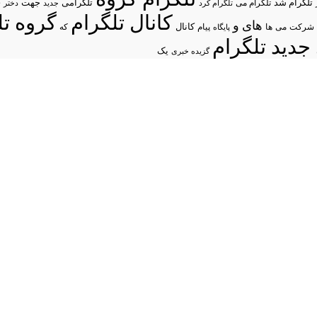
د
تلگرام شد
تلگرامی
تلگرام می
جهت
تلگرام کرد
جدید
دختر
کانال تلگرام
گروه تل
های
و
شرکت
می
پیام
کانال
ها
پایگاه
که
جدید تلگرام
یک
گزیده خبری