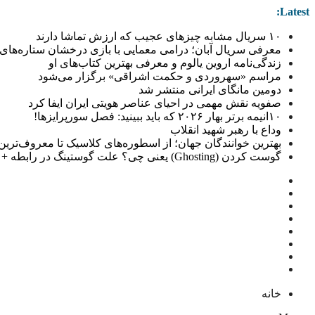
Latest:
۱۰ سریال مشابه چیزهای عجیب که ارزش تماشا دارند
معرفی سریال آبان؛ درامی معمایی با بازی درخشان ستاره‌های 
زندگی‌نامه اروین یالوم و معرفی بهترین کتاب‌های او
مراسم «سهروردی و حکمت اشراقی» برگزار می‌شود
دومین مانگای ایرانی منتشر شد
صفویه نقش مهمی در احیای عناصر هویتی ایران ایفا کرد
۱۰انیمه برتر بهار ۲۰۲۶ که باید ببینید: فصل سورپرایزها!
وداع با رهبر شهید انقلاب
بهترین خوانندگان جهان؛ از اسطوره‌های کلاسیک تا معروف‌ترین خو
گوست کردن (Ghosting) یعنی چی؟ علت گوستینگ در رابطه + راهکار
خانه