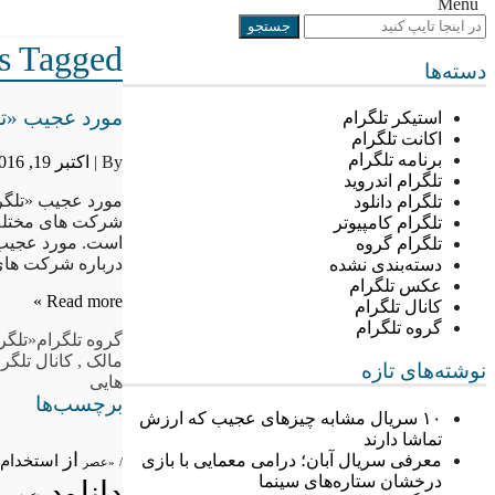
Menu
Posts Tagged “«تلگ
دسته‌ها
مورد عجیب «تلگ
استیکر تلگرام
اکانت تلگرام
برنامه تلگرام
By |
اکتبر 19, 2016
تلگرام اندروید
مورد عجیب «تلگرا
تلگرام دانلود
شرکت های مختلف 
تلگرام کامپیوتر
است. مورد عجیب «
تلگرام گروه
درباره شرکت ها
دسته‌بندی نشده
عکس تلگرام
Read more »
کانال تلگرام
گروه تلگرام
گروه تلگرام
«تلگر
مالک
,
کانال تلگرا
نوشته‌های تازه
هایی
برچسب‌ها
۱۰ سریال مشابه چیزهای عجیب که ارزش
تماشا دارند
از
معرفی سریال آبان؛ درامی معمایی با بازی
استخدام
/
«عصر
درخشان ستاره‌های سینما
دانلود