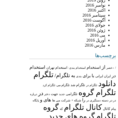
ژوئن 2019
نوامبر 2016
اکتبر 2016
سپتامبر 2016
آگوست 2016
جولای 2016
ژوئن 2016
می 2016
آوریل 2016
مارس 2016
برچسب‌ها
از
استخدام
استخدام
استخدام تهران
/
«عصر
استخدام بندی:
تلگرام
تلگرام/
به
در
با
برای
ایران
ایرانی
بندی
دانلود
تلگرام شد
تلگرام می
تلگرام در
تلگرام کرد
تلگرام گروه
در
تلگرامی
جهت
جدید
درباره
دختر
های
و
را
در در
شبکه +
شرکت
می
دسته
دستگیری در
ها
پایگاه
کانال تلگرام
گروه
پیام
کانال
که
تلگرام
گروه های جدید