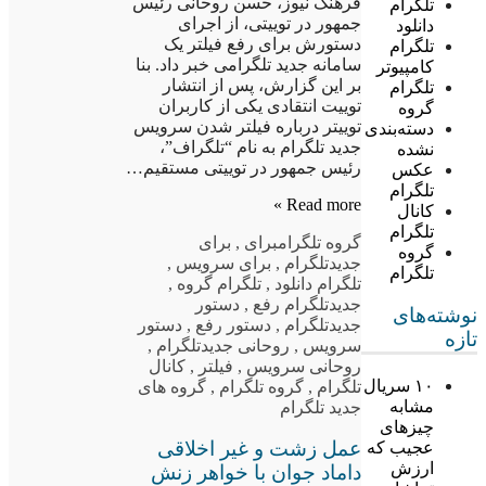
فرهنگ نیوز، حسن روحانی رئیس
تلگرام
جمهور در توییتی، از اجرای
دانلود
دستورش برای رفع فیلتر یک
تلگرام
سامانه جدید تلگرامی خبر داد. بنا
کامپیوتر
بر این گزارش، پس از انتشار
تلگرام
توییت انتقادی یکی از کاربران
گروه
توییتر درباره فیلتر شدن سرویس
دسته‌بندی
جدید تلگرام به نام “تلگراف”،
نشده
رئیس جمهور در توییتی مستقیم…
عکس
تلگرام
Read more »
کانال
تلگرام
گروه تلگرام
برای
,
برای
گروه
جدیدتلگرام
,
برای سرویس
,
تلگرام
تلگرام دانلود
,
تلگرام گروه
,
جدیدتلگرام رفع
,
دستور
نوشته‌های
جدیدتلگرام
,
دستور رفع
,
دستور
تازه
سرویس
,
روحانی جدیدتلگرام
,
روحانی سرویس
,
فیلتر
,
کانال
۱۰ سریال
تلگرام
,
گروه تلگرام
,
گروه های
مشابه
جدید تلگرام
چیزهای
عمل زشت و غیر اخلاقی
عجیب که
ارزش
داماد جوان با خواهر زنش