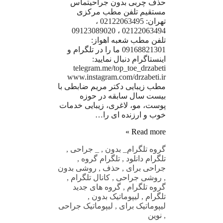
حذف چربی بدون جراحیتماس
مستقیم تلفن مطب مرکزی
تهران: 02122063495 ،
02122063494 ، 09123089020
تلفن مطب شعبه اهواز:
09168821301 ما را در تلگرام و
اینستاگرام دنبال نمایید:
telegram.me/top_toe_drzabeti
www.instagram.com/drzabeti.ir
مطب زیبایی دکتر مریم ضابطی با
بیست سال سابقه در حوزه
پوست، مو، لاغری، زیبایی خدمات
خوب و ارزنده ای را…
Read more »
گروه تلگرام
_ بدون
,
_ جراحی
,
تلگرام دانلود
,
تلگرام گروه
,
جراحی برای
,
حذف
,
روشی بدون
,
روشی جراحی
,
کانال تلگرام
,
گروه تلگرام
,
گروه های جدید
تلگرام
,
لیپوماتیک بدون
,
لیپوماتیک برای
,
لیپوماتیک جراحی
,
نوین