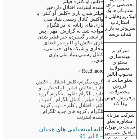
«کلش آو کلنز» فیلتر
تخصصی برای
نشده،اینترنت اختلال داردخبر
استارتاپ‌ها
بک
فیلتر شدن بازی «کلش آو کلنز» با
لینک پروفایلی
تا
واکنش کانال رسمی بنیاد ملی
استارتاپ
بازی های رایانه ای در تلگرام
سریع‌تر به بازار
مواجه شد. به گزارش مهر ، پس
هدف برسد
از انتشار گسترده خبر فیلتر شدن
بازی «کلش آو کلنز» در فضای
مجازی و شبکه های اجتماعی،
تمرکز بر
کانال رسمی بنیاد ملی بازی
بهینه‌سازی
های…
محتوای
محصولات
Read more »
محبوب
آنالیز
سئو سایت
تا
گروه تلگرام
«کلش اختلال
,
«کلش
فروش
دارد
,
«کلش فیلتر
,
آو اختلال
,
آو
محصولات
دارد
,
تلگرام دانلود
,
تلگرام گروه
,
پرفروش جهش
دارد فیلتر
,
کانال تلگرام
,
کلنز»
,
پیدا کند
کلنز» اختلال
,
کلنز» دارد
,
گروه
تلگرام
,
گروه های جدید تلگرام
,
شرکت مزایای
نشده،اینترنت
مشاوره سئو
سایت در تهران
کلیه استخدامی های همدان
ترافیک تضمینی
– 8 آذر 95