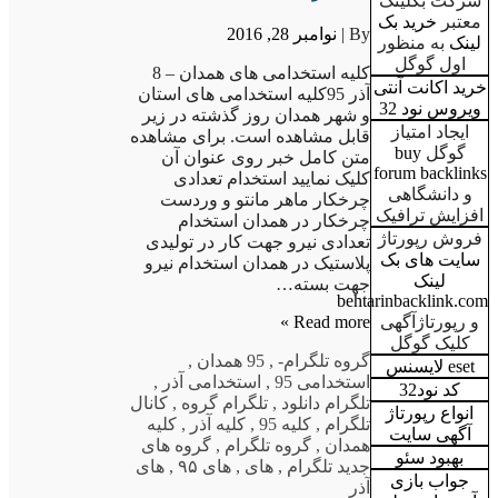
شرکت بکلینک
معتبر
خرید بک
By |
نوامبر 28, 2016
لینک
به منظور
اول گوگل
کلیه استخدامی های همدان – 8
خرید اکانت آنتی
آذر 95کلیه استخدامی های استان
ویروس نود 32
و شهر همدان روز گذشته در زیر
ایجاد امتیاز
قابل مشاهده است. برای مشاهده
گوگل
buy
متن کامل خبر روی عنوان آن
forum backlinks
کلیک نمایید استخدام تعدادی
و دانشگاهی
چرخکار ماهر مانتو و وردست
افزایش ترافیک
چرخکار در همدان استخدام
فروش رپورتاژ
تعدادی نیرو جهت کار در تولیدی
سایت های بک
پلاستیک در همدان استخدام نیرو
لینک
جهت بسته…
behtarinbacklink.com
Read more »
و رپورتاژآگهی
کلیک گوگل
گروه تلگرام
-
,
95 همدان
,
eset لایسنس
استخدامی 95
,
استخدامی آذر
,
کد نود32
تلگرام دانلود
,
تلگرام گروه
,
کانال
انواع رپورتاژ
تلگرام
,
کلیه 95
,
کلیه آذر
,
کلیه
آگهی سایت
همدان
,
گروه تلگرام
,
گروه های
بهبود سئو
جدید تلگرام
,
های
,
های ۹۵
,
های
جواب بازی
آذر