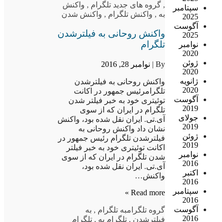
,
گروه های جدید تلگرام
,
واکنش
سپتامبر
به
,
واکنش تلگرام
,
واکنش شدن
2025
آگوست
واکنش روحانی به فیلترشدن
2025
تلگرام
نوامبر
2020
ژوئن
By |
نوامبر 28, 2016
2020
ژانویه
واکنش روحانی به فیلترشدن
2020
تلگرامرئیس جمهور در اکانت
آگوست
توئیتری خود به خبر فیلتر شدن
2019
تلگرام در ایران که از سوی
جولای
آی.تی. ایران نقل شده بود، واکنش
2019
نشان داد واکنش روحانی به
ژوئن
فیلترشدن تلگرام رئیس جمهور در
2019
اکانت توئیتری خود به خبر فیلتر
نوامبر
شدن تلگرام در ایران که از سوی
2016
آی.تی. ایران نقل شده بود،
اکتبر
واکنش…
2016
سپتامبر
Read more »
2016
آگوست
گروه تلگرام
به تلگرام
,
به
2016
فیلترشدن
,
تلگرام به
,
تلگرام