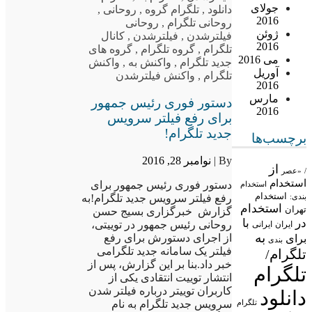
جولای
دانلود
,
تلگرام گروه
,
روحانی
,
2016
روحانی تلگرام
,
روحانی
ژوئن
فیلترشدن
,
فیلترشدن
,
کانال
2016
تلگرام
,
گروه تلگرام
,
گروه های
می 2016
جدید تلگرام
,
واکنش به
,
واکنش
آوریل
تلگرام
,
واکنش فیلترشدن
2016
مارس
دستور فوری رئیس جمهور
2016
برای رفع فیلتر سرویس
جدید تلگرام!
برچسب‌ها
By |
نوامبر 28, 2016
از
/
«عصر
استخدام
دستور فوری رئیس جمهور برای
استخدام
استخدام
بندی:
رفع فیلتر سرویس جدید تلگرام!به
استخدام
تهران
گزارش خبرگزاری بسیج حسن
در
با
روحانی رئیس جمهور در توییتی،
ایران
ایرانی
به
از اجرای دستورش برای رفع
برای
بندی
فیلتر یک سامانه جدید تلگرامی
تلگرام/
خبر داد.بنا بر این گزارش، پس از
تلگرام
انتشار توییت انتقادی یکی از
کاربران توییتر درباره فیلتر شدن
دانلود
تلگرام
سرویس جدید تلگرام به نام