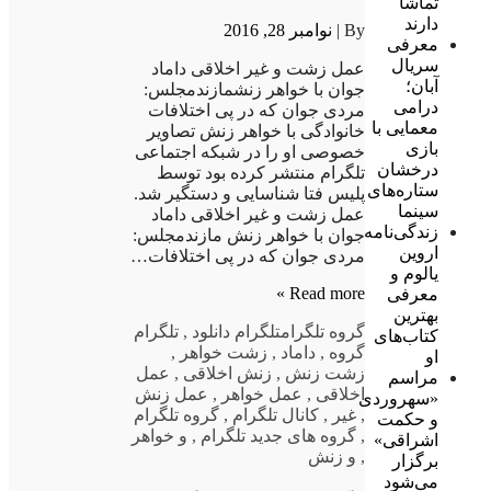
تماشا
دارند
By |
نوامبر 28, 2016
معرفی
سریال
عمل زشت و غیر اخلاقی داماد
آبان؛
جوان با خواهر زنشمازندمجلس:
درامی
مردی جوان که در پی اختلافات
معمایی با
خانوادگی با خواهر زنش تصاویر
بازی
خصوصی او را در شبکه اجتماعی
درخشان
تلگرام منتشر کرده بود توسط
ستاره‌های
پلیس فتا شناسایی و دستگیر شد.
سینما
عمل زشت و غیر اخلاقی داماد
زندگی‌نامه
جوان با خواهر زنش مازندمجلس:
اروین
مردی جوان که در پی اختلافات…
یالوم و
Read more »
معرفی
بهترین
گروه تلگرام
تلگرام دانلود
,
تلگرام
کتاب‌های
گروه
,
داماد
,
زشت خواهر
,
او
زشت زنش
,
زنش اخلاقی
,
عمل
مراسم
اخلاقی
,
عمل خواهر
,
عمل زنش
«سهروردی
,
غیر
,
کانال تلگرام
,
گروه تلگرام
و حکمت
,
گروه های جدید تلگرام
,
و خواهر
اشراقی»
,
و زنش
برگزار
می‌شود