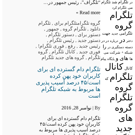
تلگرام شد
“تلگراف”، رئیس جمهور در…
تلگرام
در
می
تلگرام کرد
Read more »
تلگرام
گروه
گروه تلگرام
تلگرام برای
,
تلگرام
دانلود
,
تلگرام گروه
,
جمهور
,
تلگرامی
جهت
جدید
دستور برای
,
دستور تلگرام
,
در
دستور جدید
,
رئیس تلگرام
,
در در
درباره
دختر
رئیس جدید
,
رفع
,
فوری تلگرام!
,
را
دسته
دستگیری در
فوری جدید
,
کانال تلگرام
,
گروه
شبکه +
شرکت
می
تلگرام
,
گروه های جدید تلگرام
های
و
پیام
ها
پایگاه
کانال
تلگرام دام گسترده ای برای
کانال
تلگرام
کاربران خود پهن کرده
که
است/۴۵ درصد آسیب پذیری
گروه
ها مربوط به شبکه تلگرام
تلگرام
است
گروه
By |
نوامبر 28, 2016
های
تلگرام دام گسترده ای برای
کاربران خود پهن کرده است/۴۵
جدید
درصد آسیب پذیری ها مربوط به