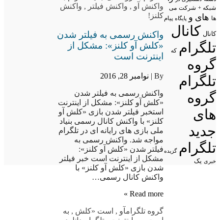
واکنش آو
,
واکنش فیلتر
,
واکنش
شبکه +
شرکت
می
کلنز!
های
و
پیام
ها
پایگاه
کانال
واکنش رسمی به فیلتر شدن
کانال
تلگرام
«کلش آو کلنز»: مشکل از
که
اینترنت است
گروه
By |
نوامبر 28, 2016
تلگرام
واکنش رسمی به فیلتر شدن
گروه
«کلش آو کلنز»: مشکل از اینترنت
های
استخبر فیلتر شدن بازی «کلش آو
کلنز» با واکنش کانال رسمی بنیاد
جدید
ملی بازی های رایانه ای در تلگرام
مواجه شد. واکنش رسمی به
تلگرام
فیلتر شدن «کلش آو کلنز»:
گزیده
مشکل از اینترنت است خبر فیلتر
یک
خبری
شدن بازی «کلش آو کلنز» با
واکنش کانال رسمی…
Read more »
گروه تلگرام
آو
,
است «کلش
,
به