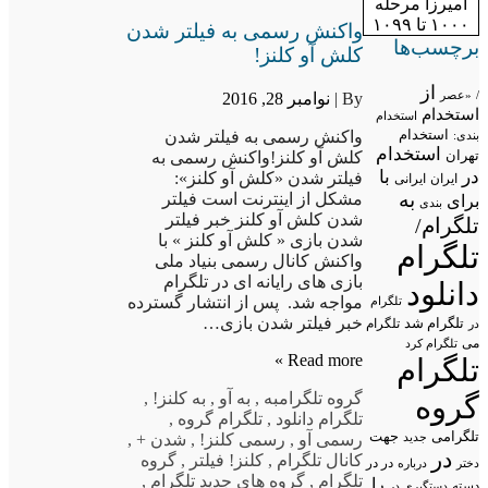
آمیرزا مرحله
۱۰۰۰ تا ۱۰۹۹
واکنش رسمی به فیلتر شدن
برچسب‌ها
کلش آو کلنز!
از
/
«عصر
By |
نوامبر 28, 2016
استخدام
استخدام
استخدام
واکنش رسمی به فیلتر شدن
بندی:
استخدام
تهران
کلش آو کلنز!واکنش رسمی به
در
با
فیلتر شدن «کلش آو کلنز»:
ایران
ایرانی
به
مشکل از اینترنت است فیلتر
برای
بندی
شدن کلش آو کلنز خبر فیلتر
تلگرام/
شدن بازی « کلش آو کلنز » با
تلگرام
واکنش کانال رسمی بنیاد ملی
بازی های رایانه ای در تلگرام
دانلود
مواجه شد. پس از انتشار گسترده
تلگرام
خبر فیلتر شدن بازی…
تلگرام شد
تلگرام
در
می
تلگرام کرد
Read more »
تلگرام
گروه تلگرام
به
,
به آو
,
به کلنز!
,
گروه
تلگرام دانلود
,
تلگرام گروه
,
تلگرامی
جهت
جدید
رسمی آو
,
رسمی کلنز!
,
شدن +
,
در
کانال تلگرام
,
کلنز! فیلتر
,
گروه
در در
درباره
دختر
تلگرام
,
گروه های جدید تلگرام
,
را
دسته
دستگیری در