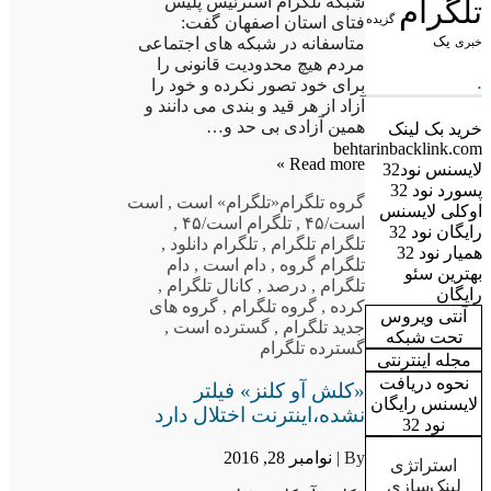
شبکه تلگرام استرئیس پلیس
تلگرام
گزیده
فتای استان اصفهان گفت:
یک
متاسفانه در شبکه های اجتماعی
خبری
مردم هیچ محدودیت قانونی را
.
برای خود تصور نکرده و خود را
آزاد از هر قید و بندی می دانند و
همین آزادی بی حد و…
خرید بک لینک
behtarinbacklink.com
Read more »
لایسنس نود32
پسورد نود 32
گروه تلگرام
«تلگرام» است
,
است
اوکلی لایسنس
است/۴۵
,
تلگرام است/۴۵
,
رایگان نود 32
تلگرام تلگرام
,
تلگرام دانلود
,
همیار نود 32
تلگرام گروه
,
دام است
,
دام
بهترین سئو
تلگرام
,
درصد
,
کانال تلگرام
,
رایگان
کرده
,
گروه تلگرام
,
گروه های
آنتی ویروس
جدید تلگرام
,
گسترده است
,
تحت شبکه
گسترده تلگرام
مجله اینترنتی
نحوه دریافت
«کلش آو کلنز» فیلتر
لایسنس رایگان
نشده،اینترنت اختلال دارد
نود 32
By |
نوامبر 28, 2016
استراتژی
لینک‌سازی