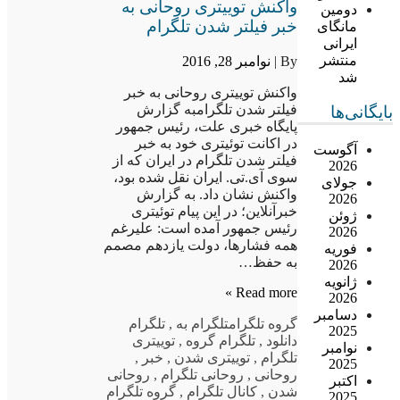
واکنش توییتری روحانی به
دومین
خبر فیلتر شدن تلگرام
مانگای
ایرانی
منتشر
By |
نوامبر 28, 2016
شد
واکنش توییتری روحانی به خبر
فیلتر شدن تلگرامبه گزارش
بایگانی‌ها
پایگاه خبری علت، رئیس جمهور
در اکانت توئیتری خود به خبر
آگوست
فیلتر شدن تلگرام در ایران که از
2026
سوی آی.تی. ایران نقل شده بود،
جولای
واکنش نشان داد. به گزارش
2026
خبرآنلاین؛ در این پیام توئیتری
ژوئن
رئیس جمهور آمده است: علیرغم
2026
همه فشارها، دولت یازدهم مصمم
فوریه
به حفظ…
2026
ژانویه
Read more »
2026
دسامبر
گروه تلگرام
تلگرام به
,
تلگرام
2025
دانلود
,
تلگرام گروه
,
توییتری
نوامبر
تلگرام
,
توییتری شدن
,
خبر
,
2025
روحانی
,
روحانی تلگرام
,
روحانی
اکتبر
شدن
,
کانال تلگرام
,
گروه تلگرام
2025