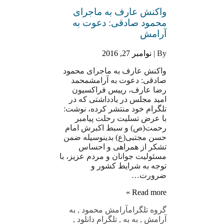
واکنش عارف به ماجرای
محمود صادقی: دعوت به
آرامش
By |
نوامبر 27, 2016
واکنش عارف به ماجرای محمود
صادقی: دعوت به آرامشمحمد
رضا عارف، رییس فراکسیون
امید مجلس در یادداشتی که در
تلگرام خود منتشر کرده، نوشت:
با عرض تسلیت رحلت پیامبر
رحمت(ص) و سبط اکبرش امام
حسن مجتبی(ع) بدینوسیله ضمن
تشکر از همراهی و احساس
مسئولیت جوانان و مردم عزیز، با
توجه به شرایط کشور و
ضرورت…
Read more »
گروه تلگرام
آرامش محمود
,
به
آرامش
,
به به
,
تلگرام دانلود
,