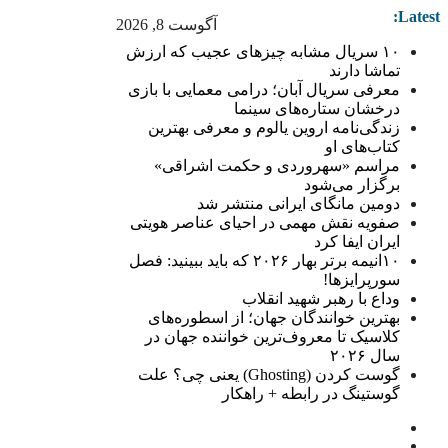
Latest:
آگوست 8, 2026
۱۰ سریال مشابه چیزهای عجیب که ارزش
تماشا دارند
معرفی سریال آبان؛ درامی معمایی با بازی
درخشان ستاره‌های سینما
زندگی‌نامه اروین یالوم و معرفی بهترین
کتاب‌های او
مراسم «سهروردی و حکمت اشراقی»
برگزار می‌شود
دومین مانگای ایرانی منتشر شد
صفویه نقش مهمی در احیای عناصر هویتی
ایران ایفا کرد
۱۰انیمه برتر بهار ۲۰۲۶ که باید ببینید: فصل
سورپرایزها!
وداع با رهبر شهید انقلاب
بهترین خوانندگان جهان؛ از اسطوره‌های
کلاسیک تا معروف‌ترین خواننده جهان در
سال ۲۰۲۶
گوست کردن (Ghosting) یعنی چی؟ علت
گوستینگ در رابطه + راهکار