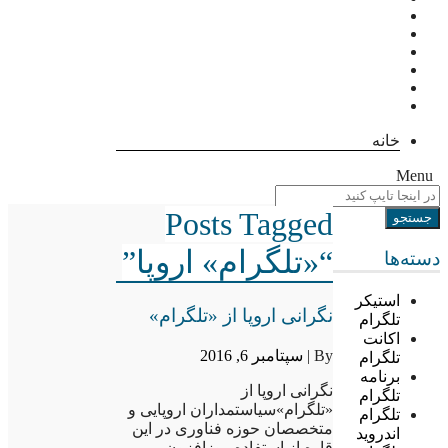
خانه
Menu
Posts Tagged
“«تلگرام» اروپا”
دسته‌ها
استیکر
نگرانی اروپا از «تلگرام»
تلگرام
اکانت
By |
سپتامبر 6, 2016
تلگرام
برنامه
نگرانی اروپا از
تلگرام
«تلگرام»سیاستمداران اروپایی و
تلگرام
متخصصان حوزه فناوری در این
اندروید
قاره از استفاده روزافزون