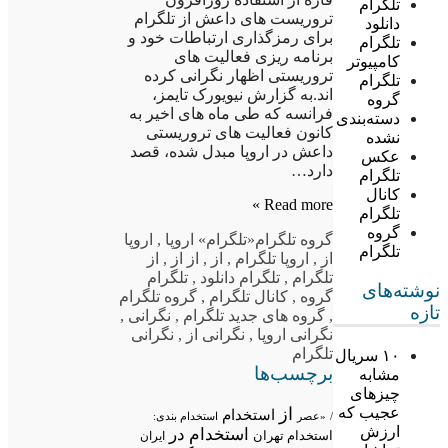
تلگرام
تروریست های داعش از تلگرام
دانلود
برای رمزگذاری ارتباطات خود و
تلگرام
برنامه ریزی فعالیت های
کامپیوتر
تروریستی اظهار نگرانی کرده
تلگرام
اند.به گزارش نیویورک تایمز،
گروه
فرانسه که طی ماه های اخیر به
دسته‌بندی
کانون فعالیت های تروریستی
نشده
داعش در اروپا مبدل شده، قصد
عکس
دارد…
تلگرام
کانال
Read more »
تلگرام
گروه
گروه تلگرام
«تلگرام» اروپا
,
اروپا
تلگرام
از
,
اروپا تلگرام
,
از
,
از از
,
از
تلگرام
,
تلگرام دانلود
,
تلگرام
نوشته‌های
گروه
,
کانال تلگرام
,
گروه تلگرام
تازه
,
گروه های جدید تلگرام
,
نگرانی
,
نگرانی اروپا
,
نگرانی از
,
نگرانی
تلگرام
۱۰ سریال
برچسب‌ها
مشابه
چیزهای
عجیب که
از
استخدام
/
«عصر
استخدام بندی:
ارزش
استخدام در
استخدام تهران
ایران