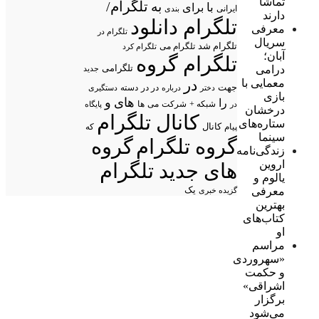
تماشا
تلگرام/
به
با
برای
ایرانی
بندی
دارند
تلگرام دانلود
معرفی
تلگرام در
سریال
تلگرام شد
تلگرام می
تلگرام کرد
آبان؛
تلگرام گروه
تلگرامی
درامی
جدید
معمایی با
در
جهت
در در
درباره
دسته
دستگیری
دختر
بازی
های
و
را
شبکه +
شرکت
می
در
ها
پایگاه
درخشان
کانال تلگرام
ستاره‌های
پیام
کانال
که
سینما
گروه تلگرام
گروه
زندگی‌نامه
اروین
های جدید تلگرام
یالوم و
معرفی
یک
گزیده خبری
بهترین
کتاب‌های
او
مراسم
«سهروردی
و حکمت
اشراقی»
برگزار
می‌شود