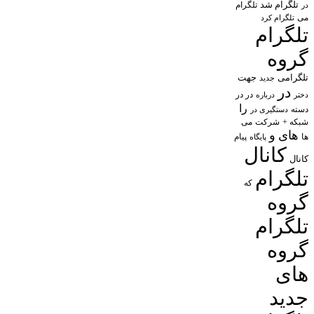
تلگرام شد
تلگرام
در
می
تلگرام کرد
تلگرام
گروه
تلگرامی
جهت
جدید
در
در در
درباره
دختر
را
دسته
دستگیری در
شبکه +
شرکت
می
های
و
پیام
ها
پایگاه
کانال
کانال
تلگرام
که
گروه
تلگرام
گروه
های
جدید