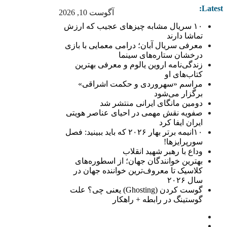
Latest:
آگوست 10, 2026
۱۰ سریال مشابه چیزهای عجیب که ارزش
تماشا دارند
معرفی سریال آبان؛ درامی معمایی با بازی
درخشان ستاره‌های سینما
زندگی‌نامه اروین یالوم و معرفی بهترین
کتاب‌های او
مراسم «سهروردی و حکمت اشراقی»
برگزار می‌شود
دومین مانگای ایرانی منتشر شد
صفویه نقش مهمی در احیای عناصر هویتی
ایران ایفا کرد
۱۰انیمه برتر بهار ۲۰۲۶ که باید ببینید: فصل
سورپرایزها!
وداع با رهبر شهید انقلاب
بهترین خوانندگان جهان؛ از اسطوره‌های
کلاسیک تا معروف‌ترین خواننده جهان در
سال ۲۰۲۶
گوست کردن (Ghosting) یعنی چی؟ علت
گوستینگ در رابطه + راهکار