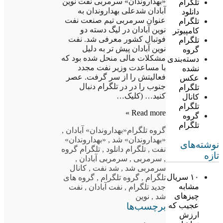
«بهداروندان» سرمربی نفت نوین
تلگرام
آبادان شدعلی بهداروندان به
دانلود
عنوان سرمربی تیم صنعت نفت
تلگرام
نوین آبادان در لیگ دسته دو
کامپیوتر
فوتبال کشور معرفی شد. نفت
تلگرام
نوین آبادان پیش تر به دلیل
گروه
مشکلات مالی منحل شده بود که
دسته‌بندی
با مساعدت وزیر نفت مجدد
نشده
فعالیتش را از سر گرفت. عصر
عکس
جنوب را در در تلگرام دنبال
تلگرام
کنید… (کلیک…
کانال
تلگرام
Read more »
گروه
تلگرام
گروه تلگرام
«بهداروندان» آبادان
,
«بهداروندان» شد
,
«بهداروندان»
نوشته‌های
نفت
,
تلگرام دانلود
,
تلگرام گروه
تازه
,
سرمربی
,
سرمربی آبادان
,
سرمربی شد
,
شد نفت
,
کانال
۱۰ سریال
تلگرام
,
گروه تلگرام
,
گروه های
مشابه
جدید تلگرام
,
نفت آبادان
,
نفت
چیزهای
شد
,
نوین
برچسب‌ها
عجیب که
ارزش