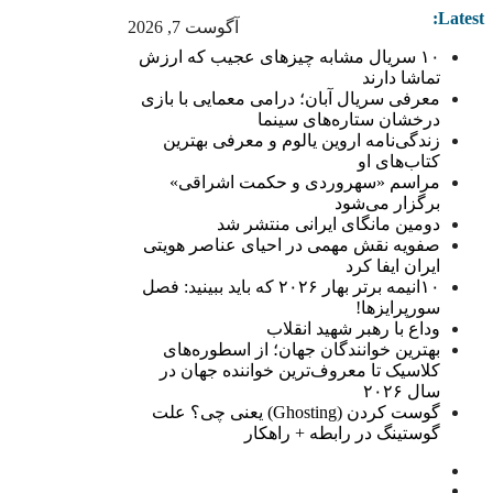
Latest:
آگوست 7, 2026
۱۰ سریال مشابه چیزهای عجیب که ارزش
تماشا دارند
معرفی سریال آبان؛ درامی معمایی با بازی
درخشان ستاره‌های سینما
زندگی‌نامه اروین یالوم و معرفی بهترین
کتاب‌های او
مراسم «سهروردی و حکمت اشراقی»
برگزار می‌شود
دومین مانگای ایرانی منتشر شد
صفویه نقش مهمی در احیای عناصر هویتی
ایران ایفا کرد
۱۰انیمه برتر بهار ۲۰۲۶ که باید ببینید: فصل
سورپرایزها!
وداع با رهبر شهید انقلاب
بهترین خوانندگان جهان؛ از اسطوره‌های
کلاسیک تا معروف‌ترین خواننده جهان در
سال ۲۰۲۶
گوست کردن (Ghosting) یعنی چی؟ علت
گوستینگ در رابطه + راهکار