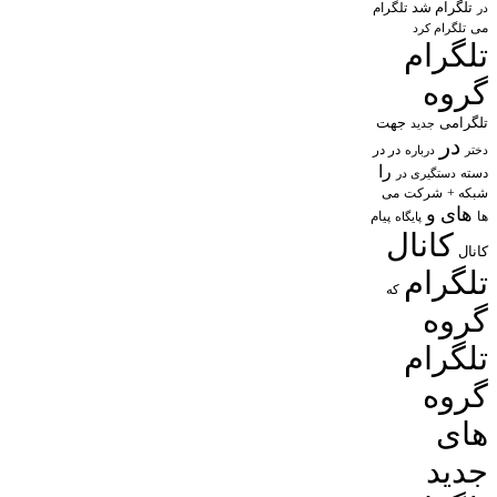
تلگرام شد
تلگرام
در
می
تلگرام کرد
تلگرام
گروه
تلگرامی
جهت
جدید
در
در در
درباره
دختر
را
دسته
دستگیری در
شبکه +
شرکت
می
های
و
پیام
ها
پایگاه
کانال
کانال
تلگرام
که
گروه
تلگرام
گروه
های
جدید