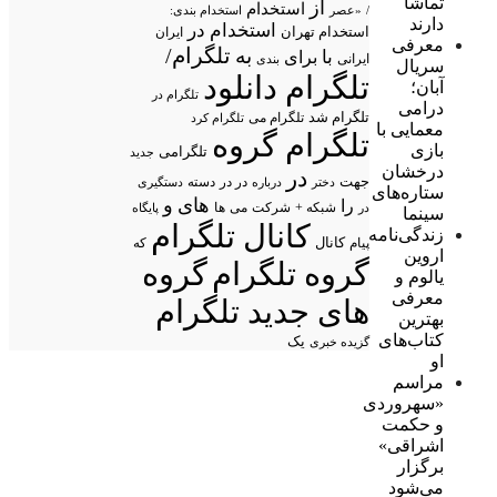
تماشا
از
استخدام
/
«عصر
استخدام بندی:
دارند
استخدام در
استخدام تهران
ایران
معرفی
تلگرام/
به
با
برای
ایرانی
بندی
سریال
تلگرام دانلود
آبان؛
تلگرام در
درامی
تلگرام شد
تلگرام می
تلگرام کرد
معمایی با
تلگرام گروه
بازی
تلگرامی
جدید
درخشان
در
جهت
در در
درباره
دسته
دستگیری
دختر
ستاره‌های
های
و
را
شبکه +
شرکت
می
در
ها
پایگاه
سینما
کانال تلگرام
زندگی‌نامه
پیام
کانال
که
اروین
گروه تلگرام
گروه
یالوم و
معرفی
های جدید تلگرام
بهترین
کتاب‌های
یک
گزیده خبری
او
مراسم
«سهروردی
و حکمت
اشراقی»
برگزار
می‌شود