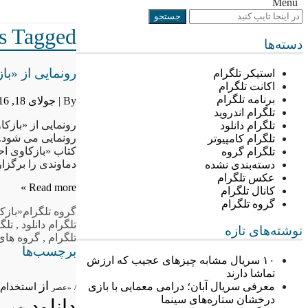
Menu
Posts Tagged “«ب
دسته‌ها
رونمایی از «با
استیکر تلگرام
اکانت تلگرام
برنامه تلگرام
By |
جولای 18, 2016
تلگرام اندروید
رونمایی از «بازکا
تلگرام دانلود
رونمایی می شود. 
تلگرام کامپیوتر
کتاب «بازکاوی احا
تلگرام گروه
دماوندی را برگزار 
دسته‌بندی نشده
عکس تلگرام
Read more »
کانال تلگرام
گروه تلگرام
گروه تلگرام
«بازک
تلگرام دانلود
,
تلگ
نوشته‌های تازه
تلگرام
,
گروه های 
برچسب‌ها
۱۰ سریال مشابه چیزهای عجیب که ارزش
تماشا دارند
از
معرفی سریال آبان؛ درامی معمایی با بازی
استخدام
/
«عصر
درخشان ستاره‌های سینما
دانلود