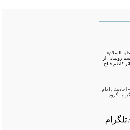
لیه السلام»
سم رونمایی از
ثر کاظم فتاح
 احادیث
,
امام
,
گرام
,
گروه
تلگرام