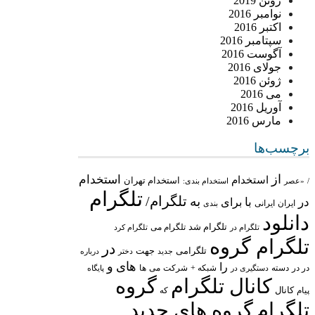
ژوئن 2019
نوامبر 2016
اکتبر 2016
سپتامبر 2016
آگوست 2016
جولای 2016
ژوئن 2016
می 2016
آوریل 2016
مارس 2016
برچسب‌ها
از
استخدام
استخدام
استخدام تهران
/
«عصر
استخدام بندی:
تلگرام
تلگرام/
به
در
با
برای
ایران
ایرانی
بندی
دانلود
تلگرام شد
تلگرام می
تلگرام در
تلگرام کرد
تلگرام گروه
در
تلگرامی
جهت
جدید
درباره
دختر
های
و
را
در در
شبکه +
شرکت
می
دسته
دستگیری در
ها
پایگاه
کانال تلگرام
گروه
پیام
کانال
که
تلگرام
گروه های جدید