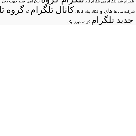
د
تلگرام شد
تلگرامی
تلگرام می
جهت
تلگرام کرد
جدید
دختر
کانال تلگرام
گروه تل
های
و
شرکت
می
پیام
کانال
ها
پایگاه
که
جدید تلگرام
یک
گزیده خبری