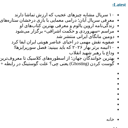
Latest:
۱۰ سریال مشابه چیزهای عجیب که ارزش تماشا دارند
معرفی سریال آبان؛ درامی معمایی با بازی درخشان ستاره‌های 
زندگی‌نامه اروین یالوم و معرفی بهترین کتاب‌های او
مراسم «سهروردی و حکمت اشراقی» برگزار می‌شود
دومین مانگای ایرانی منتشر شد
صفویه نقش مهمی در احیای عناصر هویتی ایران ایفا کرد
۱۰انیمه برتر بهار ۲۰۲۶ که باید ببینید: فصل سورپرایزها!
وداع با رهبر شهید انقلاب
بهترین خوانندگان جهان؛ از اسطوره‌های کلاسیک تا معروف‌ترین خو
گوست کردن (Ghosting) یعنی چی؟ علت گوستینگ در رابطه + راهکار
خانه