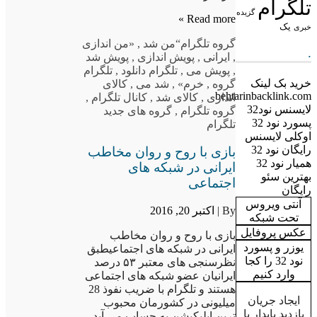
تلگرام
گزیده
Read more »
یک
خبری
گروه تلگرام
“من شد
,
«من اندازی
.
,
ایرانی
,
پویش اندازی
,
پویش شد
,
پویش می
,
تلگرام دانلود
,
تلگرام
خرید بک لینک
گروه
,
خرم»
,
شد می
,
کالای
behtarinbacklink.com
اندازی
,
کالای شد
,
کانال تلگرام
,
لایسنس نود32
گروه تلگرام
,
گروه های جدید
پسورد نود 32
تلگرام
اوکلی لایسنس
رایگان نود 32
بازی با روح و روان مخاطب
همیار نود 32
ایرانی در شبکه های
بهترین سئو
اجتماعی
رایگان
آنتی ویروس
By |
اکتبر 20, 2016
تحت شبکه
عکس پروفایل
بازی با روح و روان مخاطب
یوزر و پسورد
ایرانی در شبکه های اجتماعیطبق
نود 32 را کجا
نظرسنجی های معتبر ۵۳ درصد
وارد کنیم
ایرانیان عضو شبکه های اجتماعی
هستند و تلگرام با ضریب نفوذ 28
ایجاد جریان
میلیونی در کشورمان محبوب
بازدید پایدار با
ترین اپلیکیشن به حساب می آید.