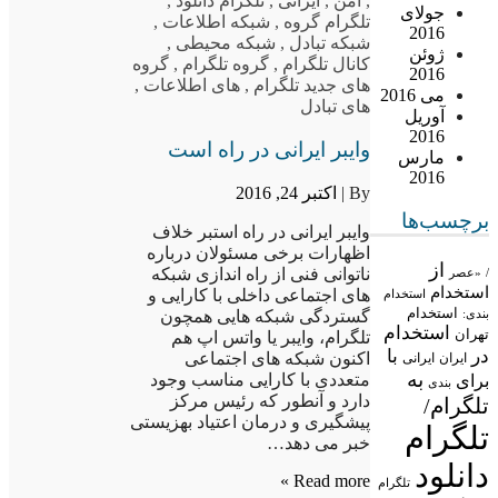
,
امن
,
ایرانی
,
تلگرام دانلود
,
جولای
تلگرام گروه
,
شبکه اطلاعات
,
2016
شبکه تبادل
,
شبکه محیطی
,
ژوئن
کانال تلگرام
,
گروه تلگرام
,
گروه
2016
های جدید تلگرام
,
های اطلاعات
,
می 2016
های تبادل
آوریل
2016
وایبر ایرانی در راه است
مارس
2016
By |
اکتبر 24, 2016
برچسب‌ها
وایبر ایرانی در راه استبر خلاف
اظهارات برخی مسئولان درباره
از
ناتوانی فنی از راه اندازی شبکه
/
«عصر
استخدام
های اجتماعی داخلی با کارایی و
استخدام
استخدام
بندی:
گستردگی شبکه هایی همچون
استخدام
تهران
تلگرام، وایبر یا واتس اپ هم
در
با
اکنون شبکه های اجتماعی
ایران
ایرانی
به
متعددی با کارایی مناسب وجود
برای
بندی
دارد و آنطور که رئیس مرکز
تلگرام/
پیشگیری و درمان اعتیاد بهزیستی
تلگرام
خبر می دهد…
دانلود
Read more »
تلگرام