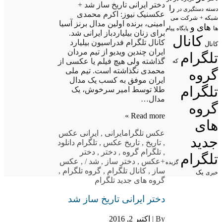
دختر ایرانی تاریخ ساز شد +
را
دسته
دستگیری در
عکسنیک نیوز: اکرم محمدی
شبکه +
شرکت
می
امینی، برنده اولین مدال برنز آسیا
های
و
پیام
ها
پایگاه
برای زنان بیلیاردباز ایرانی شد.
کانال
کانال تلگرام فدراسیون بیلیارد
کانال
ایران چندین ویدیو از تیم مردان
تلگرام
گذاشته ولی هیچ فیلم یا عکسی از
که
محمدی نگذاشته است. تیم ملی
گروه
ایران موفق به کسب یک مدال
تلگرام
طلا توسط امیر سرخوش، یک
مدال…
گروه
Read more »
های
عکس تلگرام
ایرانی
,
ایرانی عکس
جدید
,
تاریخ
,
تاریخ عکس
,
تلگرام دانلود
,
تلگرام گروه
,
دختر
,
دختر
تلگرام
+عکس
,
دختر ساز
,
شد /
,
عکس
گزیده
ساز
,
کانال تلگرام
,
گروه تلگرام
,
یک
خبری
گروه های جدید تلگرام
دختر ایرانی تاریخ ساز شد
By |
اکتبر 2, 2016