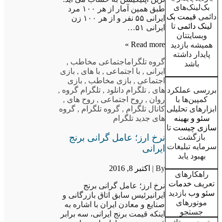
بک‌لینک‌های
طبق همین آمار از هر ۱۰۰ مرد
دائمی
قیمت بک
ایرانی ۵۵ نفر و از هر ۱۰۰ زن
لینک دائمی
تا
ایرانی ۵۱…
وبسایتتان
Read more »
همیشه بازدید
پایدار داشته
گروه تلگرام
اجتماعی مخاطب
,
باشد
ایرانی
,
با اجتماعی
,
با های
,
بازی
اجتماعی
,
بازی مخاطب
,
بازی
بررسی عملکرد
های
,
تلگرام دانلود
,
تلگرام گروه
,
کمپین‌ها با
روان
,
روح اجتماعی
,
روح های
,
ابزارهای تحلیلی
کانال تلگرام
,
گروه تلگرام
,
گروه
سئو و بهینه
های جدید تلگرام
سازی چیست
تا
نرخ ارز؛ عامل گرانی برنج
بازگشت
سرمایه تبلیغات
ایرانی
بهبود یابد
By |
اکتبر 8, 2016
راهکارهای
تعریف
خدمات
نرخ ارز؛ عامل گرانی برنج
سئو وب
بازدید
ایرانیرئیس سابق اتاق بازرگانی و
موتورهای
صنایع و معادن ایران با اشاره به
جستجو
اینکه قیمت برنج ایرانی، سه برابر