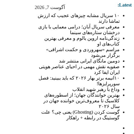
Latest:
آگوست 7, 2026
۱۰ سریال مشابه چیزهای عجیب که ارزش
تماشا دارند
معرفی سریال آبان؛ درامی معمایی با بازی
درخشان ستاره‌های سینما
زندگی‌نامه اروین یالوم و معرفی بهترین
کتاب‌های او
مراسم «سهروردی و حکمت اشراقی»
برگزار می‌شود
دومین مانگای ایرانی منتشر شد
صفویه نقش مهمی در احیای عناصر هویتی
ایران ایفا کرد
۱۰انیمه برتر بهار ۲۰۲۶ که باید ببینید: فصل
سورپرایزها!
وداع با رهبر شهید انقلاب
بهترین خوانندگان جهان؛ از اسطوره‌های
کلاسیک تا معروف‌ترین خواننده جهان در
سال ۲۰۲۶
گوست کردن (Ghosting) یعنی چی؟ علت
گوستینگ در رابطه + راهکار