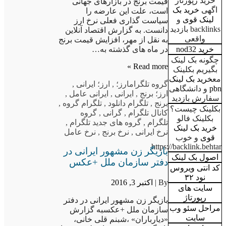
خرید رپورتاژ
قیمت برنج در بازارهای جهانی
اگهی
خرید بک
است، علت این عارضه را
لینک قوی
و
سیاست گذاری فعلی نرخ ارز
backlinks بازدید
دانست. به گزارش اقتصاد آنلاین
واقعی
به نقل از مهر، افزایش قیمت برنج
در ماه های گذشته به…
خرید nod32
چگونه بک لینک
Read more »
بگیریم بکلینک
مع
خرید بک لینک
گروه تلگرام
ارز؛
,
ارز؛ ایرانی
,
pbn
و دانشگاهی
ارز؛ برنج
,
ایرانی
,
ایرانی عامل
,
سفارش بازدید
برنج
,
تلگرام دانلود
,
تلگرام گروه
,
بکلینک چیست؟
کانال تلگرام
,
گرانی
,
گروه
بکلینک فالو
تلگرام
,
گروه های جدید تلگرام
,
خرید بک لینک
نرخ ایرانی
,
نرخ برنج
,
نرخ عامل
قوی
و خوب
https://backlink.behtar
بازیگر زن مشهور ایرانی در
اصول بک لینک
دفتر سازمان ملل +عکس
کد انتی ویروس
نود ۳۲
By |
اکتبر 3, 2016
سایت های
رپورتاژ
بازیگر زن مشهور ایرانی در دفتر
مراحل سئو وب
سازمان ملل +عکسبه گزارش
سایت
«دیارباران» ،شبنم قلی خانی،