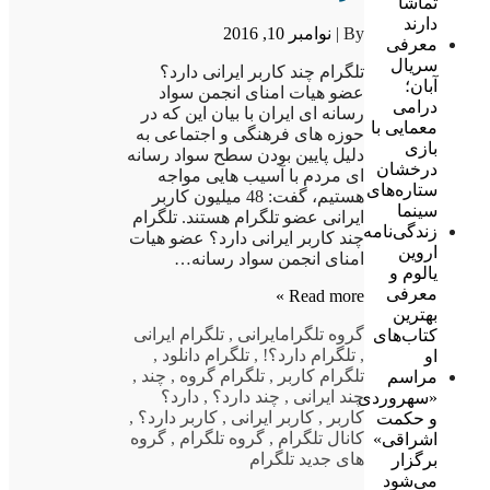
تماشا
دارند
By |
نوامبر 10, 2016
معرفی
سریال
تلگرام چند کاربر ایرانی دارد؟
آبان؛
عضو هیات امنای انجمن سواد
درامی
رسانه ای ایران با بیان این که در
معمایی با
حوزه های فرهنگی و اجتماعی به
بازی
دلیل پایین بودن سطح سواد رسانه
درخشان
ای مردم با آسیب هایی مواجه
ستاره‌های
هستیم، گفت: 48 میلیون کاربر
سینما
ایرانی عضو تلگرام هستند. تلگرام
زندگی‌نامه
چند کاربر ایرانی دارد؟ عضو هیات
اروین
امنای انجمن سواد رسانه…
یالوم و
معرفی
Read more »
بهترین
گروه تلگرام
ایرانی
,
تلگرام ایرانی
کتاب‌های
,
تلگرام دارد؟!
,
تلگرام دانلود
,
او
تلگرام کاربر
,
تلگرام گروه
,
چند
,
مراسم
چند ایرانی
,
چند دارد؟
,
دارد؟
«سهروردی
کاربر
,
کاربر ایرانی
,
کاربر دارد؟
,
و حکمت
کانال تلگرام
,
گروه تلگرام
,
گروه
اشراقی»
های جدید تلگرام
برگزار
می‌شود