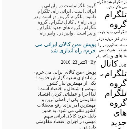
تلگرام شد
تلگرام
در
گروه تلگرام
است در
,
ایرانی
,
می
تلگرام کرد
ایرانی است
,
ایرانی راه
,
تلگرام
تلگرام
دانلود
,
تلگرام گروه
,
در است
,
در
گروه
راه
,
راه +
,
کانال تلگرام
,
گروه
تلگرام
,
گروه های جدید تلگرام
,
تلگرامی
جهت
جدید
وایبر است
,
وایبر در
,
وایبر راه
در
در در
درباره
دختر
پویش «من کالای ایرانی می
را
دسته
دستگیری در
خرم» راه اندازی شد
شبکه +
شرکت
می
های
و
پیام
ها
پایگاه
کانال
By |
اکتبر 23, 2016
کانال
تلگرام
پویش «من کالای ایرانی می خرم»
که
راه اندازی شدبه گزارش خدمت؛
گروه
یکی از مهمترین نیاز کشور
موضوع اشتغال و اقتصاد است؛
تلگرام
لذا اجرا و عملیاتی کردن اقتصاد
مقاومتی یکی از اصلی ترین و
گروه
مهمترین امر برای رفع معضلات
های
کشور تلقی می شود. به همین
دلیل خرید کالای ایرانی سهم
جدید
مهمی در اجرای اقتصاد مقاومتی
دارد.در…