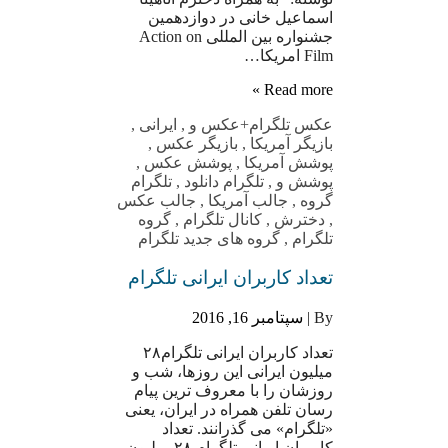
اسماعیل خانی در دوازدهمین
جشنواره بین المللی Action on
Film امریکا…
Read more »
عکس تلگرام
+عکس و
,
ایرانی
,
بازیگر آمریکا
,
بازیگر عکس
,
پوشش آمریکا
,
پوشش عکس
,
پوشش و
,
تلگرام دانلود
,
تلگرام
گروه
,
جالب آمریکا
,
جالب عکس
,
دخترش
,
کانال تلگرام
,
گروه
تلگرام
,
گروه های جدید تلگرام
تعداد کاربران ایرانی تلگرام
By |
سپتامبر 16, 2016
تعداد کاربران ایرانی تلگرام٢٨
میلیون ایرانی این روزها، شب و
روزشان را با معروف ترین پیام
رسان تلفن همراه در ایران، یعنی
«تلگرام» می گذرانند. تعداد
کاربران ایرانی تلگرام ٢٨ میلیون