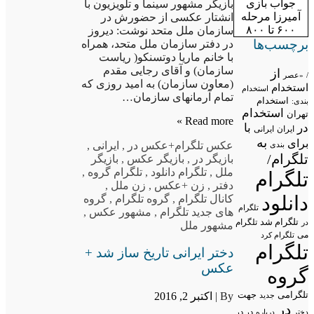
جواب بازی
بازیگر مشهور سینما و تلویزیون با
آمیرزا مرحله
انشتار عکسی از حضورش در
۶۰۰ تا ۸۰۰
سازمان ملل متحد نوشت: دیروز
برچسب‌ها
در دفتر سازمان ملل متحد، همراه
با خانم ماریا دوتسنکو( ریاست
سازمان) و آقای رجایی مقدم
از
/
«عصر
(معاون سازمان) به امید روزی که
استخدام
استخدام
تمام آرمانهای سازمان…
استخدام
بندی:
استخدام
تهران
Read more »
در
با
ایران
ایرانی
به
برای
عکس تلگرام
+عکس در
,
ایرانی
,
بندی
تلگرام/
بازیگر در
,
بازیگر عکس
,
بازیگر
ملل
,
تلگرام دانلود
,
تلگرام گروه
,
تلگرام
دفتر
,
زن +عکس
,
زن ملل
,
دانلود
کانال تلگرام
,
گروه تلگرام
,
گروه
تلگرام
های جدید تلگرام
,
مشهور عکس
,
تلگرام شد
تلگرام
در
مشهور ملل
می
تلگرام کرد
تلگرام
دختر ایرانی تاریخ ساز شد +
عکس
گروه
تلگرامی
By |
اکتبر 2, 2016
جهت
جدید
در
در در
درباره
دختر