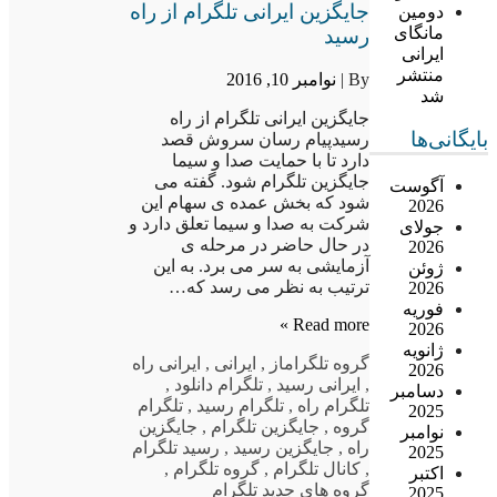
جایگزین ایرانی تلگرام از راه
دومین
مانگای
رسید
ایرانی
منتشر
By |
نوامبر 10, 2016
شد
جایگزین ایرانی تلگرام از راه
بایگانی‌ها
رسیدپیام رسان سروش قصد
دارد تا با حمایت صدا و سیما
جایگزین تلگرام شود. گفته می
آگوست
شود که بخش عمده ی سهام این
2026
شرکت به صدا و سیما تعلق دارد و
جولای
در حال حاضر در مرحله ی
2026
آزمایشی به سر می برد. به این
ژوئن
ترتیب به نظر می رسد که…
2026
فوریه
Read more »
2026
ژانویه
گروه تلگرام
از
,
ایرانی
,
ایرانی راه
2026
,
ایرانی رسید
,
تلگرام دانلود
,
دسامبر
تلگرام راه
,
تلگرام رسید
,
تلگرام
2025
گروه
,
جایگزین تلگرام
,
جایگزین
نوامبر
راه
,
جایگزین رسید
,
رسید تلگرام
2025
,
کانال تلگرام
,
گروه تلگرام
,
اکتبر
گروه های جدید تلگرام
2025